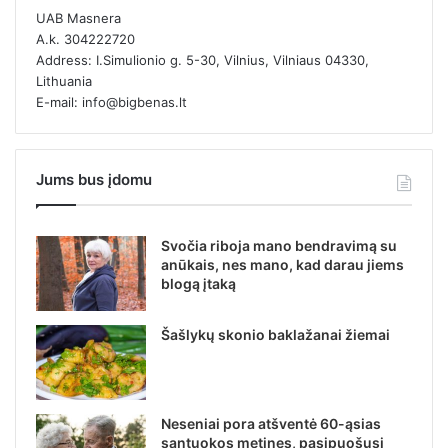
UAB Masnera
A.k. 304222720
Address: I.Simulionio g. 5-30, Vilnius, Vilniaus 04330,
Lithuania
E-mail: info@bigbenas.lt
Jums bus įdomu
Svočia riboja mano bendravimą su
anūkais, nes mano, kad darau jiems
blogą įtaką
Šašlykų skonio baklažanai žiemai
Neseniai pora atšventė 60-ąsias
santuokos metines, pasipuošusi