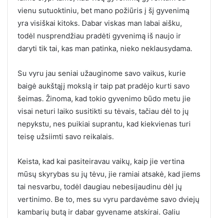
vienu sutuoktiniu, bet mano požiūris į šį gyvenimą
yra visiškai kitoks. Dabar viskas man labai aišku,
todėl nusprendžiau pradėti gyvenimą iš naujo ir
daryti tik tai, kas man patinka, nieko neklausydama.
Su vyru jau seniai užauginome savo vaikus, kurie
baigė aukštąjį mokslą ir taip pat pradėjo kurti savo
šeimas. Žinoma, kad tokio gyvenimo būdo metu jie
visai neturi laiko susitikti su tėvais, tačiau dėl to jų
nepykstu, nes puikiai suprantu, kad kiekvienas turi
teisę užsiimti savo reikalais.
Keista, kad kai pasiteiravau vaikų, kaip jie vertina
mūsų skyrybas su jų tėvu, jie ramiai atsakė, kad jiems
tai nesvarbu, todėl daugiau nebesijaudinu dėl jų
vertinimo. Be to, mes su vyru pardavėme savo dviejų
kambarių butą ir dabar gyvename atskirai. Galiu