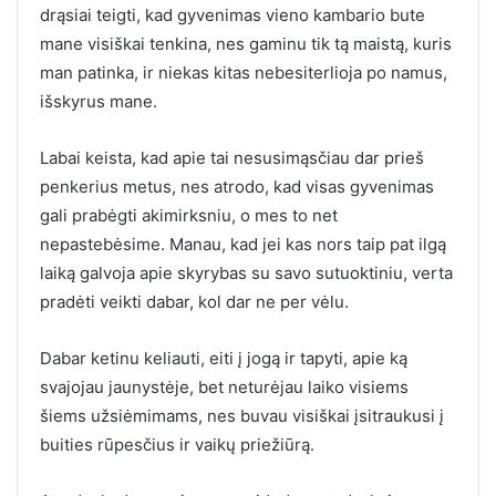
drąsiai teigti, kad gyvenimas vieno kambario bute
mane visiškai tenkina, nes gaminu tik tą maistą, kuris
man patinka, ir niekas kitas nebesiterlioja po namus,
išskyrus mane.
Labai keista, kad apie tai nesusimąsčiau dar prieš
penkerius metus, nes atrodo, kad visas gyvenimas
gali prabėgti akimirksniu, o mes to net
nepastebėsime. Manau, kad jei kas nors taip pat ilgą
laiką galvoja apie skyrybas su savo sutuoktiniu, verta
pradėti veikti dabar, kol dar ne per vėlu.
Dabar ketinu keliauti, eiti į jogą ir tapyti, apie ką
svajojau jaunystėje, bet neturėjau laiko visiems
šiems užsiėmimams, nes buvau visiškai įsitraukusi į
buities rūpesčius ir vaikų priežiūrą.