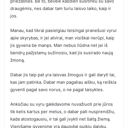
priežasties. Be to, beveik kasdien susitinku su savo
draugėmis, nes dabar tam turiu laisvo laiko, kaip ir
jos.
Manau, kad tikrai pasielgiau teisingai pranešusi vyrui
apie skyrybas, ir jei atvirai, man visiškai nerūpi, kaip
jis gyvena be manęs. Man nebus liūdna net jei iš
bendrų pažįstamų sužinosiu, kad jis susirado naują
žmoną.
Dabar jis taip pat yra laisvas žmogus ir gali daryti tai,
kas jam patinka. Dabar man pagaliau aišku, ką reiškia
gyventi pagal savo norus, o ne pagal taisykles.
Anksčiau su vyru galėdavome nuvažiuoti prie jūros
tik kelis kartus per metus, o dabar pati nusprendžiu,
kada atostogausiu, ir tai gali įvykti net šaltą žiemą.
Vienišame gyvenime yra daugybė puikių dalykų,