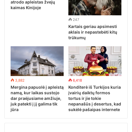
atrodo apleistas žvejų
kaimas Kinijoje
247
Kartais geriau apsimesti
aklais ir nepastebėti kitų
trūkumų
3,882
6,418
Mergina papuolė į apleistą
Konditerė iš Turkijos kuria
namą, kur laikas sustojo
įvairių daiktų formos
dar praėjusiame amžiuje,
tortus ir jie tokie
juk patekti į jį galima tik
nepanašūs į desertus, kad
jūra
sukėlė pašaipas internete