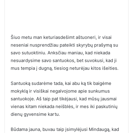
Šiuo metu man keturiasdešimt aštuoneri, ir visai
neseniai nusprendžiau pateikti skyrybų prašymą su
savo sutuoktiniu. Anksčiau maniau, kad niekada
nesuardysime savo santuokos, bet suvokusi, kad ji
mus tempia į dugną, tiesiog neturėjau kitos išeities.
Santuoką sudarėme tada, kai abu ką tik baigėme
mokyklą ir visiškai negalvojome apie sunkumus
santuokoje. Aš taip pat tikėjausi, kad mūsų jausmai
vienas kitam niekada neišblės, ir mes iki paskutinių
dienų gyvensime kartu.
Būdama jauna, buvau taip įsimylėjusi Mindaugą, kad