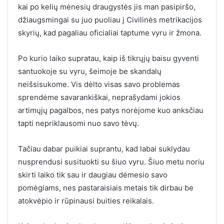
kai po kelių mėnesių draugystės jis man pasipiršo,
džiaugsmingai su juo puoliau į Civilinės metrikacijos
skyrių, kad pagaliau oficialiai taptume vyru ir žmona.
Po kurio laiko supratau, kaip iš tikrųjų baisu gyventi
santuokoje su vyru, šeimoje be skandalų
neišsisukome. Vis dėlto visas savo problemas
sprendėme savarankiškai, neprašydami jokios
artimųjų pagalbos, nes patys norėjome kuo anksčiau
tapti nepriklausomi nuo savo tėvų.
Tačiau dabar puikiai suprantu, kad labai suklydau
nusprendusi susituokti su šiuo vyru. Šiuo metu noriu
skirti laiko tik sau ir daugiau dėmesio savo
pomėgiams, nes pastaraisiais metais tik dirbau be
atokvėpio ir rūpinausi buities reikalais.