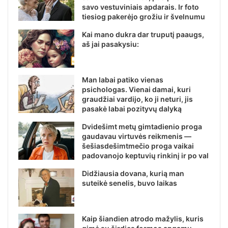
savo vestuviniais apdarais. Ir foto
tiesiog pakerėjo grožiu ir švelnumu
Kai mano dukra dar truputį paaugs,
aš jai pasakysiu:
Man labai patiko vienas
psichologas. Vienai damai, kuri
graudžiai vardijo, ko ji neturi, jis
pasakė labai pozityvų dalyką
Dvidešimt metų gimtadienio proga
gaudavau virtuvės reikmenis —
šešiasdešimtmečio proga vaikai
padovanojo keptuvių rinkinį ir po val
Didžiausia dovana, kurią man
suteikė senelis, buvo laikas
Kaip šiandien atrodo mažylis, kuris