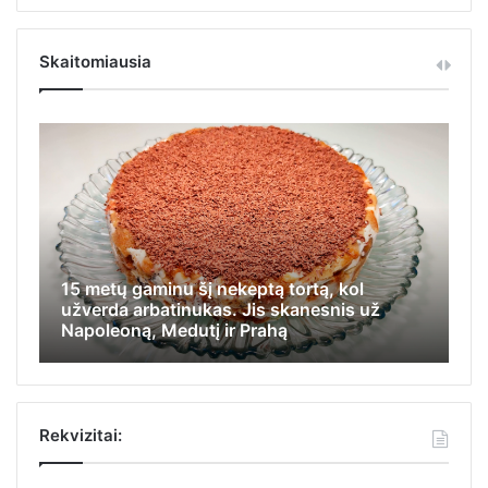
Skaitomiausia
15 metų gaminu šį nekeptą tortą, kol
Iš
užverda arbatinukas. Jis skanesnis už
ap
Napoleoną, Medutį ir Prahą
ka
Rekvizitai: