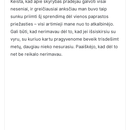
Keista, kad apie skyrybas pradėjau galvoti visai
neseniai, ir greičiausiai anksčiau man buvo taip
sunku priimti šį sprendimą dėl vienos paprastos
priežasties – visi artimieji mane nuo to atkalbinėjo.
Gali būti, kad nerimavau dėl to, kad jei išsiskirsiu su
vyru, su kuriuo kartu pragyvenome beveik trisdešimt
metų, daugiau nieko nesurasiu. Paaiškėjo, kad dėl to
net be reikalo nerimavau.