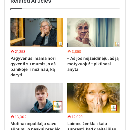
Related Articles
21,253
3,858
Pagyvenusi mama nori
– Aš jos neįžeidinėju, aš ją
gyventi su mumis, o aš
motyvuoju! – piktinasi
panikoje ir nežinau, ką
anyta
daryti
13,302
12,929
Motina nepatikėjo savo
Laimės ženklai: kaip
sūnumi, o paskui pradėjo
suprasti, kad greitai jūsų