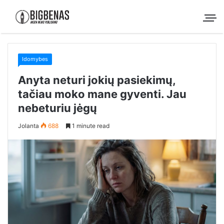
Idomybes
Anyta neturi jokių pasiekimų,
tačiau moko mane gyventi. Jau
nebeturiu jėgų
Jolanta
688
1 minute read