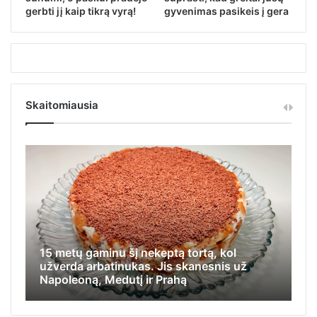
gerbti jį kaip tikrą vyrą!
gyvenimas pasikeis į gera
Skaitomiausia
15 metų gaminu šį nekeptą tortą, kol
Iš
užverda arbatinukas. Jis skanesnis už
ap
Napoleoną, Medutį ir Prahą
ka