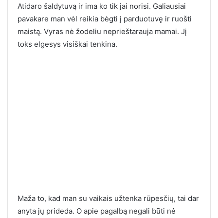
Atidaro šaldytuvą ir ima ko tik jai norisi. Galiausiai
pavakare man vėl reikia bėgti į parduotuvę ir ruošti
maistą. Vyras nė žodeliu neprieštarauja mamai. Jį
toks elgesys visiškai tenkina.
Maža to, kad man su vaikais užtenka rūpesčių, tai dar
anyta jų prideda. O apie pagalbą negali būti nė