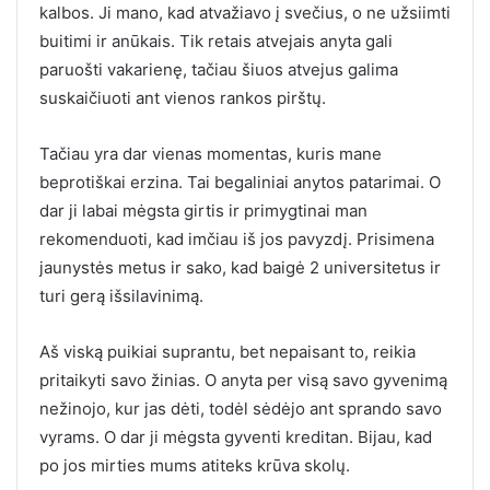
kalbos. Ji mano, kad atvažiavo į svečius, o ne užsiimti
buitimi ir anūkais. Tik retais atvejais anyta gali
paruošti vakarienę, tačiau šiuos atvejus galima
suskaičiuoti ant vienos rankos pirštų.
Tačiau yra dar vienas momentas, kuris mane
beprotiškai erzina. Tai begaliniai anytos patarimai. O
dar ji labai mėgsta girtis ir primygtinai man
rekomenduoti, kad imčiau iš jos pavyzdį. Prisimena
jaunystės metus ir sako, kad baigė 2 universitetus ir
turi gerą išsilavinimą.
Aš viską puikiai suprantu, bet nepaisant to, reikia
pritaikyti savo žinias. O anyta per visą savo gyvenimą
nežinojo, kur jas dėti, todėl sėdėjo ant sprando savo
vyrams. O dar ji mėgsta gyventi kreditan. Bijau, kad
po jos mirties mums atiteks krūva skolų.