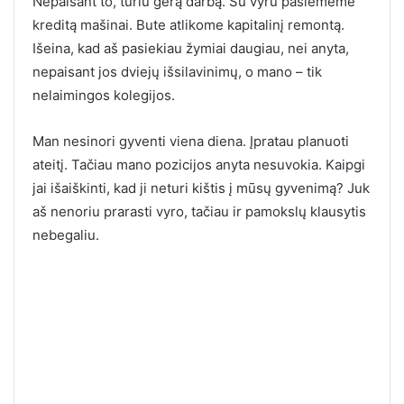
Nepaisant to, turiu gerą darbą. Su vyru pasiėmėme
kreditą mašinai. Bute atlikome kapitalinį remontą.
Išeina, kad aš pasiekiau žymiai daugiau, nei anyta,
nepaisant jos dviejų išsilavinimų, o mano – tik
nelaimingos kolegijos.
Man nesinori gyventi viena diena. Įpratau planuoti
ateitį. Tačiau mano pozicijos anyta nesuvokia. Kaipgi
jai išaiškinti, kad ji neturi kištis į mūsų gyvenimą? Juk
aš nenoriu prarasti vyro, tačiau ir pamokslų klausytis
nebegaliu.