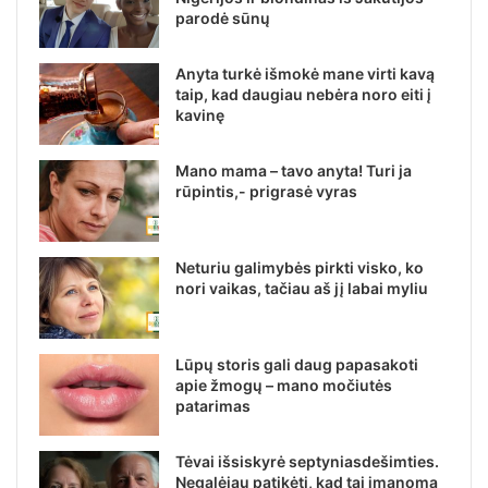
parodė sūnų
Anyta turkė išmokė mane virti kavą
taip, kad daugiau nebėra noro eiti į
kavinę
Mano mama – tavo anyta! Turi ja
rūpintis,- prigrasė vyras
Neturiu galimybės pirkti visko, ko
nori vaikas, tačiau aš jį labai myliu
Lūpų storis gali daug papasakoti
apie žmogų – mano močiutės
patarimas
Tėvai išsiskyrė septyniasdešimties.
Negalėjau patikėti, kad tai įmanoma