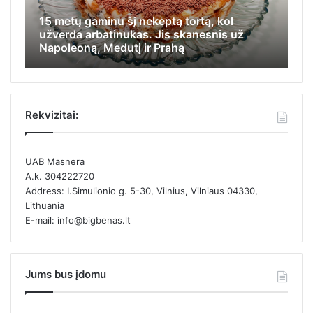
Pr
Iš jos visi tyčiodavosi, o ji, nemokėdama
me
apsiginti, stengėsi įlįsti į tolimiausią
Ji
kamputį ir likti nepastebėta
el
Rekvizitai:
UAB Masnera
A.k. 304222720
Address: I.Simulionio g. 5-30, Vilnius, Vilniaus 04330,
Lithuania
E-mail: info@bigbenas.lt
Jums bus įdomu