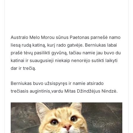
Australo Melo Morou sūnus Paetonas parnešė namo
liesą rudą katiną, kurį rado gatvėje. Berniukas labai
prašė tėvų pasilikti gyvūną, tačiau namie jau buvo du
katinai ir suaugusieji niekaip nenorėjo sutikti laikyti
dar ir trečią.
Berniukas buvo užsispyręs ir namie atsirado
trečiasis augintinis,vardu Mitas Džindžėjus Nindzė.