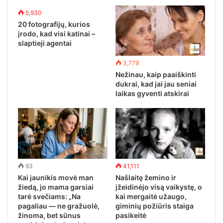
5,930
20 fotografijų, kurios
įrodo, kad visi katinai –
slaptieji agentai
3,779
Nežinau, kaip paaiškinti
dukrai, kad jai jau seniai
laikas gyventi atskirai
93
41,111
Kai jaunikis movė man
Našlaitę žemino ir
žiedą, jo mama garsiai
įžeidinėjo visą vaikystę, o
tarė svečiams: „Na
kai mergaitė užaugo,
pagaliau — ne gražuolė,
giminių požiūris staiga
žinoma, bet sūnus
pasikeitė