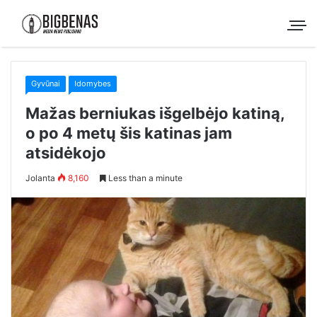
Gyvūnai
Idomybes
Mažas berniukas išgelbėjo katiną,
o po 4 metų šis katinas jam
atsidėkojo
Jolanta
8,160
Less than a minute