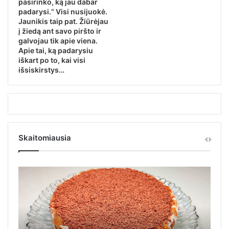
pasirinko, ką jau dabar
padarysi.“ Visi nusijuokė.
Jaunikis taip pat. Žiūrėjau
į žiedą ant savo piršto ir
galvojau tik apie viena.
Apie tai, ką padarysiu
iškart po to, kai visi
išsiskirstys…
Skaitomiausia