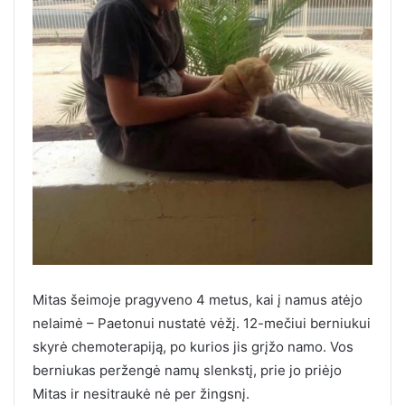
Mitas šeimoje pragyveno 4 metus, kai į namus atėjo
nelaimė – Paetonui nustatė vėžį. 12-mečiui berniukui
skyrė chemoterapiją, po kurios jis grįžo namo. Vos
berniukas peržengė namų slenkstį, prie jo priėjo
Mitas ir nesitraukė nė per žingsnį.