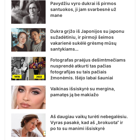
Pavydžiu vyro dukrai iš pirmos
santuokos, ji jam svarbesnė už
mane
Dukra grįžo iš Japonijos su japonu
sužadėtiniu, ir pirmoji šeimos
vakarienė sukėlė grėsmę mūsų
santykiams…
Fotografas praėjus dešimtmečiams
nusprendė atkurti tas pačias
fotografijas su tais pačiais
žmonėmis. Išėjo labai šauniai
Vaikinas išsiskyrė su mergina,
pamatęs ją be makiažo
Aš daugiau vaikų turėti nebegalėsiu.
Vyras pasakė, kad aš „brokuota“ ir
po to su manimi išsiskyrė