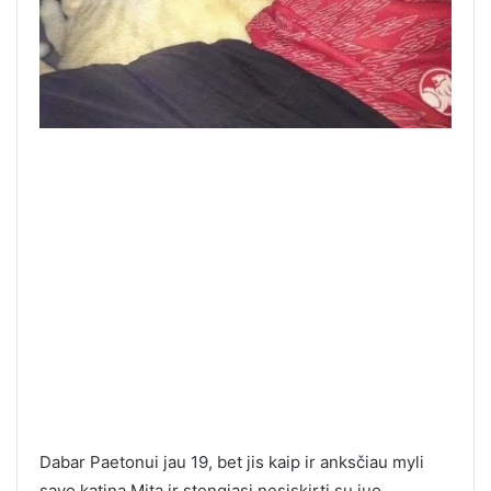
Dabar Paetonui jau 19, bet jis kaip ir anksčiau myli
savo katiną Mitą ir stengiasi nesiskirti su juo.