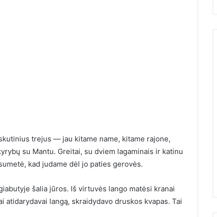
kutinius trejus — jau kitame name, kitame rajone,
ėjau su
kyrybų su Mantu. Greitai, su dviem lagaminais ir katinu
i pagaliau
10 įrodymų, kad Žemės
esumetė, kad judame dėl jo paties gerovės.
bai nustebau
greitai nebebus
butyje šalia jūros. Iš virtuvės lango matėsi kranai
kai atidarydavai langą, skraidydavo druskos kvapas. Tai