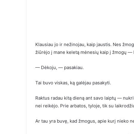
Klausiau jo ir nežinojau, kaip jaustis. Nes žmog
žiūrėjo į mane keletą mėnesių kaip į žmogų — 
— Dėkoju, — pasakiau.
Tai buvo viskas, ką galėjau pasakyti.
Raktus radau kitą dieną ant savo laiptų — nukrit
nei reikėjo. Prie arbatos, tyloje, tik su laikrodž
Ar tau yra buvę, kad žmogus, apie kurį nieko ne