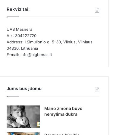
Rekvizitai:
UAB Masnera
A.k. 304222720
Address: I.Simulionio g. 5-30, Vilnius, Vilniaus
04330, Lithuania
E-mail: info@bigbenas.lt
Jums bus įdomu
Mano žmona buvo
nemylima dukra