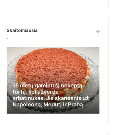
Skaitomiausia
15 metų gaminu šį nekeptą
Iš jos visi t
tortą, kol užverda
nemokėdama
arbatinukas. Jis skanesnis už
stengėsi įlį
Napoleoną, Medutį ir Prahą
kamputį ir 