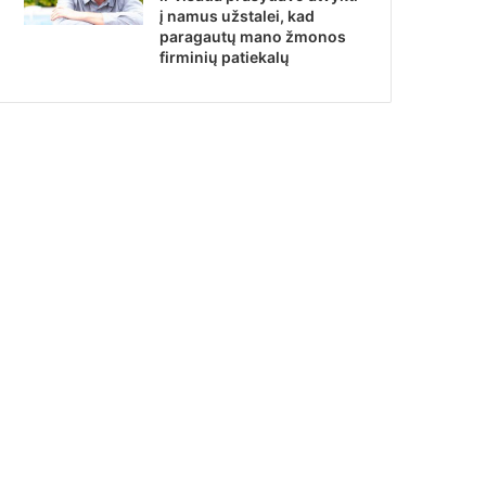
į namus užstalei, kad
paragautų mano žmonos
firminių patiekalų