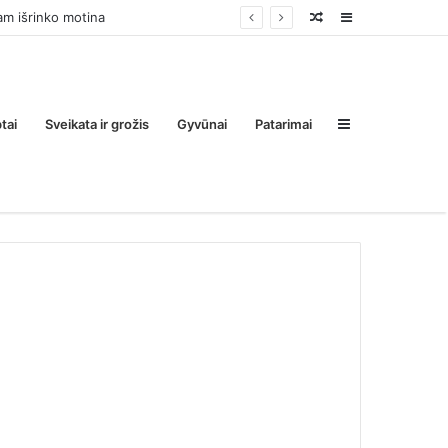
Random
Sidebar
Post
Sidebar
tai
Sveikata ir grožis
Gyvūnai
Patarimai