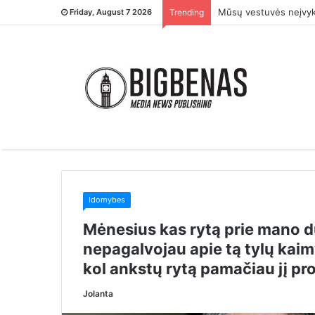
– Tu ją įsivaikinai ti
Friday, August 7 2026
Trending
Idomybes
Mėnesius kas rytą prie mano d
nepagalvojau apie tą tylų kai
kol ankstų rytą pamačiau jį pr
Jolanta