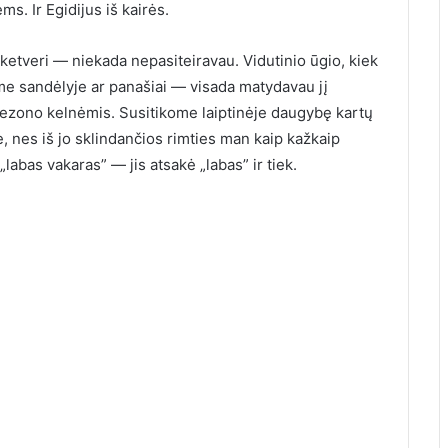
ms. Ir Egidijus iš kairės.
 ketveri — niekada nepasiteiravau. Vidutinio ūgio, kiek
iame sandėlyje ar panašiai — visada matydavau jį
ezono kelnėmis. Susitikome laiptinėje daugybę kartų
, nes iš jo sklindančios rimties man kaip kažkaip
labas vakaras” — jis atsakė „labas” ir tiek.