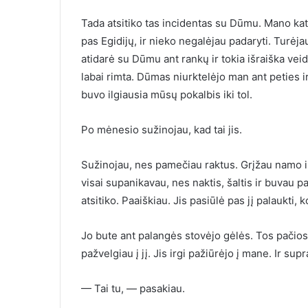
Tada atsitiko tas incidentas su Dūmu. Mano kati
pas Egidijų, ir nieko negalėjau padaryti. Turėjau 
atidarė su Dūmu ant rankų ir tokia išraiška vei
labai rimta. Dūmas niurktelėjo man ant peties ir
buvo ilgiausia mūsų pokalbis iki tol.
Po mėnesio sužinojau, kad tai jis.
Sužinojau, nes pamečiau raktus. Grįžau namo ir 
visai supanikavau, nes naktis, šaltis ir buvau p
atsitiko. Paaiškiau. Jis pasiūlė pas jį palaukti, 
Jo bute ant palangės stovėjo gėlės. Tos pačios r
pažvelgiau į jį. Jis irgi pažiūrėjo į mane. Ir su
— Tai tu, — pasakiau.