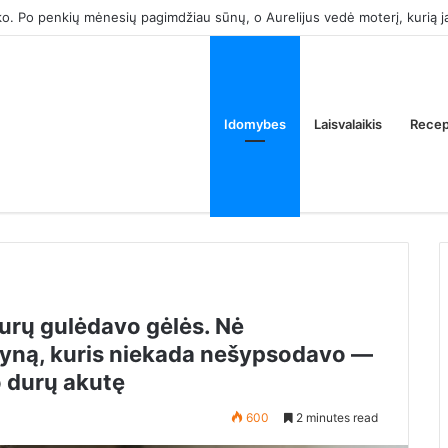
k tam, kad atimtum iš manęs tėvų butą. Ar tai normalu?
Idomybes
Laisvalaikis
Recep
urų gulėdavo gėlės. Nė
myną, kuris niekada nešypsodavo —
o durų akutę
600
2 minutes read