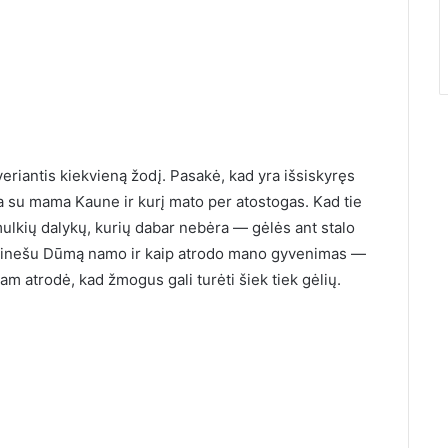
sveriantis kiekvieną žodį. Pasakė, kad yra išsiskyręs
a su mama Kaune ir kurį mato per atostogas. Kad tie
mulkių dalykų, kurių dabar nebėra — gėlės ant stalo
atsinešu Dūmą namo ir kaip atrodo mano gyvenimas —
am atrodė, kad žmogus gali turėti šiek tiek gėlių.