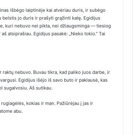
nas išbėgo laiptinėje kai atvėriau duris, ir subėgo
belstis jo duris ir prašyti grąžinti katę. Egidijus
de, kuri nebuvo nei pikta, nei džiaugsminga — tiesiog
 aš atsiprašiau. Egidijus pasakė: „Nieko tokio.” Tai
raktų nebuvo. Buvau tikra, kad paliko juos darbe, ir
avargusi. Egidijus išėjo iš savo buto ir paklausė, kas
kol sugalvosiu. Aš sutikau.
ugiagėlės, kokias ir man. Pažiūrėjau į jas ir
pratome abu.