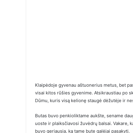
Klaipėdoje gyvenau aštuonerius metus, bet pas
Ilgai susirašin
visai kitos rūšies gyvenime. Atsikraustiau po s
moterimi, o ka
Dūmu, kuris visą kelionę staugė dėžutėje ir n
susitikome, la
Butas buvo penkioliktame aukšte, sename daugia
uoste ir plaiksčiavosi žuvėdrų balsai. Vakare, 
buvo geriausia, ką tame bute galėjai pasakyti.