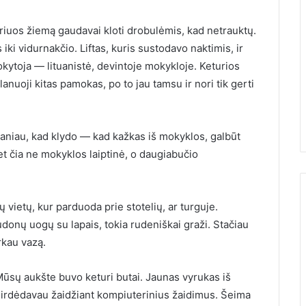
kuriuos žiemą gaudavai kloti drobulėmis, kad netrauktų.
ki vidurnakčio. Liftas, kuris sustodavo naktimis, ir
okytoja — lituanistė, devintoje mokykloje. Keturios
anuoji kitas pamokas, po to jau tamsu ir nori tik gerti
Maniau, kad klydo — kad kažkas iš mokyklos, galbūt
et čia ne mokyklos laiptinė, o daugiabučio
 vietų, kur parduoda prie stotelių, ar turguje.
donų uogų su lapais, tokia rudeniškai graži. Stačiau
rkau vazą.
. Mūsų aukšte buvo keturi butai. Jaunas vyrukas iš
girdėdavau žaidžiant kompiuterinius žaidimus. Šeima