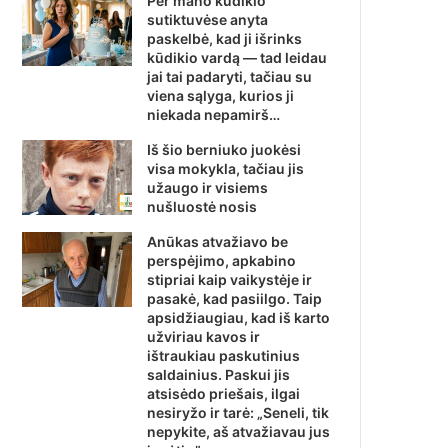
Per mano kūdikio
sutiktuvėse anyta
paskelbė, kad ji išrinks
kūdikio vardą — tad leidau
jai tai padaryti, tačiau su
viena sąlyga, kurios ji
niekada nepamirš…
Iš šio berniuko juokėsi
visa mokykla, tačiau jis
užaugo ir visiems
nušluostė nosis
Anūkas atvažiavo be
perspėjimo, apkabino
stipriai kaip vaikystėje ir
pasakė, kad pasiilgo. Taip
apsidžiaugiau, kad iš karto
užviriau kavos ir
ištraukiau paskutinius
saldainius. Paskui jis
atsisėdo priešais, ilgai
nesiryžo ir tarė: „Seneli, tik
nepykite, aš atvažiavau jus