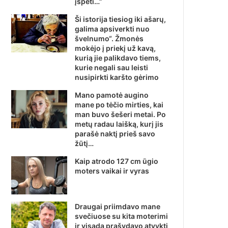
įspėti…”
Ši istorija tiesiog iki ašarų,
galima apsiverkti nuo
švelnumo“. Žmonės
mokėjo į priekį už kavą,
kurią jie palikdavo tiems,
kurie negali sau leisti
nusipirkti karšto gėrimo
Mano pamotė augino
mane po tėčio mirties, kai
man buvo šešeri metai. Po
metų radau laišką, kurį jis
parašė naktį prieš savo
žūtį…
Kaip atrodo 127 cm ūgio
moters vaikai ir vyras
Draugai priimdavo mane
svečiuose su kita moterimi
ir visada prašydavo atvykti