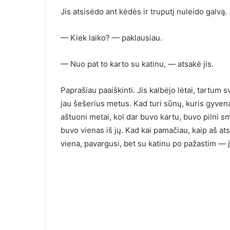
Jis atsisėdo ant kėdės ir truputį nuleido galvą.
— Kiek laiko? — paklausiau.
— Nuo pat to karto su katinu, — atsakė jis.
Paprašiau paaiškinti. Jis kalbėjo lėtai, tartum 
jau šešerius metus. Kad turi sūnų, kuris gyven
aštuoni metai, kol dar buvo kartu, buvo pilni s
buvo vienas iš jų. Kad kai pamačiau, kaip aš 
viena, pavargusi, bet su katinu po pažastim — j