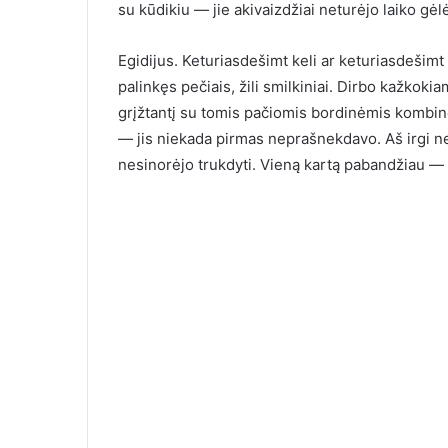
su kūdikiu — jie akivaizdžiai neturėjo laiko gėlė
Egidijus. Keturiasdešimt keli ar keturiasdešimt
palinkęs pečiais, žili smilkiniai. Dirbo kažkok
grįžtantį su tomis pačiomis bordinėmis kombin
— jis niekada pirmas neprašnekdavo. Aš irgi ne
nesinorėjo trukdyti. Vieną kartą pabandžiau — „