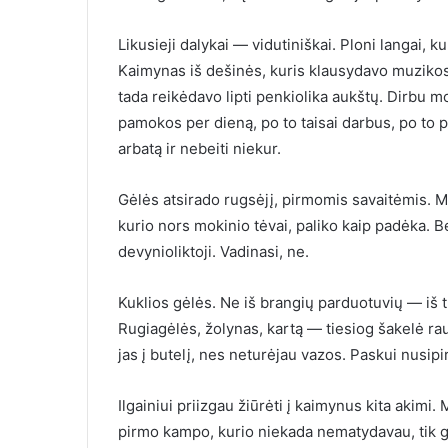
Likusieji dalykai — vidutiniškai. Ploni langai, 
Kaimynas iš dešinės, kuris klausydavo muzikos i
tada reikėdavo lipti penkiolika aukštų. Dirbu m
pamokos per dieną, po to taisai darbus, po to pl
arbatą ir nebeiti niekur.
Gėlės atsirado rugsėjį, pirmomis savaitėmis. 
kurio nors mokinio tėvai, paliko kaip padėka. B
devynioliktoji. Vadinasi, ne.
Kuklios gėlės. Ne iš brangių parduotuvių — iš tų
Rugiagėlės, žolynas, kartą — tiesiog šakelė rau
jas į butelį, nes neturėjau vazos. Paskui nusipi
Ilgainiui priizgau žiūrėti į kaimynus kita akimi
pirmo kampo, kurio niekada nematydavau, tik 