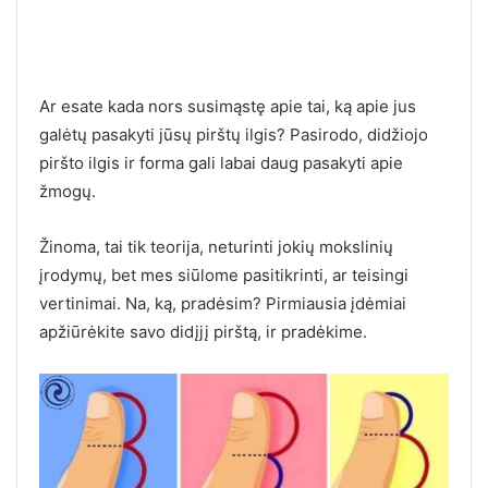
Ar esate kada nors susimąstę apie tai, ką apie jus
galėtų pasakyti jūsų pirštų ilgis? Pasirodo, didžiojo
piršto ilgis ir forma gali labai daug pasakyti apie
žmogų.
Žinoma, tai tik teorija, neturinti jokių mokslinių
įrodymų, bet mes siūlome pasitikrinti, ar teisingi
vertinimai. Na, ką, pradėsim? Pirmiausia įdėmiai
apžiūrėkite savo didįjį pirštą, ir pradėkime.