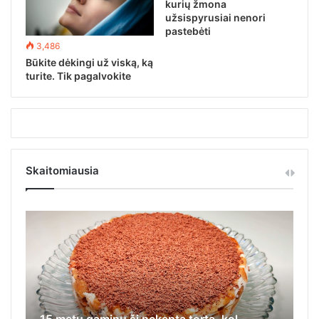
kurių žmona
užsispyrusiai nenori
pastebėti
3,486
Būkite dėkingi už viską, ką
turite. Tik pagalvokite
Skaitomiausia