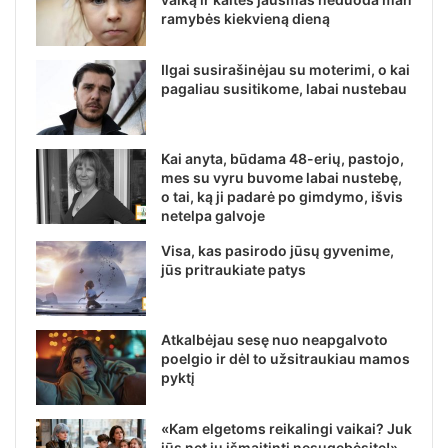
ramybės kiekvieną dieną
Ilgai susirašinėjau su moterimi, o kai
pagaliau susitikome, labai nustebau
Kai anyta, būdama 48-erių, pastojo,
mes su vyru buvome labai nustebę,
o tai, ką ji padarė po gimdymo, išvis
netelpa galvoje
Visa, kas pasirodo jūsų gyvenime,
jūs pritraukiate patys
Atkalbėjau sesę nuo neapgalvoto
poelgio ir dėl to užsitraukiau mamos
pyktį
«Kam elgetoms reikalingi vaikai? Juk
jūs net jų išmaitinti nesugebėsite!»