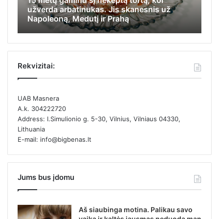
15 metų gaminu šį nekeptą tortą, kol
Iš
užverda arbatinukas. Jis skanesnis už
ap
Napoleoną, Medutį ir Prahą
ka
Rekvizitai:
UAB Masnera
A.k. 304222720
Address: I.Simulionio g. 5-30, Vilnius, Vilniaus 04330,
Lithuania
E-mail: info@bigbenas.lt
Jums bus įdomu
Aš siaubinga motina. Palikau savo
vaiką ir kaltės jausmas neduoda man