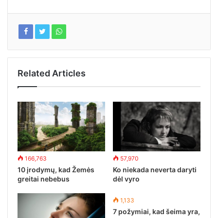
Related Articles
166,763
57,970
10 įrodymų, kad Žemės
Ko niekada neverta daryti
greitai nebebus
dėl vyro
1,133
7 požymiai, kad šeima yra,