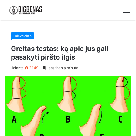
Laisvalaikis
Greitas testas: ką apie jus gali
pasakyti piršto ilgis
Jolanta
2,149
Less than a minute