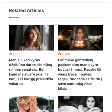
Related Articles
1,202
4,766
Maniau, kad vyras
Per mano gimtadienį
užsibūna darbe dėl mūsų
paskambino mano vyro
ramios senatvės. Bet
buvusi žmona. Pasakė tik
kaimynė atvėrė akis į tai,
vieną frazę ir padėjo
kur jis iš tikrųjų praleidžia
ragelį. Nuo tada aš žiūriu į
vakarus…
savo santuoką visai
kitaip…