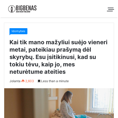
Idomybes
Kai tik mano mažyliui suėjo vieneri
metai, pateikiau prašymą dėl
skyrybų. Esu įsitikinusi, kad su
tokiu tėvu, kaip jo, mes
neturėtume ateities
Jolanta
2,603
Less than a minute