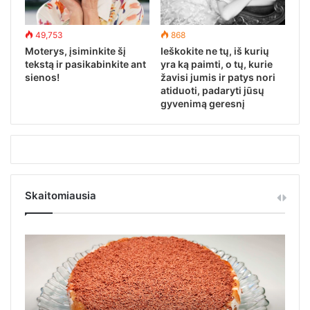
49,753
868
Moterys, įsiminkite šį
Ieškokite ne tų, iš kurių
tekstą ir pasikabinkite ant
yra ką paimti, o tų, kurie
sienos!
žavisi jumis ir patys nori
atiduoti, padaryti jūsų
gyvenimą geresnį
Skaitomiausia