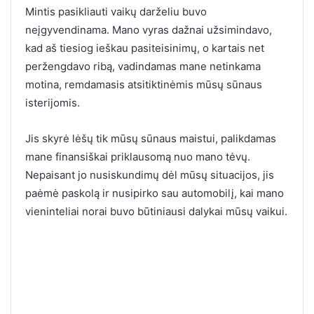
Mintis pasikliauti vaikų darželiu buvo
neįgyvendinama. Mano vyras dažnai užsimindavo,
kad aš tiesiog ieškau pasiteisinimų, o kartais net
peržengdavo ribą, vadindamas mane netinkama
motina, remdamasis atsitiktinėmis mūsų sūnaus
isterijomis.
Jis skyrė lėšų tik mūsų sūnaus maistui, palikdamas
mane finansiškai priklausomą nuo mano tėvų.
Nepaisant jo nusiskundimų dėl mūsų situacijos, jis
paėmė paskolą ir nusipirko sau automobilį, kai mano
vieninteliai norai buvo būtiniausi dalykai mūsų vaikui.