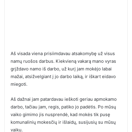
Aš visada viena prisiimdavau atsakomybę už visus
namų ruošos darbus. Kiekvieną vakarą mano vyras
grįždavo namo iš darbo, už kurį jam mokėjo labai
mažai, atsižvelgiant į jo darbo laiką, ir iškart eidavo
miegoti.
Aš dažnai jam patardavau ieškoti geriau apmokamo
darbo, tačiau jam, regis, patiko jo padėtis. Po mūsų
vaiko gimimo jis nusprendė, kad mokės tik pusę
komunalinių mokesčių ir išlaidų, susijusių su mūsų
vaiku.