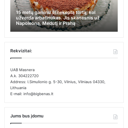
15 metų gaminu šį nekeptą tortą, kol
Iš
užverda arbatinukas. Jis skanesnis už
ap
Napoleoną, Medutį ir Prahą
ka
Rekvizitai:
UAB Masnera
A.k. 304222720
Address: I.Simulionio g. 5-30, Vilnius, Vilniaus 04330,
Lithuania
E-mail: info@bigbenas.lt
Jums bus įdomu