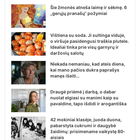
Šie žmonės atneša laimę ir sėkmę. 6
„gerųjų pranašų“ požymiai
Vištiena su soda. Ji sultinga viduje,
o viršuje pasidengusi traškia plutele.
Idealiai tinka prie visų garnyrų ir
daržovių salotų
Niekada nemaniau, kad ateis diena,
kai mano pačios dukra paprašys
manęs išeiti…
Draugė priėmė į darbą, o dabar
nuolat elgiasi su manimi kaip su
pavaldine, tapo išdidi ir arogantiška
42 mokiniai klasėje, juoda duona,
pabarstyta cukrumi ir daugybė
žaidimų: prisimename vaikystę 80-
aisiais