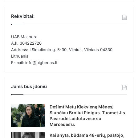
Rekvizitai:
UAB Masnera
A.k. 304222720
Address: I.Simulionio g. 5-30, Vilnius, Vilniaus 04330,
Lithuania
E-mail: info@bigbenas.lt
Jums bus įdomu
Dešimt Metų Kiekvieną Mėnesį
Siunčiau Broliui Pinigus. Tuomet Jis
Pasirodė Laidotuvėse su
Mercedes’u.
Kai anyta, būdama 48-erių, pastojo,