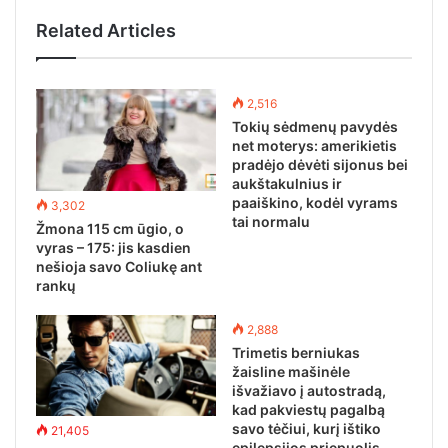
Related Articles
2,516
Tokių sėdmenų pavydės
net moterys: amerikietis
pradėjo dėvėti sijonus bei
aukštakulnius ir
paaiškino, kodėl vyrams
3,302
tai normalu
Žmona 115 cm ūgio, o
vyras – 175: jis kasdien
nešioja savo Coliukę ant
rankų
2,888
Trimetis berniukas
žaisline mašinėle
išvažiavo į autostradą,
kad pakviestų pagalbą
savo tėčiui, kurį ištiko
21,405
epilepsijos priepuolis