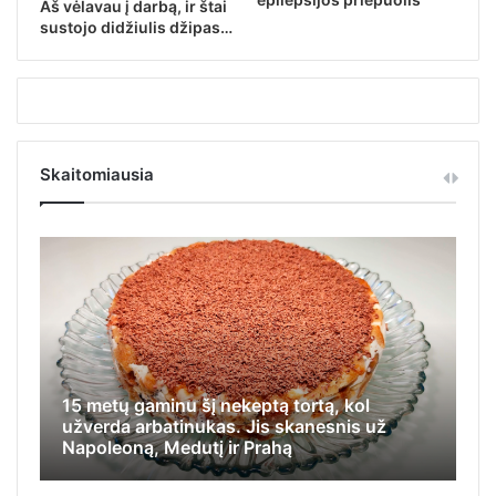
Aš vėlavau į darbą, ir štai
sustojo didžiulis džipas…
Skaitomiausia
15 metų gaminu šį nekeptą tortą, kol
Iš
užverda arbatinukas. Jis skanesnis už
ap
Napoleoną, Medutį ir Prahą
ka