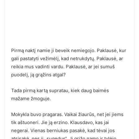
Pirmą naktį namie ji beveik nemiegojo. Paklausė, kur
gali pastatyti vežimėlį, kad netrukdytų. Paklausė, ar
reikia mus vadinti vardu. Paklausė, ar jei sumuš
puodelį, ją grąžins atgal?
Tada pirmą kartą supratau, kiek daug baimės
mažame žmoguje.
Mokykla buvo pragaras. Vaikai žiaurūs, net jei jiems
tik aštuoneri. Jie ją erzino. Klausdavo, kas jai
negerai. Vienas berniukas pasakė, kad tėvai jos
atsisakė, nes ji „sugedus“. Ji grįžo namo ir tylėjo.