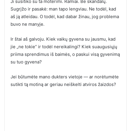
Ji susitiko su ta moterimi. Ramiai. Be skandalų.
Sugrįžo ir pasakė: man tapo lengviau. Ne todėl, kad
aš ją atleidau. O todėl, kad dabar žinau, jog problema
buvo ne manyje.
Ir štai aš galvoju. Kiek vaikų gyvena su jausmu, kad
jie „ne tokie“ ir todėl nereikalingi? Kiek suaugusiųjų
priima sprendimus iš baimės, o paskui visą gyvenimą
su tuo gyvena?
Jei būtumėte mano dukters vietoje — ar norėtumėte
sutikti tą motiną ar geriau neiškelti atviros žaizdos?