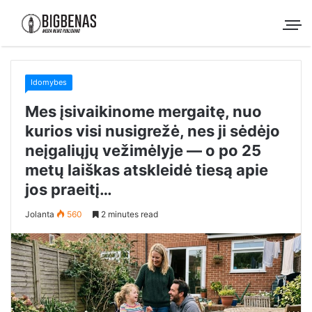
Idomybes
Mes įsivaikinome mergaitę, nuo
kurios visi nusigrežė, nes ji sėdėjo
neįgaliųjų vežimėlyje — o po 25
metų laiškas atskleidė tiesą apie
jos praeitį…
Jolanta
560
2 minutes read