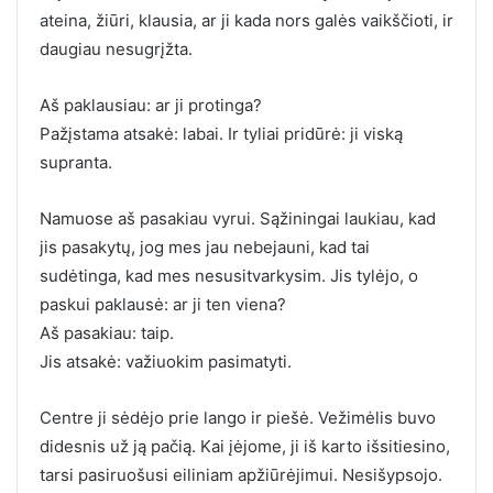
ateina, žiūri, klausia, ar ji kada nors galės vaikščioti, ir
daugiau nesugrįžta.
Aš paklausiau: ar ji protinga?
Pažįstama atsakė: labai. Ir tyliai pridūrė: ji viską
supranta.
Namuose aš pasakiau vyrui. Sąžiningai laukiau, kad
jis pasakytų, jog mes jau nebejauni, kad tai
sudėtinga, kad mes nesusitvarkysim. Jis tylėjo, o
paskui paklausė: ar ji ten viena?
Aš pasakiau: taip.
Jis atsakė: važiuokim pasimatyti.
Centre ji sėdėjo prie lango ir piešė. Vežimėlis buvo
didesnis už ją pačią. Kai įėjome, ji iš karto išsitiesino,
tarsi pasiruošusi eiliniam apžiūrėjimui. Nesišypsojo.