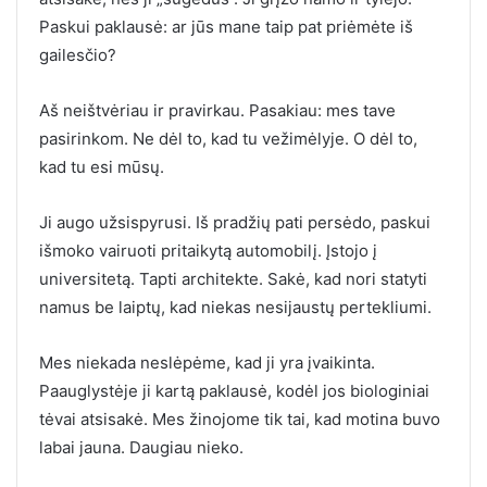
Paskui paklausė: ar jūs mane taip pat priėmėte iš
gailesčio?
Aš neištvėriau ir pravirkau. Pasakiau: mes tave
pasirinkom. Ne dėl to, kad tu vežimėlyje. O dėl to,
kad tu esi mūsų.
Ji augo užsispyrusi. Iš pradžių pati persėdo, paskui
išmoko vairuoti pritaikytą automobilį. Įstojo į
universitetą. Tapti architekte. Sakė, kad nori statyti
namus be laiptų, kad niekas nesijaustų pertekliumi.
Mes niekada neslėpėme, kad ji yra įvaikinta.
Paauglystėje ji kartą paklausė, kodėl jos biologiniai
tėvai atsisakė. Mes žinojome tik tai, kad motina buvo
labai jauna. Daugiau nieko.