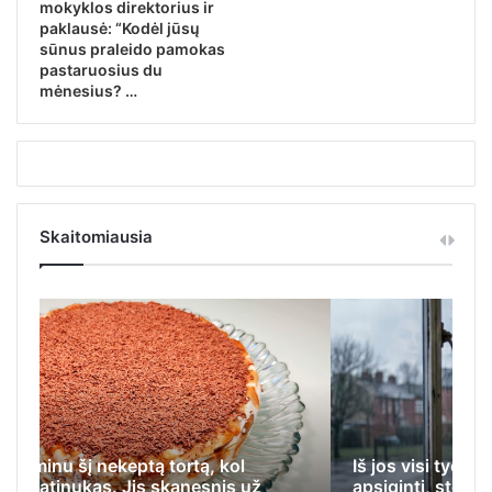
mokyklos direktorius ir
paklausė: “Kodėl jūsų
sūnus praleido pamokas
pastaruosius du
mėnesius? …
Skaitomiausia
Pr
Iš jos visi tyčiodavosi, o ji, nemokėdama
me
apsiginti, stengėsi įlįsti į tolimiausią
Ji