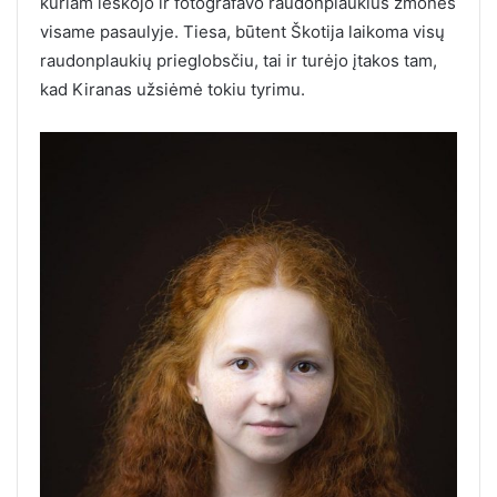
kuriam ieškojo ir fotografavo raudonplaukius žmonės
visame pasaulyje. Tiesa, būtent Škotija laikoma visų
raudonplaukių prieglobsčiu, tai ir turėjo įtakos tam,
kad Kiranas užsiėmė tokiu tyrimu.