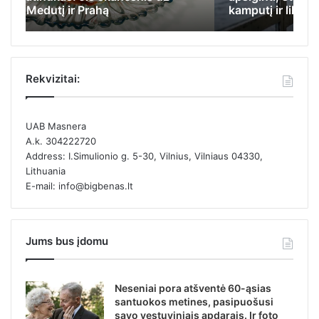
kamputį ir likti nepastebėta
el
Rekvizitai:
UAB Masnera
A.k. 304222720
Address: I.Simulionio g. 5-30, Vilnius, Vilniaus 04330,
Lithuania
E-mail: info@bigbenas.lt
Jums bus įdomu
Neseniai pora atšventė 60-ąsias
santuokos metines, pasipuošusi
savo vestuviniais apdarais. Ir foto