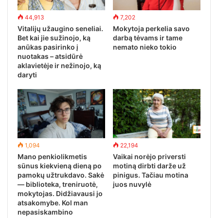
44,913
7,202
Vitalijų užaugino seneliai.
Mokytoja perkelia savo
Bet kai jie sužinojo, ką
darbą tėvams ir tame
anūkas pasirinko į
nemato nieko tokio
nuotakas – atsidūrė
aklavietėje ir nežinojo, ką
daryti
1,094
22,194
Mano penkiolikmetis
Vaikai norėjo priversti
sūnus kiekvieną dieną po
motiną dirbti darže už
pamokų užtrukdavo. Sakė
pinigus. Tačiau motina
— biblioteka, treniruotė,
juos nuvylė
mokytojas. Didžiavausi jo
atsakomybe. Kol man
nepasiskambino