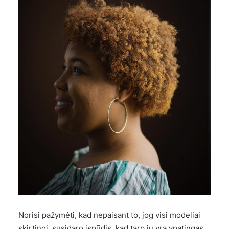
Norisi pažymėti, kad nepaisant to, jog visi modeliai
skirtingi, susidaro įspūdis, kad tarp jų yra ypatingas