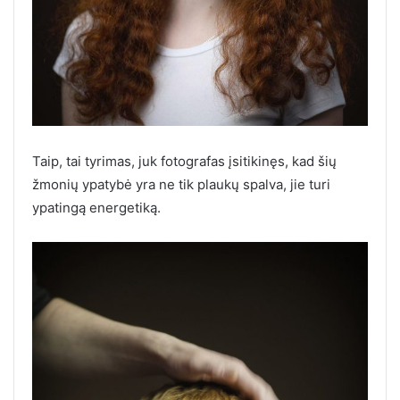
Taip, tai tyrimas, juk fotografas įsitikinęs, kad šių
žmonių ypatybė yra ne tik plaukų spalva, jie turi
ypatingą energetiką.