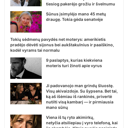
tiesiog pakerėjo grožiu ir švelnumu
Sūnus įsimylėjo mano 45 metų
draugę. Tokia gėda senatvėje
Tokių sėdmenų pavydės net moterys: amerikietis
pradėjo dėvėti sijonus bei aukštakulnius ir paaiškino,
kodėl vyrams tai normalu
9 paslaptys, kurias kiekviena
moteris turi žinoti apie vyrus
Ji padovanojo man grindų šluostę.
Visų akivaizdoje. Su šypsena. Bet tai,
ką aš išėmiau iš rankinės, privertė
nutilti visą kambarį — ir pirmiausia
mano sūnų
Viena iš tų ryto akimirkų,
netyčia atsiliepiau į vyro telefoną, kai