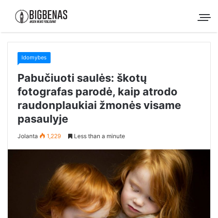
Idomybes
Pabučiuoti saulės: škotų
fotografas parodė, kaip atrodo
raudonplaukiai žmonės visame
pasaulyje
Jolanta
1,229
Less than a minute