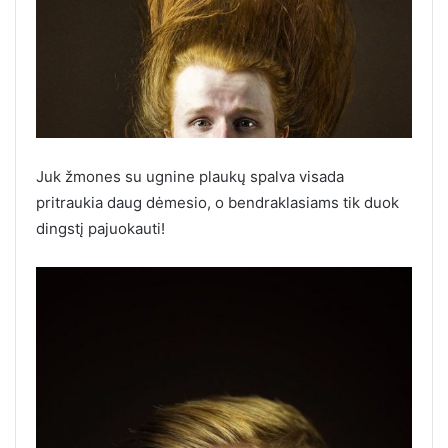
Juk žmones su ugnine plaukų spalva visada
pritraukia daug dėmesio, o bendraklasiams tik duok
dingstį pajuokauti!