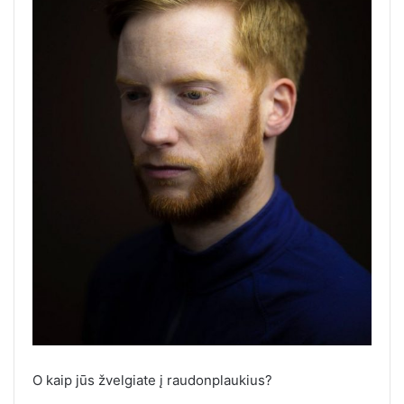
O kaip jūs žvelgiate į raudonplaukius?