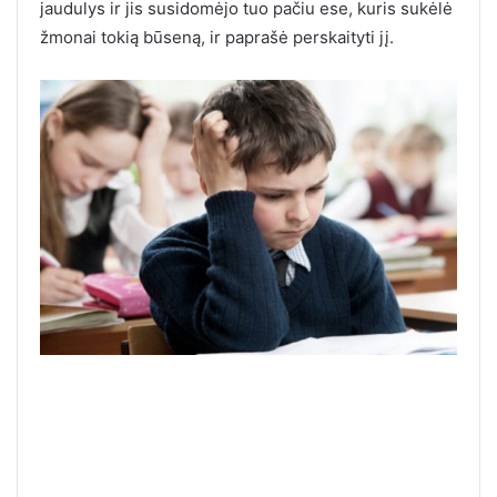
jaudulys ir jis susidomėjo tuo pačiu ese, kuris sukėlė
žmonai tokią būseną, ir paprašė perskaityti jį.