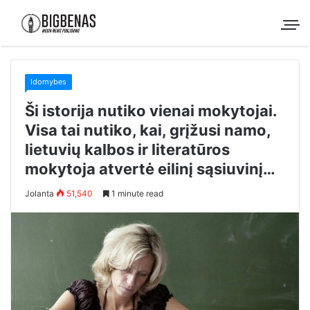
Idomybes
Ši istorija nutiko vienai mokytojai.
Visa tai nutiko, kai, grįžusi namo,
lietuvių kalbos ir literatūros
mokytoja atvertė eilinį sąsiuvinį…
Jolanta
51,540
1 minute read