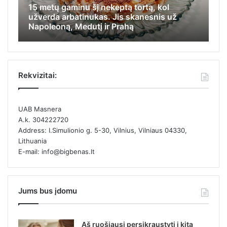
15 metų gaminu šį nekeptą tortą, kol
Iš
užverda arbatinukas. Jis skanesnis už
ap
Napoleoną, Medutį ir Prahą
ka
Rekvizitai:
UAB Masnera
A.k. 304222720
Address: I.Simulionio g. 5-30, Vilnius, Vilniaus 04330,
Lithuania
E-mail: info@bigbenas.lt
Jums bus įdomu
Aš ruošiausi persikraustyti į kitą