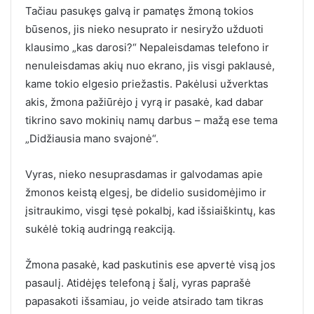
Tačiau pasukęs galvą ir pamatęs žmoną tokios
būsenos, jis nieko nesuprato ir nesiryžo užduoti
klausimo „kas darosi?“ Nepaleisdamas telefono ir
nenuleisdamas akių nuo ekrano, jis visgi paklausė,
kame tokio elgesio priežastis. Pakėlusi užverktas
akis, žmona pažiūrėjo į vyrą ir pasakė, kad dabar
tikrino savo mokinių namų darbus – mažą ese tema
„Didžiausia mano svajonė“.
Vyras, nieko nesuprasdamas ir galvodamas apie
žmonos keistą elgesį, be didelio susidomėjimo ir
įsitraukimo, visgi tęsė pokalbį, kad išsiaiškintų, kas
sukėlė tokią audringą reakciją.
Žmona pasakė, kad paskutinis ese apvertė visą jos
pasaulį. Atidėjęs telefoną į šalį, vyras paprašė
papasakoti išsamiau, jo veide atsirado tam tikras