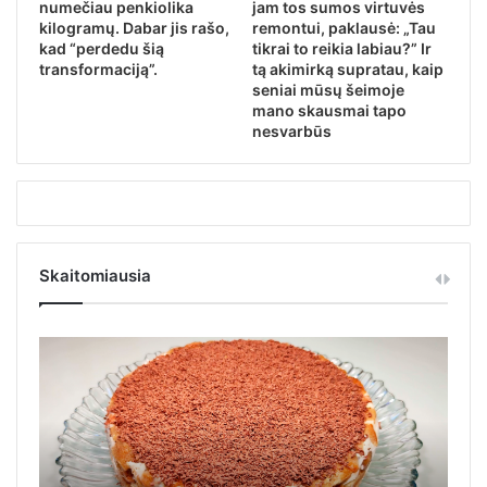
numečiau penkiolika
jam tos sumos virtuvės
kilogramų. Dabar jis rašo,
remontui, paklausė: „Tau
kad “perdedu šią
tikrai to reikia labiau?” Ir
transformaciją”.
tą akimirką supratau, kaip
seniai mūsų šeimoje
mano skausmai tapo
nesvarbūs
Skaitomiausia