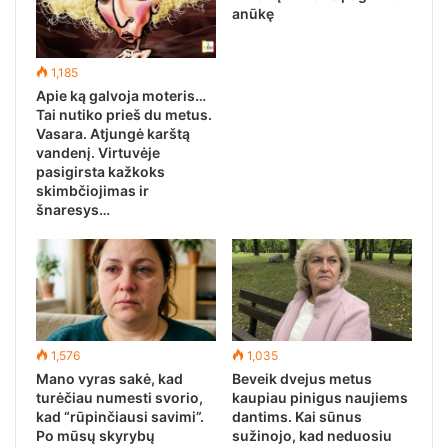
anūkę
1,185
Apie ką galvoja moteris…
Tai nutiko prieš du metus.
Vasara. Atjungė karštą
vandenį. Virtuvėje
pasigirsta kažkoks
skimbčiojimas ir
šnaresys…
1,576
1,035
Mano vyras sakė, kad
Beveik dvejus metus
turėčiau numesti svorio,
kaupiau pinigus naujiems
kad “rūpinčiausi savimi”.
dantims. Kai sūnus
Po mūsų skyrybų
sužinojo, kad neduosiu