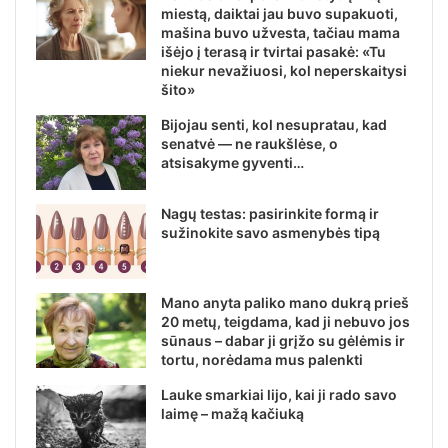
miestą, daiktai jau buvo supakuoti,
mašina buvo užvesta, tačiau mama
išėjo į terasą ir tvirtai pasakė: «Tu
niekur nevažiuosi, kol neperskaitysi
šito»
Bijojau senti, kol nesupratau, kad
senatvė — ne raukšlėse, o
atsisakyme gyventi…
Nagų testas: pasirinkite formą ir
sužinokite savo asmenybės tipą
Mano anyta paliko mano dukrą prieš
20 metų, teigdama, kad ji nebuvo jos
sūnaus – dabar ji grįžo su gėlėmis ir
tortu, norėdama mus palenkti
Lauke smarkiai lijo, kai ji rado savo
laimę – mažą kačiuką