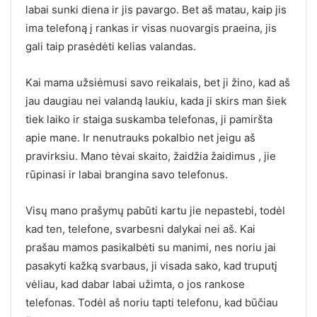
labai sunki diena ir jis pavargo. Bet aš matau, kaip jis
ima telefoną į rankas ir visas nuovargis praeina, jis
gali taip prasėdėti kelias valandas.
Kai mama užsiėmusi savo reikalais, bet ji žino, kad aš
jau daugiau nei valandą laukiu, kada ji skirs man šiek
tiek laiko ir staiga suskamba telefonas, ji pamiršta
apie mane. Ir nenutrauks pokalbio net jeigu aš
pravirksiu. Mano tėvai skaito, žaidžia žaidimus , jie
rūpinasi ir labai brangina savo telefonus.
Visų mano prašymų pabūti kartu jie nepastebi, todėl
kad ten, telefone, svarbesni dalykai nei aš. Kai
prašau mamos pasikalbėti su manimi, nes noriu jai
pasakyti kažką svarbaus, ji visada sako, kad truputį
vėliau, kad dabar labai užimta, o jos rankose
telefonas. Todėl aš noriu tapti telefonu, kad būčiau