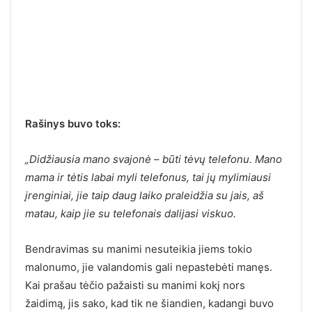
Rašinys buvo toks:
„Didžiausia mano svajonė – būti tėvų telefonu. Mano
mama ir tėtis labai myli telefonus, tai jų mylimiausi
įrenginiai, jie taip daug laiko praleidžia su jais, aš
matau, kaip jie su telefonais dalijasi viskuo.
Bendravimas su manimi nesuteikia jiems tokio
malonumo, jie valandomis gali nepastebėti manęs.
Kai prašau tėčio pažaisti su manimi kokį nors
žaidimą, jis sako, kad tik ne šiandien, kadangi buvo