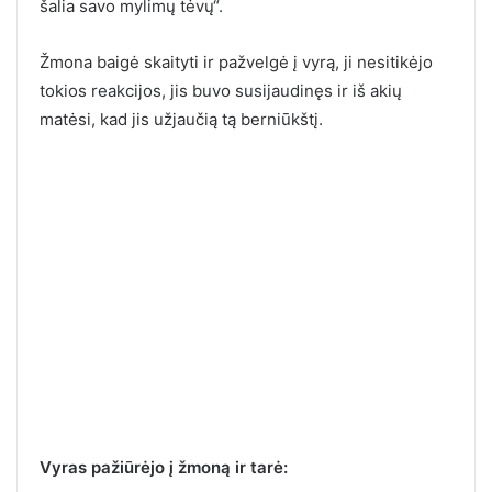
šalia savo mylimų tėvų“.
Žmona baigė skaityti ir pažvelgė į vyrą, ji nesitikėjo
tokios reakcijos, jis buvo susijaudinęs ir iš akių
matėsi, kad jis užjaučią tą berniūkštį.
Vyras pažiūrėjo į žmoną ir tarė: