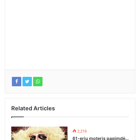
Related Articles
2,219
61-erių moteris pagimdė…