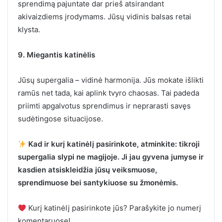
sprendimą pajuntate dar prieš atsirandant
akivaizdiems įrodymams. Jūsų vidinis balsas retai
klysta.
9. Miegantis katinėlis
Jūsų supergalia – vidinė harmonija. Jūs mokate išlikti
ramūs net tada, kai aplink tvyro chaosas. Tai padeda
priimti apgalvotus sprendimus ir neprarasti savęs
sudėtingose situacijose.
Kad ir kurį katinėlį pasirinkote, atminkite: tikroji
supergalia slypi ne magijoje. Ji jau gyvena jumyse ir
kasdien atsiskleidžia jūsų veiksmuose,
sprendimuose bei santykiuose su žmonėmis.
Kurį katinėlį pasirinkote jūs? Parašykite jo numerį
komentaruose!