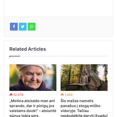
Related Articles
12,376
1,463
„Motina atsisėdo man ant
Šis mažas namelis
sprando, dar ir pinigų jos
panašus į stogą miško
vaistams duok!“ – atsiuntė
viduryje. Tačiau
sūnus tokią sms
neskubėkite daryti išvadų!