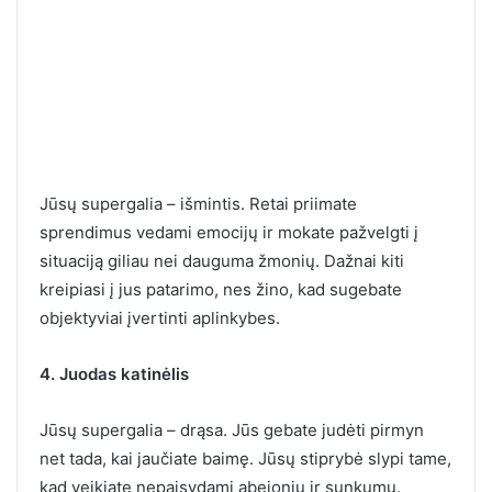
Jūsų supergalia – išmintis. Retai priimate
sprendimus vedami emocijų ir mokate pažvelgti į
situaciją giliau nei dauguma žmonių. Dažnai kiti
kreipiasi į jus patarimo, nes žino, kad sugebate
objektyviai įvertinti aplinkybes.
4. Juodas katinėlis
Jūsų supergalia – drąsa. Jūs gebate judėti pirmyn
net tada, kai jaučiate baimę. Jūsų stiprybė slypi tame,
kad veikiate nepaisydami abejonių ir sunkumų.