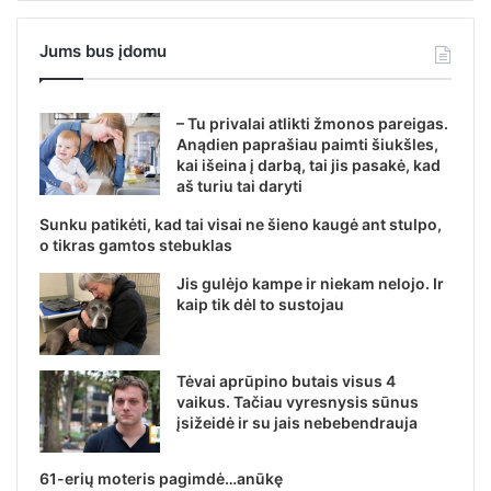
Jums bus įdomu
– Tu privalai atlikti žmonos pareigas.
Anądien paprašiau paimti šiukšles,
kai išeina į darbą, tai jis pasakė, kad
aš turiu tai daryti
Sunku patikėti, kad tai visai ne šieno kaugė ant stulpo,
o tikras gamtos stebuklas
Jis gulėjo kampe ir niekam nelojo. Ir
kaip tik dėl to sustojau
Tėvai aprūpino butais visus 4
vaikus. Tačiau vyresnysis sūnus
įsižeidė ir su jais nebebendrauja
61-erių moteris pagimdė…anūkę