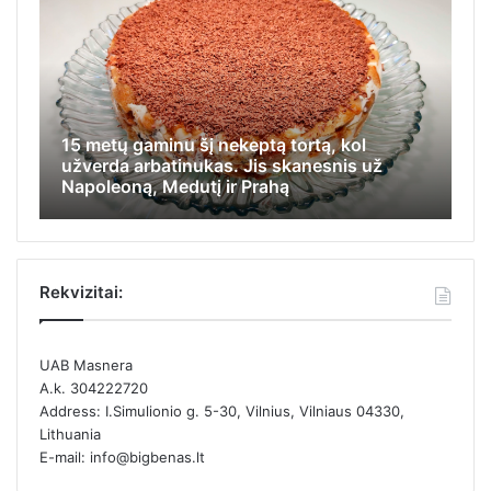
15 metų gaminu šį nekeptą tortą, kol
Iš
užverda arbatinukas. Jis skanesnis už
ap
Napoleoną, Medutį ir Prahą
ka
Rekvizitai:
UAB Masnera
A.k. 304222720
Address: I.Simulionio g. 5-30, Vilnius, Vilniaus 04330,
Lithuania
E-mail: info@bigbenas.lt