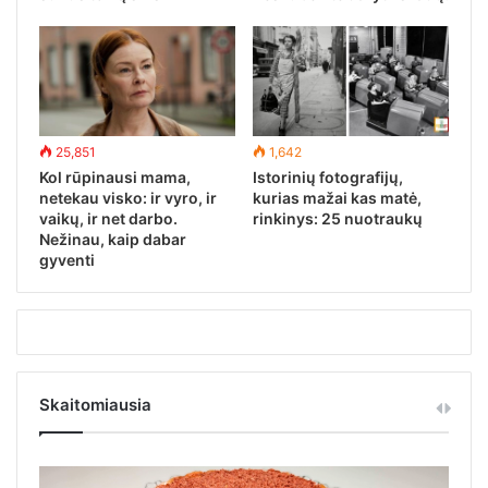
25,851
1,642
Kol rūpinausi mama,
Istorinių fotografijų,
netekau visko: ir vyro, ir
kurias mažai kas matė,
vaikų, ir net darbo.
rinkinys: 25 nuotraukų
Nežinau, kaip dabar
gyventi
Skaitomiausia