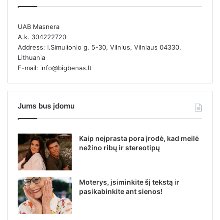
UAB Masnera
A.k. 304222720
Address: I.Simulionio g. 5-30, Vilnius, Vilniaus 04330,
Lithuania
E-mail: info@bigbenas.lt
Jums bus įdomu
Kaip neįprasta pora įrodė, kad meilė
nežino ribų ir stereotipų
Moterys, įsiminkite šį tekstą ir
pasikabinkite ant sienos!