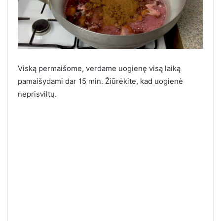
Viską permaišome, verdame uogienę visą laiką
pamaišydami dar 15 min. Žiūrėkite, kad uogienė
neprisviltų.