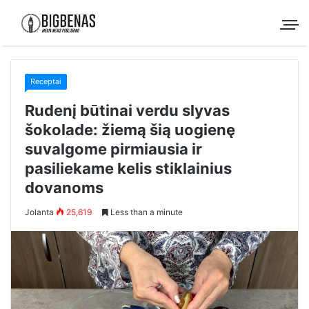
Receptai
Rudenį būtinai verdu slyvas
šokolade: žiemą šią uogienę
suvalgome pirmiausia ir
pasiliekame kelis stiklainius
dovanoms
Jolanta
25,619
Less than a minute