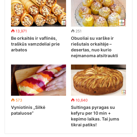
13,971
251
Be orkaitės ir vaflinės,
Obuoliai su varške ir
traškūs vamzdeliai prie
riešutais orkaitėje –
arbatos
desertas, nuo kurio
neįmanoma atsitraukti
573
10,640
Vyniotinis „Silkė
Sultingas pyragas su
pataluose“
kefyru per 10 min +
kepimo laikas. Tai jums
tikrai patiks!