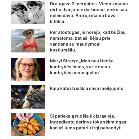
Draugavo 2 mergaitės. Vienos mama
dirbo dviejuose darbuose, nieko sau
neleisdavo. Antroji mama buvo
kitokia…
Per atostogas jie norėjo, kad būčiau
nematoma, bet aš išėjau prie
vandens su maudymosi
kostiumėliu…
Meryl Streep: „Man neužtenka
kantrybės tiems, kurie mano
kantrybės nenusipelno“
Kaip katė išreiškia savo meilę jums
Šį patiekalą ruošia tik Izraelyje.
Ingredientų derinys toks sėkmingas,
kad aš jums patariu irgi pabandyti