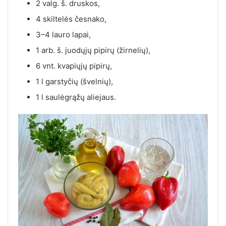
2 valg. š. druskos,
4 skiltelės česnako,
3–4 lauro lapai,
1 arb. š. juodųjų pipirų (žirnelių),
6 vnt. kvapiųjų pipirų,
1 l garstyčių (švelnių),
1 l saulėgrąžų aliejaus.