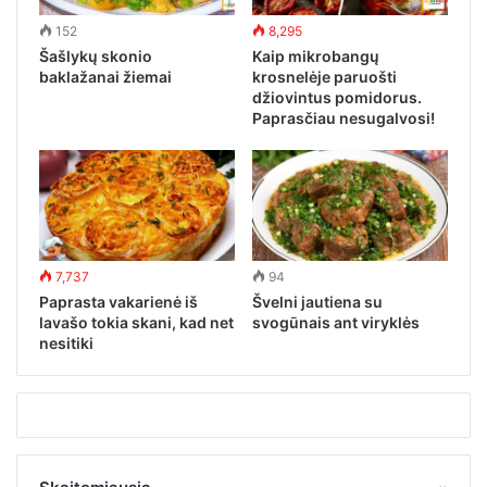
152
8,295
Šašlykų skonio
Kaip mikrobangų
baklažanai žiemai
krosnelėje paruošti
džiovintus pomidorus.
Paprasčiau nesugalvosi!
7,737
94
Paprasta vakarienė iš
Švelni jautiena su
lavašo tokia skani, kad net
svogūnais ant viryklės
nesitiki