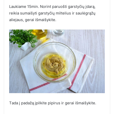
Laukiame 15min. Norint paruošti garstyčių įdarą,
reikia sumaišyti garstyčių miltelius ir saulėgrąžų
aliejaus, gerai išmaišykite.
Тada į padažą įpilkite pipirus ir gerai išmaišykite.