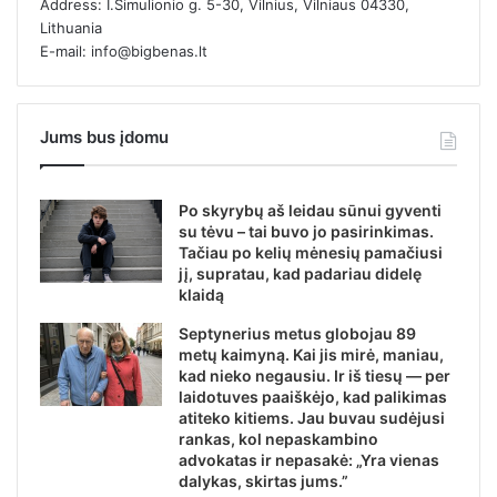
Address: I.Simulionio g. 5-30, Vilnius, Vilniaus 04330,
Lithuania
E-mail: info@bigbenas.lt
Jums bus įdomu
Po skyrybų aš leidau sūnui gyventi
su tėvu – tai buvo jo pasirinkimas.
Tačiau po kelių mėnesių pamačiusi
jį, supratau, kad padariau didelę
klaidą
Septynerius metus globojau 89
metų kaimyną. Kai jis mirė, maniau,
kad nieko negausiu. Ir iš tiesų — per
laidotuves paaiškėjo, kad palikimas
atiteko kitiems. Jau buvau sudėjusi
rankas, kol nepaskambino
advokatas ir nepasakė: „Yra vienas
dalykas, skirtas jums.”