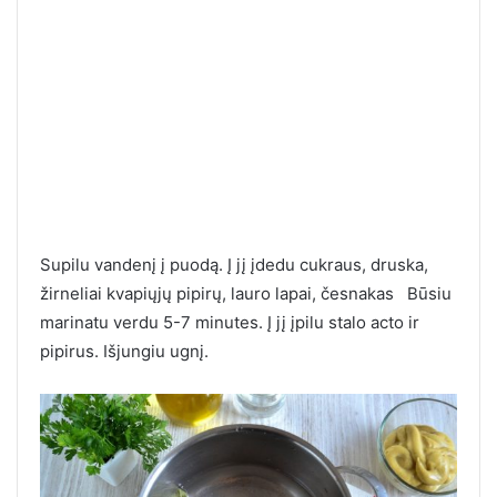
Supilu vandenį į puodą. Į jį įdedu cukraus, druska,
žirneliai kvapiųjų pipirų, lauro lapai, česnakas Būsiu
marinatu verdu 5-7 minutes. Į jį įpilu stalo acto ir
pipirus. Išjungiu ugnį.