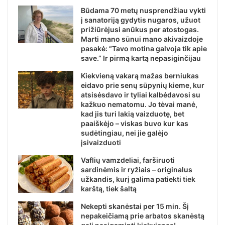
Būdama 70 metų nusprendžiau vykti
į sanatoriją gydytis nugaros, užuot
prižiūrėjusi anūkus per atostogas.
Marti mano sūnui mano akivaizdoje
pasakė: “Tavo motina galvoja tik apie
save.” Ir pirmą kartą nepasiginčijau
Kiekvieną vakarą mažas berniukas
eidavo prie senų sūpynių kieme, kur
atsisėsdavo ir tyliai kalbėdavosi su
kažkuo nematomu. Jo tėvai manė,
kad jis turi lakią vaizduotę, bet
paaiškėjo – viskas buvo kur kas
sudėtingiau, nei jie galėjo
įsivaizduoti
Vaflių vamzdeliai, farširuoti
sardinėmis ir ryžiais – originalus
užkandis, kurį galima patiekti tiek
karštą, tiek šaltą
Nekepti skanėstai per 15 min. Šį
nepakeičiamą prie arbatos skanėstą