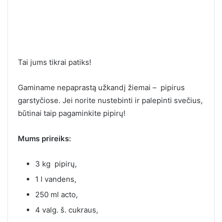
Tai jums tikrai patiks!
Gaminame nepaprastą užkandį žiemai – pipirus
garstyčiose. Jei norite nustebinti ir palepinti svečius,
būtinai taip pagaminkite pipirų!
Mums prireiks:
3 kg pipirų,
1 l vandens,
250 ml acto,
4 valg. š. cukraus,