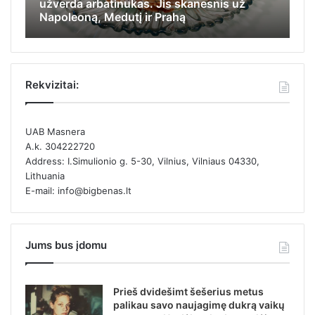
apsiginti, stengėsi įlįsti į tolimiausią
Ji
kamputį ir likti nepastebėta
el
Rekvizitai:
UAB Masnera
A.k. 304222720
Address: I.Simulionio g. 5-30, Vilnius, Vilniaus 04330,
Lithuania
E-mail: info@bigbenas.lt
Jums bus įdomu
Prieš dvidešimt šešerius metus
palikau savo naujagimę dukrą vaikų