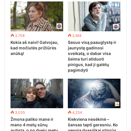
3,708
2,564
Kokia aš naivi! Galvojau,
Sesuo visą paauglystę ir
kad močiutės prižiūrės
jaunystę gadinosi
anūką!
sveikatą, o dabar visa
šeima turi atiduoti
pinigus, kad ji galėtų
pagimdyti
3,035
4,234
Žmona paliko mane ir
Kiekviena nesėkmė –
mano 4 metų sūnų
šansas tapti geresniu. Ko
autistą, o po dvejų metų
vengia dvasiškai stiprūs