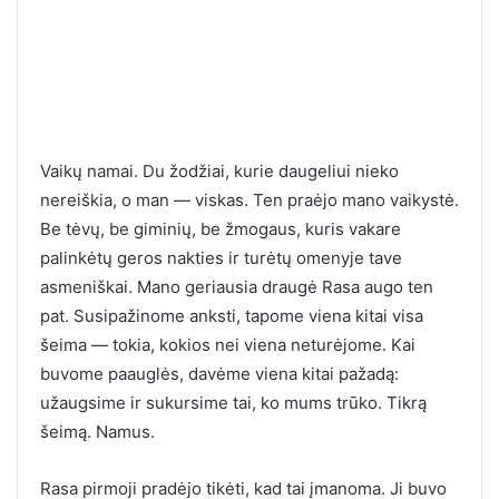
Vaikų namai. Du žodžiai, kurie daugeliui nieko
nereiškia, o man — viskas. Ten praėjo mano vaikystė.
Be tėvų, be giminių, be žmogaus, kuris vakare
palinkėtų geros nakties ir turėtų omenyje tave
asmeniškai. Mano geriausia draugė Rasa augo ten
pat. Susipažinome anksti, tapome viena kitai visa
šeima — tokia, kokios nei viena neturėjome. Kai
buvome paauglės, davėme viena kitai pažadą:
užaugsime ir sukursime tai, ko mums trūko. Tikrą
šeimą. Namus.
Rasa pirmoji pradėjo tikėti, kad tai įmanoma. Ji buvo