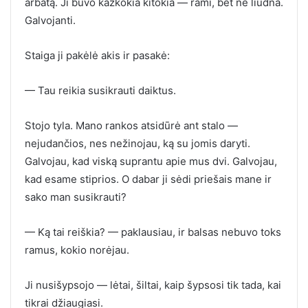
arbatą. Ji buvo kažkokia kitokia — rami, bet ne liūdna.
Galvojanti.
Staiga ji pakėlė akis ir pasakė:
— Tau reikia susikrauti daiktus.
Stojo tyla. Mano rankos atsidūrė ant stalo —
nejudančios, nes nežinojau, ką su jomis daryti.
Galvojau, kad viską suprantu apie mus dvi. Galvojau,
kad esame stiprios. O dabar ji sėdi priešais mane ir
sako man susikrauti?
— Ką tai reiškia? — paklausiau, ir balsas nebuvo toks
ramus, kokio norėjau.
Ji nusišypsojo — lėtai, šiltai, kaip šypsosi tik tada, kai
tikrai džiaugiasi.