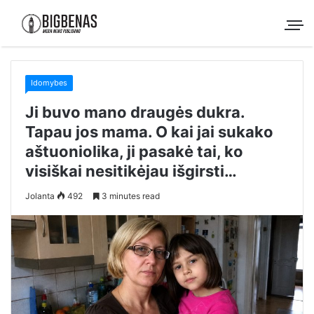
Idomybes
Ji buvo mano draugės dukra.
Tapau jos mama. O kai jai sukako
aštuoniolika, ji pasakė tai, ko
visiškai nesitikėjau išgirsti…
Jolanta
492
3 minutes read