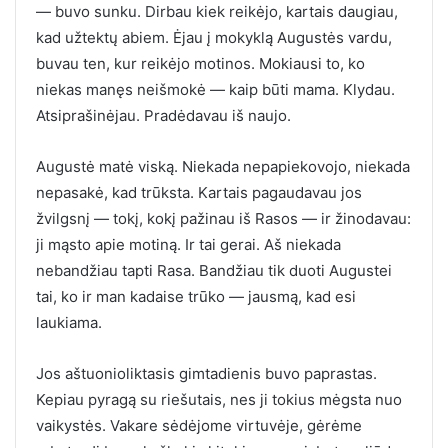
— buvo sunku. Dirbau kiek reikėjo, kartais daugiau,
kad užtektų abiem. Ėjau į mokyklą Augustės vardu,
buvau ten, kur reikėjo motinos. Mokiausi to, ko
niekas manęs neišmokė — kaip būti mama. Klydau.
Atsiprašinėjau. Pradėdavau iš naujo.
Augustė matė viską. Niekada nepapiekovojo, niekada
nepasakė, kad trūksta. Kartais pagaudavau jos
žvilgsnį — tokį, kokį pažinau iš Rasos — ir žinodavau:
ji mąsto apie motiną. Ir tai gerai. Aš niekada
nebandžiau tapti Rasa. Bandžiau tik duoti Augustei
tai, ko ir man kadaise trūko — jausmą, kad esi
laukiama.
Jos aštuonioliktasis gimtadienis buvo paprastas.
Kepiau pyragą su riešutais, nes ji tokius mėgsta nuo
vaikystės. Vakare sėdėjome virtuvėje, gėrėme