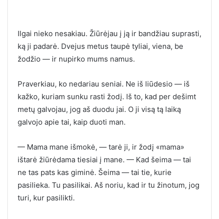
Ilgai nieko nesakiau. Žiūrėjau į ją ir bandžiau suprasti,
ką ji padarė. Dvejus metus taupė tyliai, viena, be
žodžio — ir nupirko mums namus.
Praverkiau, ko nedariau seniai. Ne iš liūdesio — iš
kažko, kuriam sunku rasti žodį. Iš to, kad per dešimt
metų galvojau, jog aš duodu jai. O ji visą tą laiką
galvojo apie tai, kaip duoti man.
— Mama mane išmokė, — tarė ji, ir žodį «mama»
ištarė žiūrėdama tiesiai į mane. — Kad šeima — tai
ne tas pats kas giminė. Šeima — tai tie, kurie
pasilieka. Tu pasilikai. Aš noriu, kad ir tu žinotum, jog
turi, kur pasilikti.