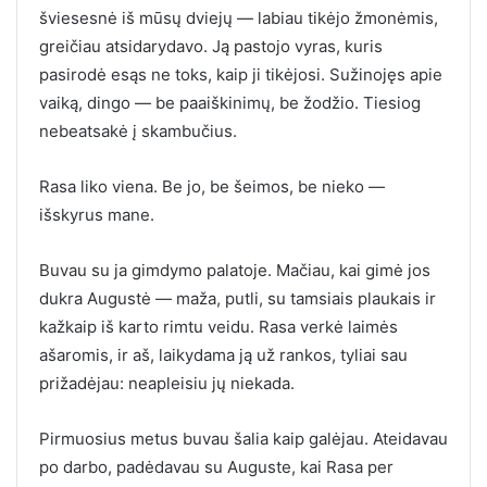
šviesesnė iš mūsų dviejų — labiau tikėjo žmonėmis,
greičiau atsidarydavo. Ją pastojo vyras, kuris
pasirodė esąs ne toks, kaip ji tikėjosi. Sužinojęs apie
vaiką, dingo — be paaiškinimų, be žodžio. Tiesiog
nebeatsakė į skambučius.
Rasa liko viena. Be jo, be šeimos, be nieko —
išskyrus mane.
Buvau su ja gimdymo palatoje. Mačiau, kai gimė jos
dukra Augustė — maža, putli, su tamsiais plaukais ir
kažkaip iš karto rimtu veidu. Rasa verkė laimės
ašaromis, ir aš, laikydama ją už rankos, tyliai sau
prižadėjau: neapleisiu jų niekada.
Pirmuosius metus buvau šalia kaip galėjau. Ateidavau
po darbo, padėdavau su Auguste, kai Rasa per