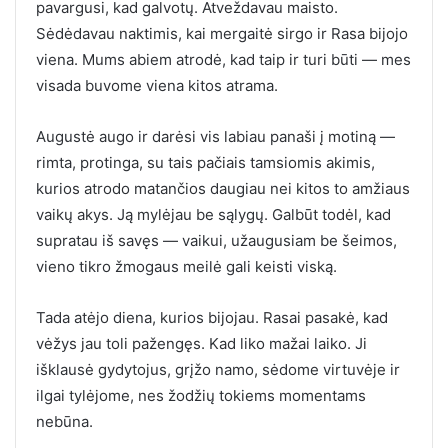
pavargusi, kad galvotų. Atveždavau maisto.
Sėdėdavau naktimis, kai mergaitė sirgo ir Rasa bijojo
viena. Mums abiem atrodė, kad taip ir turi būti — mes
visada buvome viena kitos atrama.
Augustė augo ir darėsi vis labiau panaši į motiną —
rimta, protinga, su tais pačiais tamsiomis akimis,
kurios atrodo matančios daugiau nei kitos to amžiaus
vaikų akys. Ją mylėjau be sąlygų. Galbūt todėl, kad
supratau iš savęs — vaikui, užaugusiam be šeimos,
vieno tikro žmogaus meilė gali keisti viską.
Tada atėjo diena, kurios bijojau. Rasai pasakė, kad
vėžys jau toli pažengęs. Kad liko mažai laiko. Ji
išklausė gydytojus, grįžo namo, sėdome virtuvėje ir
ilgai tylėjome, nes žodžių tokiems momentams
nebūna.