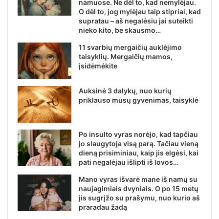
namuose. Ne dėl to, kad nemylėjau.
O dėl to, jog mylėjau taip stipriai, kad
supratau – aš negalėsiu jai suteikti
nieko kito, be skausmo…
11 svarbių mergaičių auklėjimo
taisyklių. Mergaičių mamos,
įsidėmėkite
Auksinė 3 dalykų, nuo kurių
priklauso mūsų gyvenimas, taisyklė
Po insulto vyras norėjo, kad tapčiau
jo slaugytoja visą parą. Tačiau vieną
dieną prisiminiau, kaip jis elgėsi, kai
pati negalėjau išlipti iš lovos…
Mano vyras išvarė mane iš namų su
naujagimiais dvyniais. O po 15 metų
jis sugrįžo su prašymu, nuo kurio aš
praradau žadą