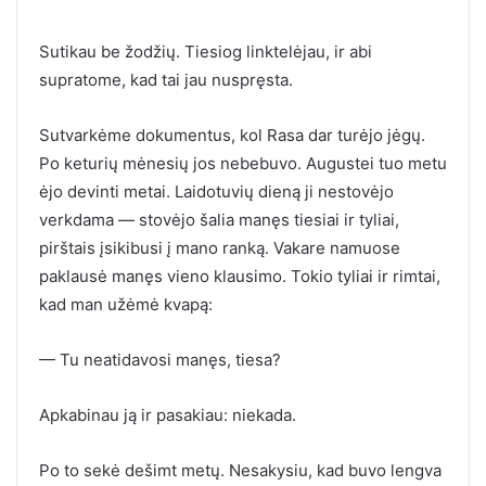
Sutikau be žodžių. Tiesiog linktelėjau, ir abi
supratome, kad tai jau nuspręsta.
Sutvarkėme dokumentus, kol Rasa dar turėjo jėgų.
Po keturių mėnesių jos nebebuvo. Augustei tuo metu
ėjo devinti metai. Laidotuvių dieną ji nestovėjo
verkdama — stovėjo šalia manęs tiesiai ir tyliai,
pirštais įsikibusi į mano ranką. Vakare namuose
paklausė manęs vieno klausimo. Tokio tyliai ir rimtai,
kad man užėmė kvapą:
— Tu neatidavosi manęs, tiesa?
Apkabinau ją ir pasakiau: niekada.
Po to sekė dešimt metų. Nesakysiu, kad buvo lengva