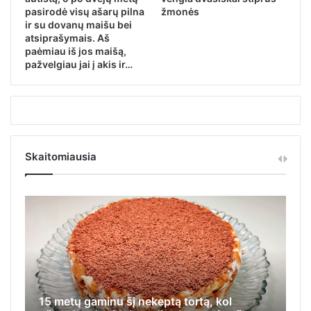
pasirodė visų ašarų pilna
žmonės
ir su dovanų maišu bei
atsiprašymais. Aš
paėmiau iš jos maišą,
pažvelgiau jai į akis ir…
Skaitomiausia
Pr
Iš jos visi tyčiodavosi, o ji, nemokėdama
me