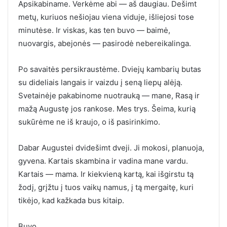
Apsikabiname. Verkėme abi — aš daugiau. Dešimt
metų, kuriuos nešiojau viena viduje, išliejosi tose
minutėse. Ir viskas, kas ten buvo — baimė,
nuovargis, abejonės — pasirodė nebereikalinga.
Po savaitės persikraustėme. Dviejų kambarių butas
su dideliais langais ir vaizdu į seną liepų alėją.
Svetainėje pakabinome nuotrauką — mane, Rasą ir
mažą Augustę jos rankose. Mes trys. Šeima, kurią
sukūrėme ne iš kraujo, o iš pasirinkimo.
Dabar Augustei dvidešimt dveji. Ji mokosi, planuoja,
gyvena. Kartais skambina ir vadina mane vardu.
Kartais — mama. Ir kiekvieną kartą, kai išgirstu tą
žodį, grįžtu į tuos vaikų namus, į tą mergaitę, kuri
tikėjo, kad kažkada bus kitaip.
Buvo.