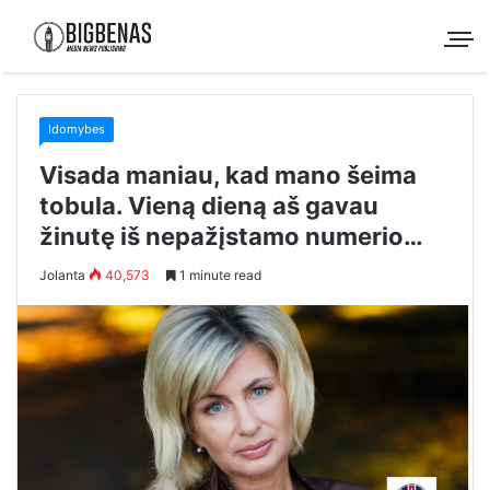
Idomybes
Visada maniau, kad mano šeima
tobula. Vieną dieną aš gavau
žinutę iš nepažįstamo numerio…
Jolanta
40,573
1 minute read