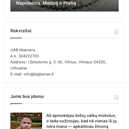
Napoleoną, Medutį ir Prahą
ka
Rekvizitai:
UAB Masnera
A.k. 304222720
Address: I.Simulionio g. 5-30, Vilnius, Vilniaus 04330,
Lithuania
E-mail: info@bigbenas.lt
Jums bus įdomu
Aš apmokėjau šešių vaikų mokslus,
o tada sužinojau, kad nė vienas iš jų
nėra mano — apkaltinau žmoną