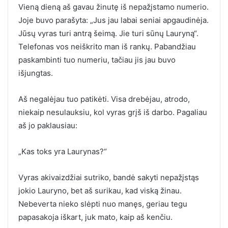
Vieną dieną aš gavau žinutę iš nepažįstamo numerio.
Joje buvo parašyta: „Jus jau labai seniai apgaudinėja.
Jūsų vyras turi antrą šeimą. Jie turi sūnų Lauryną“.
Telefonas vos neiškrito man iš rankų. Pabandžiau
paskambinti tuo numeriu, tačiau jis jau buvo
išjungtas.
Aš negalėjau tuo patikėti. Visa drebėjau, atrodo,
niekaip nesulauksiu, kol vyras grįš iš darbo. Pagaliau
aš jo paklausiau:
„Kas toks yra Laurynas?“
Vyras akivaizdžiai sutriko, bandė sakyti nepažįstąs
jokio Lauryno, bet aš surikau, kad viską žinau.
Nebeverta nieko slėpti nuo manęs, geriau tegu
papasakoja iškart, juk mato, kaip aš kenčiu.