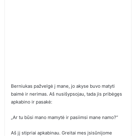
Berniukas pažvelgė į mane, jo akyse buvo matyti
baimė ir nerimas. Aš nusišypsojau, tada jis pribėgęs
apkabino ir pasakė:
„Ar tu būsi mano mamytė ir pasiimsi mane namo?“
Aš jį stipriai apkabinau. Greitai mes įsisūnijome