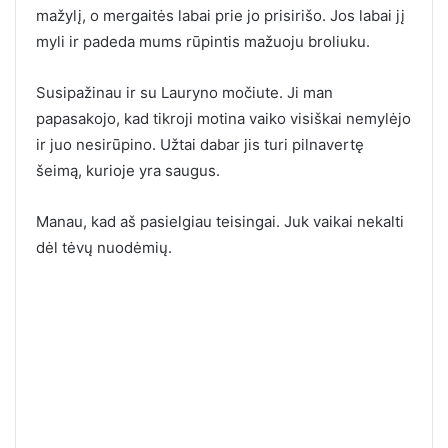
mažylį, o mergaitės labai prie jo prisirišo. Jos labai jį
myli ir padeda mums rūpintis mažuoju broliuku.
Susipažinau ir su Lauryno močiute. Ji man
papasakojo, kad tikroji motina vaiko visiškai nemylėjo
ir juo nesirūpino. Užtai dabar jis turi pilnavertę
šeimą, kurioje yra saugus.
Manau, kad aš pasielgiau teisingai. Juk vaikai nekalti
dėl tėvų nuodėmių.