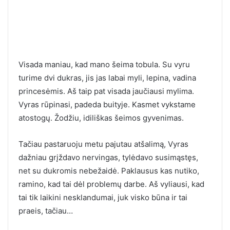
Visada maniau, kad mano šeima tobula. Su vyru
turime dvi dukras, jis jas labai myli, lepina, vadina
princesėmis. Aš taip pat visada jaučiausi mylima.
Vyras rūpinasi, padeda buityje. Kasmet vykstame
atostogų. Žodžiu, idiliškas šeimos gyvenimas.
Tačiau pastaruoju metu pajutau atšalimą, Vyras
dažniau grįždavo nervingas, tylėdavo susimąstęs,
net su dukromis nebežaidė. Paklausus kas nutiko,
ramino, kad tai dėl problemų darbe. Aš vyliausi, kad
tai tik laikini nesklandumai, juk visko būna ir tai
praeis, tačiau…