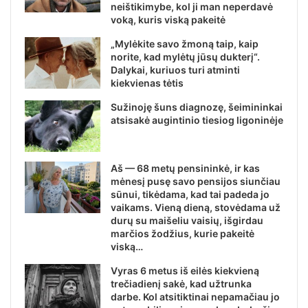
neištikimybe, kol ji man neperdavė
voką, kuris viską pakeitė
„Mylėkite savo žmoną taip, kaip
norite, kad mylėtų jūsų dukterį“.
Dalykai, kuriuos turi atminti
kiekvienas tėtis
Sužinoję šuns diagnozę, šeimininkai
atsisakė augintinio tiesiog ligoninėje
Aš — 68 metų pensininkė, ir kas
mėnesį pusę savo pensijos siunčiau
sūnui, tikėdama, kad tai padeda jo
vaikams. Vieną dieną, stovėdama už
durų su maišeliu vaisių, išgirdau
marčios žodžius, kurie pakeitė
viską…
Vyras 6 metus iš eilės kiekvieną
trečiadienį sakė, kad užtrunka
darbe. Kol atsitiktinai nepamačiau jo