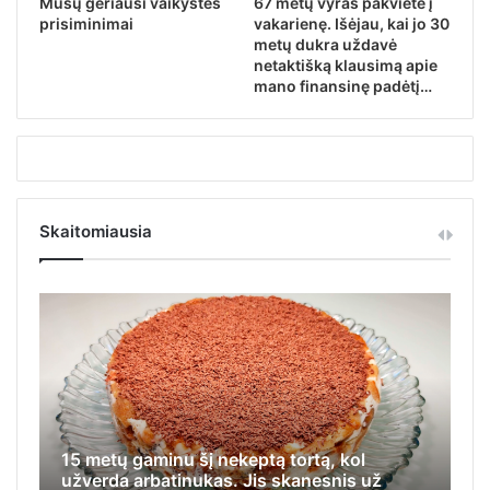
Mūsų geriausi vaikystės
67 metų vyras pakvietė į
prisiminimai
vakarienę. Išėjau, kai jo 30
metų dukra uždavė
netaktišką klausimą apie
mano finansinę padėtį…
Skaitomiausia
15 metų gaminu šį nekeptą tortą, kol
Iš
užverda arbatinukas. Jis skanesnis už
ap