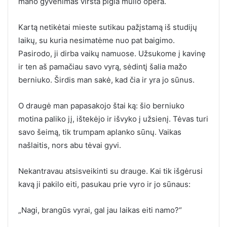
mano gyvenimas virsta pigia muilo opera.
Kartą netikėtai mieste sutikau pažįstamą iš studijų
laikų, su kuria nesimatėme nuo pat baigimo.
Pasirodo, ji dirba vaikų namuose. Užsukome į kavinę
ir ten aš pamačiau savo vyrą, sėdintį šalia mažo
berniuko. Širdis man sakė, kad čia ir yra jo sūnus.
O draugė man papasakojo štai ką: šio berniuko
motina paliko jį, ištekėjo ir išvyko į užsienį. Tėvas turi
savo šeimą, tik trumpam aplanko sūnų. Vaikas
našlaitis, nors abu tėvai gyvi.
Nekantravau atsisveikinti su drauge. Kai tik išgėrusi
kavą ji pakilo eiti, pasukau prie vyro ir jo sūnaus:
„Nagi, brangūs vyrai, gal jau laikas eiti namo?“