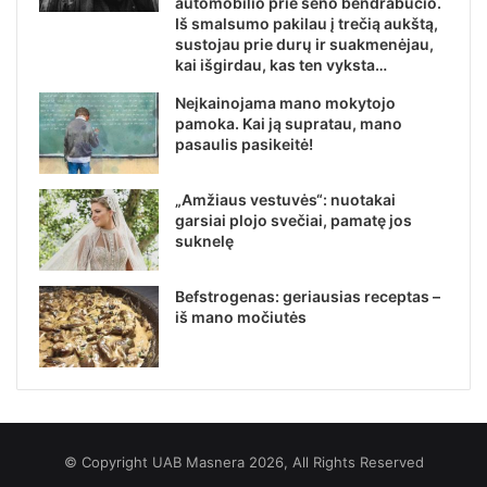
automobilio prie seno bendrabučio.
Iš smalsumo pakilau į trečią aukštą,
sustojau prie durų ir suakmenėjau,
kai išgirdau, kas ten vyksta…
Neįkainojama mano mokytojo
pamoka. Kai ją supratau, mano
pasaulis pasikeitė!
„Amžiaus vestuvės“: nuotakai
garsiai plojo svečiai, pamatę jos
suknelę
Befstrogenas: geriausias receptas –
iš mano močiutės
© Copyright UAB Masnera 2026, All Rights Reserved