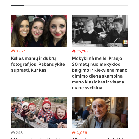
3,674
25,288
Kelios mamų ir dukrų
Mokyklinė meilė. Praėjo
fotografijos. Pabandykite
20 metų nuo mokyklos
suprasti, kur kas
baigimo ir kiekvieną mano
gimimo dieną skambina
mano klasiokas ir visada
mane sveikina
248
3,076