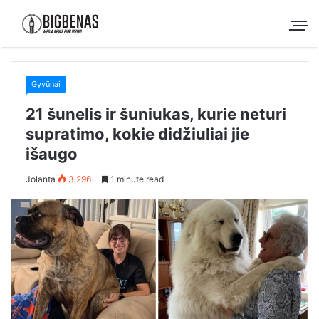
Gyvūnai
21 šunelis ir šuniukas, kurie neturi
supratimo, kokie didžiuliai jie
išaugo
Jolanta
3,296
1 minute read