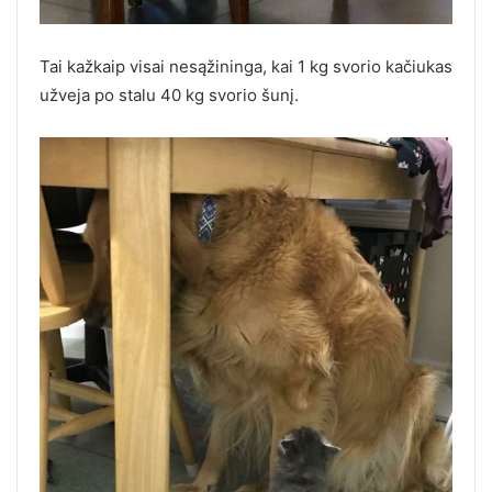
Tai kažkaip visai nesąžininga, kai 1 kg svorio kačiukas
užveja po stalu 40 kg svorio šunį.