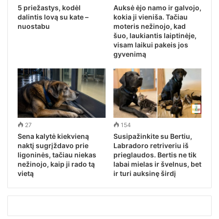
5 priežastys, kodėl
Auksė ėjo namo ir galvojo,
dalintis lovą su kate –
kokia ji vieniša. Tačiau
nuostabu
moteris nežinojo, kad
šuo, laukiantis laiptinėje,
visam laikui pakeis jos
gyvenimą
27
154
Sena kalytė kiekvieną
Susipažinkite su Bertiu,
naktį sugrįždavo prie
Labradoro retriveriu iš
ligoninės, tačiau niekas
prieglaudos. Bertis ne tik
nežinojo, kaip ji rado tą
labai mielas ir švelnus, bet
vietą
ir turi auksinę širdį