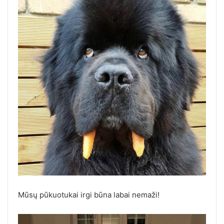
Mūsų pūkuotukai irgi būna labai nemaži!