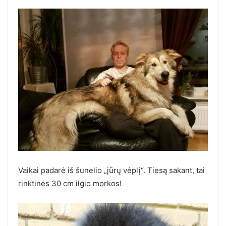
Vaikai padarė iš šunelio „jūrų vėplį“. Tiesą sakant, tai
rinktinės 30 cm ilgio morkos!