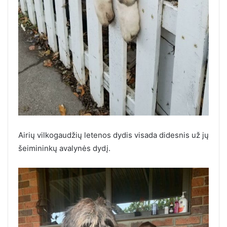
Airių vilkogaudžių letenos dydis visada didesnis už jų
šeimininkų avalynės dydį.