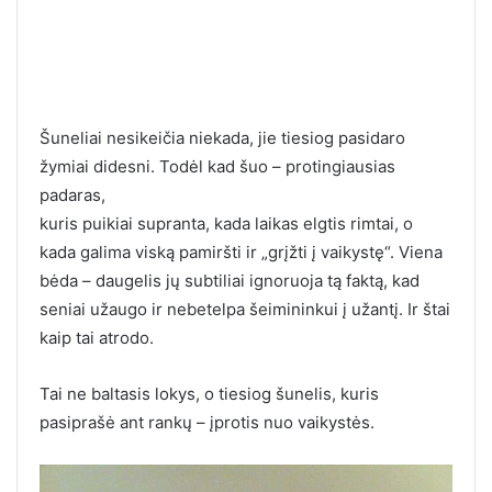
Šuneliai nesikeičia niekada, jie tiesiog pasidaro
žymiai didesni. Todėl kad šuo – protingiausias
padaras,
kuris puikiai supranta, kada laikas elgtis rimtai, o
kada galima viską pamiršti ir „grįžti į vaikystę“. Viena
bėda – daugelis jų subtiliai ignoruoja tą faktą, kad
seniai užaugo ir nebetelpa šeimininkui į užantį. Ir štai
kaip tai atrodo.
Tai ne baltasis lokys, o tiesiog šunelis, kuris
pasiprašė ant rankų – įprotis nuo vaikystės.