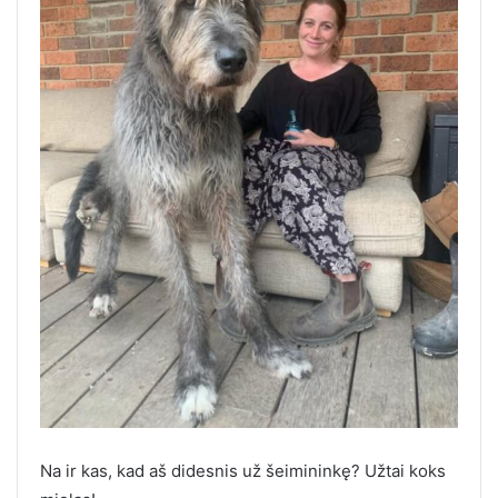
Na ir kas, kad aš didesnis už šeimininkę? Užtai koks