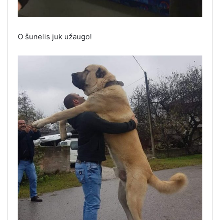
O šunelis juk užaugo!