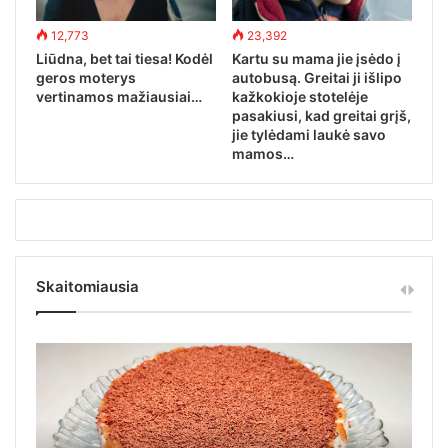
12,773
23,392
Liūdna, bet tai tiesa! Kodėl
Kartu su mama jie įsėdo į
geros moterys
autobusą. Greitai ji išlipo
vertinamos mažiausiai…
kažkokioje stotelėje
pasakiusi, kad greitai grįš,
jie tylėdami laukė savo
mamos…
Skaitomiausia