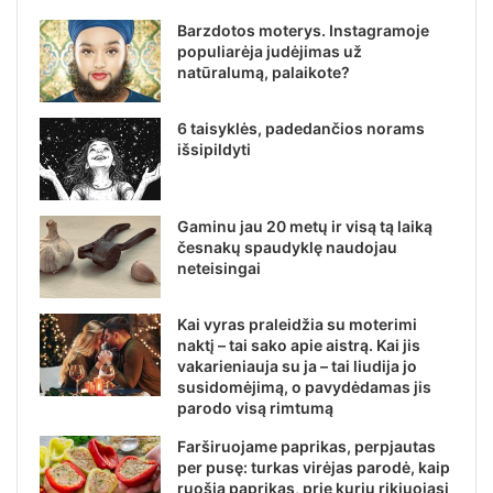
Barzdotos moterys. Instagramoje
populiarėja judėjimas už
natūralumą, palaikote?
6 taisyklės, padedančios norams
išsipildyti
Gaminu jau 20 metų ir visą tą laiką
česnakų spaudyklę naudojau
neteisingai
Kai vyras praleidžia su moterimi
naktį – tai sako apie aistrą. Kai jis
vakarieniauja su ja – tai liudija jo
susidomėjimą, o pavydėdamas jis
parodo visą rimtumą
Farširuojame paprikas, perpjautas
per pusę: turkas virėjas parodė, kaip
ruošia paprikas, prie kurių rikiuojasi