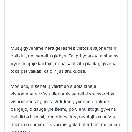
Mūsų gyvenime nėra geresnės vietos svajonėms ir
poilsiui, nei senelių glėbys. Tai prilygsta vitaminams.
Vyresniojoje kartoje, nepaisant žilų plaukų, gyvena
toks pat vaikas, kaip ir jūs anūkuose.
Močiučių ir senelių vaidmuo šiuolaikinėje
visuomenėje Mūsų dienomis seneliai yra svarbios
visuomenės figūros. Vidutinė gyvenimo trukmė
pailgėjo, o daugelyje šeimų po vienu stogu gyvena
bei dirba ir tėvai, ir motinos, ir vyresnioji karta. Vis
dažniau rūpinimasis vaikais gula būtent ant močiučių