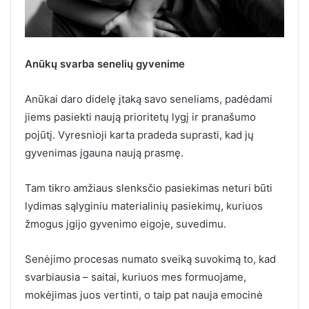
Anūkų svarba senelių gyvenime
Anūkai daro didelę įtaką savo seneliams, padėdami
jiems pasiekti naują prioritetų lygį ir pranašumo
pojūtį. Vyresnioji karta pradeda suprasti, kad jų
gyvenimas įgauna naują prasmę.
Tam tikro amžiaus slenksčio pasiekimas neturi būti
lydimas sąlyginiu materialinių pasiekimų, kuriuos
žmogus įgijo gyvenimo eigoje, suvedimu.
Senėjimo procesas numato sveiką suvokimą to, kad
svarbiausia – saitai, kuriuos mes formuojame,
mokėjimas juos vertinti, o taip pat nauja emocinė