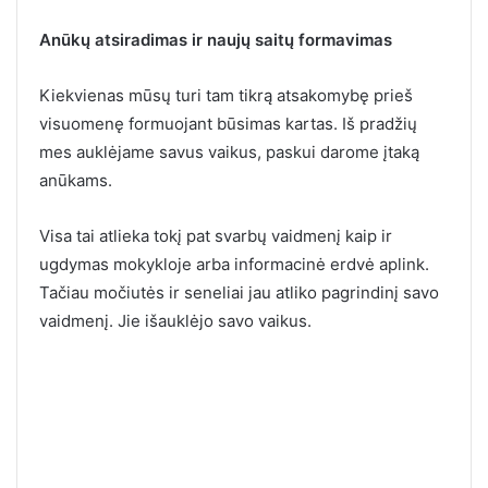
Anūkų atsiradimas ir naujų saitų formavimas
Kiekvienas mūsų turi tam tikrą atsakomybę prieš
visuomenę formuojant būsimas kartas. Iš pradžių
mes auklėjame savus vaikus, paskui darome įtaką
anūkams.
Visa tai atlieka tokį pat svarbų vaidmenį kaip ir
ugdymas mokykloje arba informacinė erdvė aplink.
Tačiau močiutės ir seneliai jau atliko pagrindinį savo
vaidmenį. Jie išauklėjo savo vaikus.