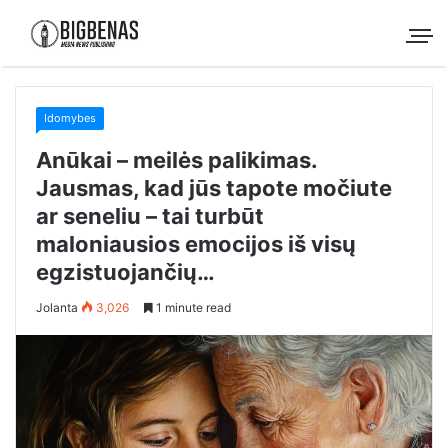
Idomybes
Anūkai – meilės palikimas.
Jausmas, kad jūs tapote močiute
ar seneliu – tai turbūt
maloniausios emocijos iš visų
egzistuojančių…
Jolanta
3,026
1 minute read