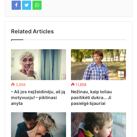
Related Articles
3,858
11,858
– Aš jos neįžeidinėju, aš ją
Nežinau, kaip toliau
motyvuoju! – piktinasi
pasitikėti dukra… Ji
anyta
pasielgė bjauriai