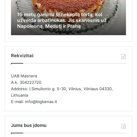
l
Iš jos visi tyčiodavosi, o ji, nemokėdama
 už
apsiginti, stengėsi įlįsti į tolimiausią
kamputį ir likti nepastebėta
Rekvizitai:
UAB Masnera
A.k. 304222720
Address: I.Simulionio g. 5-30, Vilnius, Vilniaus 04330,
Lithuania
E-mail: info@bigbenas.lt
Jums bus įdomu