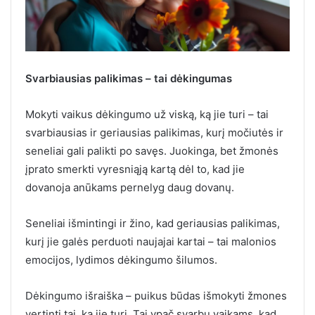
Svarbiausias palikimas – tai dėkingumas
Mokyti vaikus dėkingumo už viską, ką jie turi – tai
svarbiausias ir geriausias palikimas, kurį močiutės ir
seneliai gali palikti po savęs. Juokinga, bet žmonės
įprato smerkti vyresniąją kartą dėl to, kad jie
dovanoja anūkams pernelyg daug dovanų.
Seneliai išmintingi ir žino, kad geriausias palikimas,
kurį jie galės perduoti naujajai kartai – tai malonios
emocijos, lydimos dėkingumo šilumos.
Dėkingumo išraiška – puikus būdas išmokyti žmones
vertinti tai, ką jie turi. Tai ypač svarbu vaikams, kad