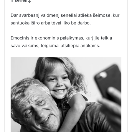
ir senelių.
Dar svarbesnį vaidmenį seneliai atlieka šeimose, kur
santuoka iširo arba tėvai liko be darbo.
Emocinis ir ekonominis palaikymas, kurį jie teikia
savo vaikams, teigiamai atsiliepia anūkams.