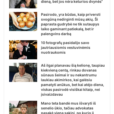
dieną, bet jos nėra keturios dvynės“
Pasirodo, yra būdas, kaip priversti
svogūną nedirginti mūsų akių. Ši
paprasta gudrybė ne tik sutaupys
laiko gaminant patiekalą, bet ir
palengvins darbą
10 fotografų pasidalijo savo
jautriausiomis vestuvinėmis
nuotraukomis
Aš ilgai planavau šią kelionę, taupiau
kiekvieną centą, rinkau dovanas
sūnaus šeimai ir su nekantrumu
laukiau akimirkos, kai galėsiu
pamatyti anūkus, bet kai atėjo diena,
viskas pasirodė visiškai kitaip, nei
įsivaizdavau
Mano teta bandė mus išvaryti iš
senelio ūkio, tačiau advokatas
pasakė vieną sakinį, po kurio ji