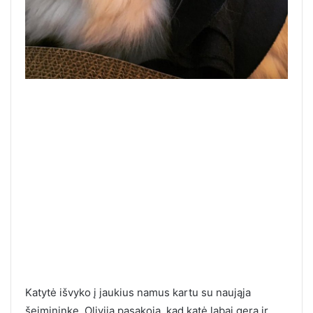
Katytė išvyko į jaukius namus kartu su naująja
šeimininke. Olivija pasakoja, kad katė labai gera ir