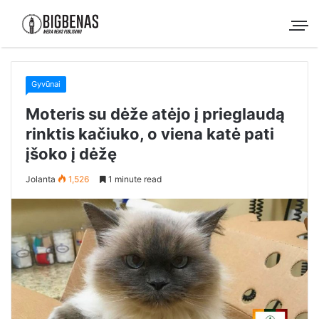
Gyvūnai
Moteris su dėže atėjo į prieglaudą
rinktis kačiuko, o viena katė pati
įšoko į dėžę
Jolanta
1,526
1 minute read