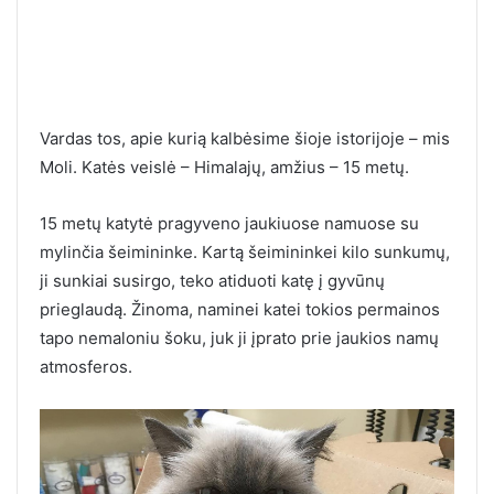
Vardas tos, apie kurią kalbėsime šioje istorijoje – mis
Moli. Katės veislė – Himalajų, amžius – 15 metų.
15 metų katytė pragyveno jaukiuose namuose su
mylinčia šeimininke. Kartą šeimininkei kilo sunkumų,
ji sunkiai susirgo, teko atiduoti katę į gyvūnų
prieglaudą. Žinoma, naminei katei tokios permainos
tapo nemaloniu šoku, juk ji įprato prie jaukios namų
atmosferos.