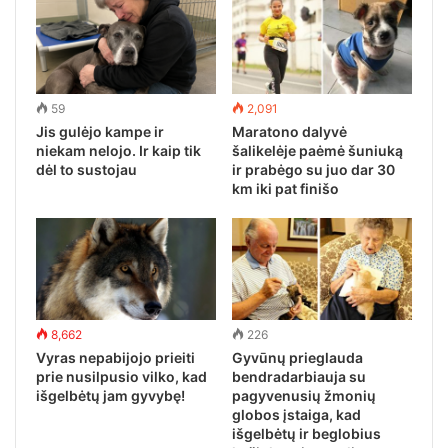
59
2,091
Jis gulėjo kampe ir
Maratono dalyvė
niekam nelojo. Ir kaip tik
šalikelėje paėmė šuniuką
dėl to sustojau
ir prabėgo su juo dar 30
km iki pat finišo
8,662
226
Vyras nepabijojo prieiti
Gyvūnų prieglauda
prie nusilpusio vilko, kad
bendradarbiauja su
išgelbėtų jam gyvybę!
pagyvenusių žmonių
globos įstaiga, kad
išgelbėtų ir beglobius