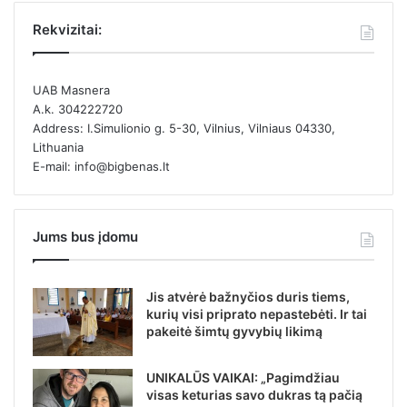
Rekvizitai:
UAB Masnera
A.k. 304222720
Address: I.Simulionio g. 5-30, Vilnius, Vilniaus 04330,
Lithuania
E-mail: info@bigbenas.lt
Jums bus įdomu
Jis atvėrė bažnyčios duris tiems,
kurių visi priprato nepastebėti. Ir tai
pakeitė šimtų gyvybių likimą
UNIKALŪS VAIKAI: „Pagimdžiau
visas keturias savo dukras tą pačią