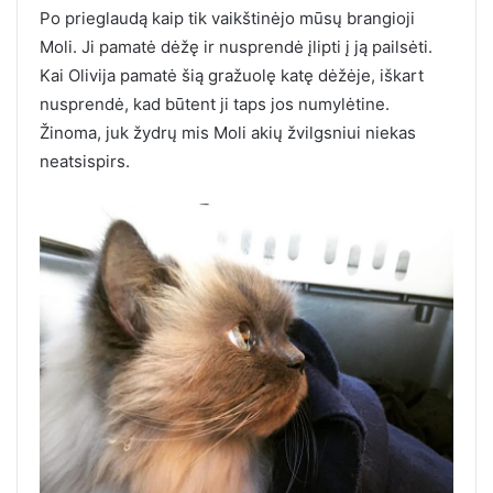
Po prieglaudą kaip tik vaikštinėjo mūsų brangioji
Moli. Ji pamatė dėžę ir nusprendė įlipti į ją pailsėti.
Kai Olivija pamatė šią gražuolę katę dėžėje, iškart
nusprendė, kad būtent ji taps jos numylėtine.
Žinoma, juk žydrų mis Moli akių žvilgsniui niekas
neatsispirs.