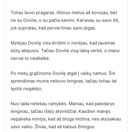
Toliau buvo pragaras. Ištinus metus aš kovojau, bet
ne su Dovile, o su pačia savimi. Kariavau su savo Aš,
juk supratau, kad pervertinau savo jėgas.
Mylėjau Dovilę visa širdimi ir norėjau, kad jausmas
būtų abipusis. Tačiau Dovilė visą laiką verkė, o mano
nervai to neatlaikė.
Po metų grąžinome Dovilę atgal į vaikų namus. Šis
sprendimas mums nebuvo lengvas, tačiau toliau tai
tęstis negalėjo.
Nuo tada netekau ramybės. Maniau, kad pasidarys
lengviau, tačiau išėjo atvirkščiai. Kasdien manęs
nepalieka mintys, kad aš bloga motina, nes atsisakiau
savo vaiko. Žinau, kad aš baisus žmogus.