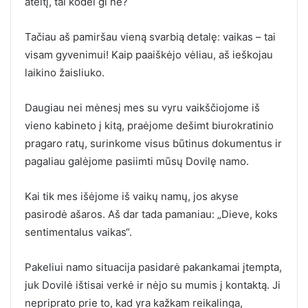
ateitį, tai kodėl gi ne?
Tačiau aš pamiršau vieną svarbią detalę: vaikas – tai
visam gyvenimui! Kaip paaiškėjo vėliau, aš ieškojau
laikino žaisliuko.
Daugiau nei mėnesį mes su vyru vaikščiojome iš
vieno kabineto į kitą, praėjome dešimt biurokratinio
pragaro ratų, surinkome visus būtinus dokumentus ir
pagaliau galėjome pasiimti mūsų Dovilę namo.
Kai tik mes išėjome iš vaikų namų, jos akyse
pasirodė ašaros. Aš dar tada pamaniau: „Dieve, koks
sentimentalus vaikas“.
Pakeliui namo situacija pasidarė pakankamai įtempta,
juk Dovilė ištisai verkė ir nėjo su mumis į kontaktą. Ji
nepriprato prie to, kad yra kažkam reikalinga,