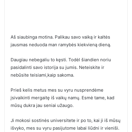
Aš siaubinga motina. Palikau savo vaiką ir kaltės
jausmas neduoda man ramybės kiekvieną dieną.
Daugiau nebegaliu to kęsti. Todėl šiandien noriu
pasidalinti savo istorija su jumis. Neteiskite ir
nebūsite teisiami,kaip sakoma.
Prieš kelis metus mes su vyru nusprendėme
įsivaikinti mergaitę iš vaikų namų. Esmė tame, kad
mūsų dukra jau seniai užaugo.
Ji mokosi sostinės universitete ir po to, kai ji iš mūsų
išvyko, mes su vyru pasijutome labai liūdni ir vieniši.