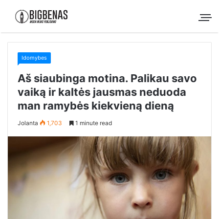
Idomybes
Aš siaubinga motina. Palikau savo
vaiką ir kaltės jausmas neduoda
man ramybės kiekvieną dieną
Jolanta
1,703
1 minute read