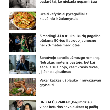
padarė tai, ko niekada nepamiršau
Greiti kefyriniai pyragaičiai su
kiaušiniu ir žalumynais
5 madingi J.Lo triukai, kurių pagalba
būdama 50-ies ji atrodo jaunesnė
nei 20-metės mergiotės
Senatvėje senelis užmezgė romaną.
Netrukus moteris pastojo, bet kai
senelis sužinojo, kas tikrasis tėvas,
jį ištiko sujautimas
Vakar kažkas užplaukė ir nuvažiavau
grybauti
UNIKALŪS VAIKAI: „Pagimdžiau
visas keturias savo dukras tą pačią