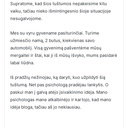
Supratome, kad šios tuštumos nepakeisime kitu
vaiku, tačiau nieko išmintingesnio šioje situacijoje
nesugalvojome.
Mes su vyru gyvename pasiturinčiai. Turime
užmiesčio namą, 2 butus, kiekvienas savo
automobilį. Visą gyvenimą pašventėme mūsų
mergaitei ir štai, kai ji iš mūsų išvyko, mums pasidarė
labai liūdna.
Iš pradžių nežinojau, ką daryti, kuo užpildyti šią
tuštumą. Net pas psichologą pradėjau lankytis. O
paskui man į galvą atėjo įsivaikinimo idėja. Mano
psichologas mane atkalbinėjo ir kartojo, kad mano
idėja bloga, tačiau aš jo neklausiau.