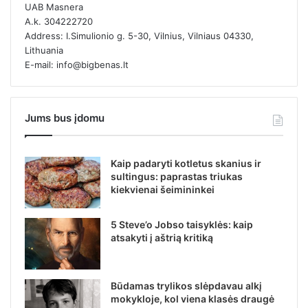
UAB Masnera
A.k. 304222720
Address: I.Simulionio g. 5-30, Vilnius, Vilniaus 04330,
Lithuania
E-mail: info@bigbenas.lt
Jums bus įdomu
Kaip padaryti kotletus skanius ir
sultingus: paprastas triukas
kiekvienai šeimininkei
5 Steve’o Jobso taisyklės: kaip
atsakyti į aštrią kritiką
Būdamas trylikos slėpdavau alkį
mokykloje, kol viena klasės draugė