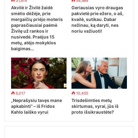
31,914
54,984
Akvilė ir Živilė žaidė
Geriausias vyro draugas
smėlio dėžėje, prie
pakvietė prie ežero, o aš,
mergaičių priėjo moteris
kvailė, sutikau. Dabar
paprasčiausiai paėmė
nežinau, ką daryti, nes
Živilę už rankos ir
noriu važiuoti!
nusivedė. Praėjus 15
metų, atėjo mokyklos
baigimas…
6,017
10,455
„Neprašysiu tavęs mane
Trisdešimties metų
apkabinti“ – iš Fridos
skirtumas, vyrai, jūs iš
Kahlo laiško vyrui
proto išsikraustėte?