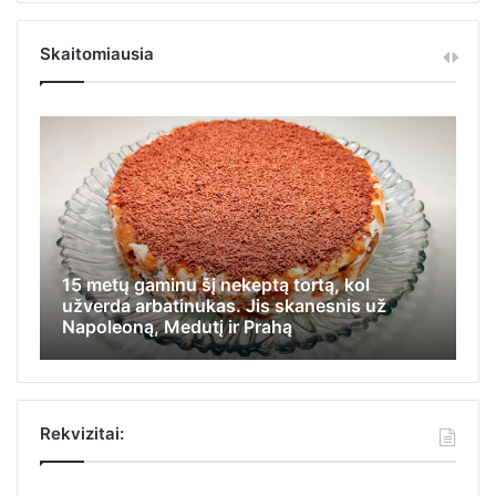
Skaitomiausia
15 metų gaminu šį nekeptą tortą, kol
Iš
užverda arbatinukas. Jis skanesnis už
ap
Napoleoną, Medutį ir Prahą
ka
Rekvizitai: