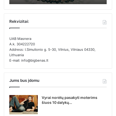
Rekvizitai:
UAB Masnera
A.k. 304222720
Address: I.Simulionio g. 5-30, Vilnius, Vilniaus 04330,
Lithuania
E-mail: info@bigbenas.lt
Jums bus įdomu
Vyrai norėtų pasakyti moterims
šiuos 10 dalykų…