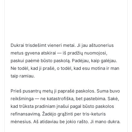
Dukrai trisdešimt vieneri metai. Ji jau aštuonerius
metus gyvena atskirai — iš pradžių nuomojosi,
paskui paėmė būsto paskolą. Padėjau, kaip galėjau.
Ne todėl, kad ji prašė, o todėl, kad esu motina ir man
taip ramiau.
Prieš pusantrų metų ji paprašė paskolos. Suma buvo
reikšminga — ne katastrofiška, bet pastebima. Sakė,
kad trūksta pradiniam įnašui pagal būsto paskolos
refinansavimą. Žadėjo grąžinti per tris-keturis
mėnesius. Aš atidaviau be jokio rašto. Ji mano dukra.