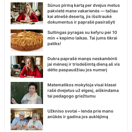
Sūnus pirmą kartą per dvejus metus
pakvietė mane vakarienės — tačiau
kai atnešė desertą, jis išsitraukė
dokumentus ir paprašė pasirašyti
Sultingas pyragas su kefyru per 10
min + kepimo laikas. Tai jums tikrai
patiks!
Dukra paprašė manęs neskambinti
jai mėnesį ir trisdešimtą dieną aš vis
dėlto paspaudžiau jos numerį
Matematikos mokytoja visai klasei
rašė dvejetus už elgesį, aiškindama
tai pedagogo griežtumu
Užkniso svotai – lenda prie mano
anūkės ir gadina jos auklėjimą