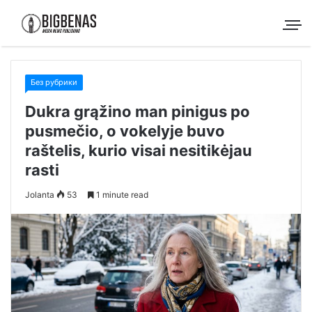
Без рубрики
Dukra grąžino man pinigus po
pusmečio, o vokelyje buvo
raštelis, kurio visai nesitikėjau
rasti
Jolanta
53
1 minute read