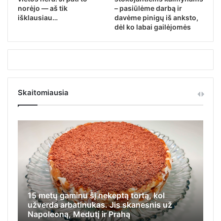
norėjo — aš tik
– pasiūlėme darbą ir
išklausiau…
davėme pinigų iš anksto,
dėl ko labai gailėjomės
Skaitomiausia
minu šį nekeptą tortą, kol
Iš jos visi tyčiodav
batinukas. Jis skanesnis už
apsiginti, stengėsi įl
 Medutį ir Prahą
kamputį ir likti nepa