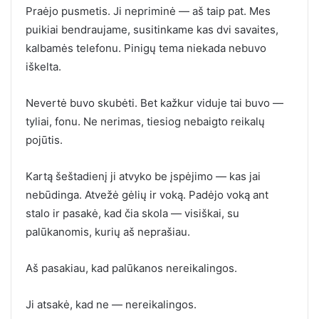
Praėjo pusmetis. Ji nepriminė — aš taip pat. Mes
puikiai bendraujame, susitinkame kas dvi savaites,
kalbamės telefonu. Pinigų tema niekada nebuvo
iškelta.
Nevertė buvo skubėti. Bet kažkur viduje tai buvo —
tyliai, fonu. Ne nerimas, tiesiog nebaigto reikalų
pojūtis.
Kartą šeštadienį ji atvyko be įspėjimo — kas jai
nebūdinga. Atvežė gėlių ir voką. Padėjo voką ant
stalo ir pasakė, kad čia skola — visiškai, su
palūkanomis, kurių aš neprašiau.
Aš pasakiau, kad palūkanos nereikalingos.
Ji atsakė, kad ne — nereikalingos.