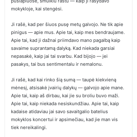
puslapiuose, smulkiu raštu — kaip ji rašydavo
mokykloje, kai stengėsi.
Ji rašė, kad per šiuos pusę metų galvojo. Ne tik apie
pinigus — apie mus. Apie tai, kaip mes bendraujame.
Apie tai, kad ji dažnai priimdavo mano pagalbą kaip
savaime suprantamą dalyką. Kad niekada garsiai
nepasakė, kaip jai tai svarbu. Kad bijojo — jei
pasakys, tai bus sentimentalu ir nemalonu.
Ji rašė, kad kai rinko šią sumą — taupė kiekvieną
mėnesį, atsisakė įvairių dalykų — galvojo apie mane.
Apie tai, kaip aš dirbau, kai jie su broliu buvo maži.
Apie tai, kaip niekada nesiskundžiau. Apie tai, kaip
kadaise atidaviau jai savo savaitgalio batelius
mokyklos koncertui ir apsimečiau, kad jie man vis
tiek nereikalingi.