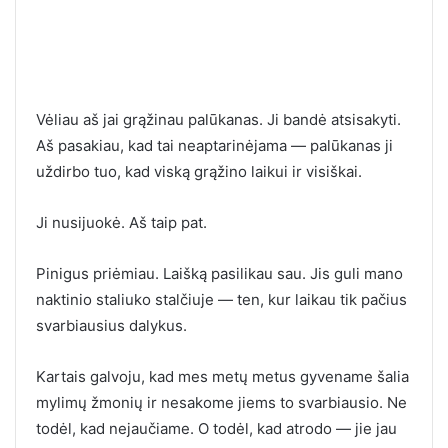
Vėliau aš jai grąžinau palūkanas. Ji bandė atsisakyti.
Aš pasakiau, kad tai neaptarinėjama — palūkanas ji
uždirbo tuo, kad viską grąžino laikui ir visiškai.
Ji nusijuokė. Aš taip pat.
Pinigus priėmiau. Laišką pasilikau sau. Jis guli mano
naktinio staliuko stalčiuje — ten, kur laikau tik pačius
svarbiausius dalykus.
Kartais galvoju, kad mes metų metus gyvename šalia
mylimų žmonių ir nesakome jiems to svarbiausio. Ne
todėl, kad nejaučiame. O todėl, kad atrodo — jie jau