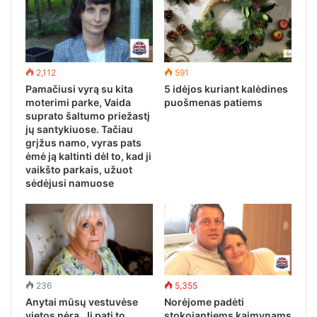
2,112
591
Pamačiusi vyrą su kita
5 idėjos kuriant kalėdines
moterimi parke, Vaida
puošmenas patiems
suprato šaltumo priežastį
jų santykiuose. Tačiau
grįžus namo, vyras pats
ėmė ją kaltinti dėl to, kad ji
vaikšto parkais, užuot
sėdėjusi namuose
236
5,355
Anytai mūsų vestuvėse
Norėjome padėti
vietos nėra. Ji pati to
stokojantiems kaimynams