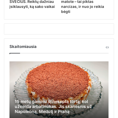
SVEČIUS. Reiktų dažniau
matote – tai piktas
įsiklausyti, ką sako vaikai
narcizas, ir nuo jo reikia
bėgti
Skaitomiausia
15 metų gaminu šį nekeptą tortą, kol
Iš
užverda arbatinukas. Jis skanesnis už
ap
Napoleoną, Medutį ir Prahą
ka