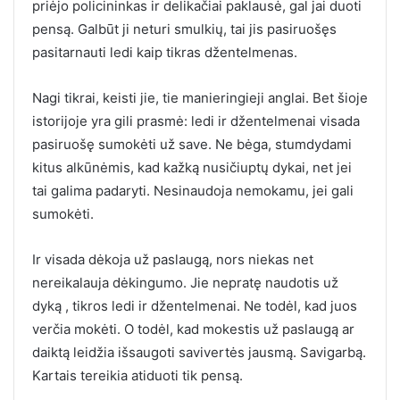
priėjo policininkas ir delikačiai paklausė, gal jai duoti
pensą. Galbūt ji neturi smulkių, tai jis pasiruošęs
pasitarnauti ledi kaip tikras džentelmenas.
Nagi tikrai, keisti jie, tie manieringieji anglai. Bet šioje
istorijoje yra gili prasmė: ledi ir džentelmenai visada
pasiruošę sumokėti už save. Ne bėga, stumdydami
kitus alkūnėmis, kad kažką nusičiuptų dykai, net jei
tai galima padaryti. Nesinaudoja nemokamu, jei gali
sumokėti.
Ir visada dėkoja už paslaugą, nors niekas net
nereikalauja dėkingumo. Jie nepratę naudotis už
dyką , tikros ledi ir džentelmenai. Ne todėl, kad juos
verčia mokėti. O todėl, kad mokestis už paslaugą ar
daiktą leidžia išsaugoti savivertės jausmą. Savigarbą.
Kartais tereikia atiduoti tik pensą.