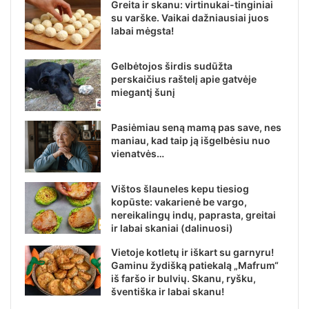
Greita ir skanu: virtinukai-tinginiai
su varške. Vaikai dažniausiai juos
labai mėgsta!
Gelbėtojos širdis sudūžta
perskaičius raštelį apie gatvėje
miegantį šunį
Pasiėmiau seną mamą pas save, nes
maniau, kad taip ją išgelbėsiu nuo
vienatvės…
Vištos šlauneles kepu tiesiog
kopūste: vakarienė be vargo,
nereikalingų indų, paprasta, greitai
ir labai skaniai (dalinuosi)
Vietoje kotletų ir iškart su garnyru!
Gaminu žydišką patiekalą „Mafrum“
iš faršo ir bulvių. Skanu, ryšku,
šventiška ir labai skanu!