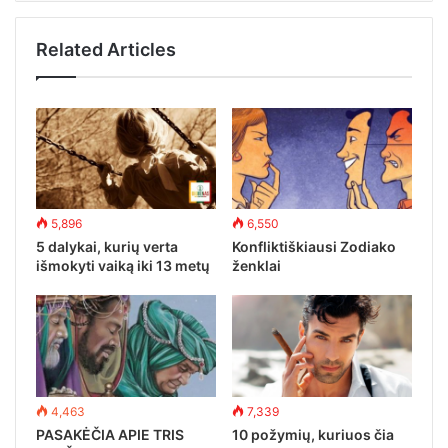
Related Articles
5,896
6,550
5 dalykai, kurių verta
Konfliktiškiausi Zodiako
išmokyti vaiką iki 13 metų
ženklai
4,463
7,339
PASAKĖČIA APIE TRIS
10 požymių, kuriuos čia