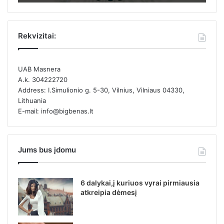
Rekvizitai:
UAB Masnera
A.k. 304222720
Address: I.Simulionio g. 5-30, Vilnius, Vilniaus 04330,
Lithuania
E-mail: info@bigbenas.lt
Jums bus įdomu
6 dalykai,į kuriuos vyrai pirmiausia
atkreipia dėmesį