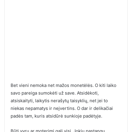
Bet vieni nemoka net mažos monetėlės. O kiti laiko
savo pareiga sumokėti už save. Atsidėkoti,
atsiskaityti, laikytis nerašytų taisyklių, net jei to
niekas nepamatys ir neįvertins. O dar ir delikačiai
padės tam, kuris atsidūrė sunkioje padėtyje.
Būti vyru ar moterimi gali visi. Jokių pastangų