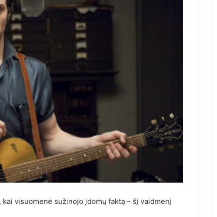
o, kai visuomenė sužinojo įdomų faktą – šį vaidmenį