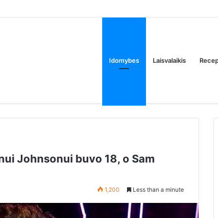
tik tam, kad atimtum iš manęs tėvų butą. Ar tai normalu?
Idomybes
Laisvalaikis
Recep
ronui Johnsonui buvo 18, o Sam
1,200
Less than a minute