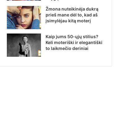
Žmona nuteikinėja dukrą
prieš mane dėl to, kad aš
įsimylėjau kitą moterį
Kaip jums 50-ųjų stilius?
Keli moteriški ir elegantiški
to laikmečio deriniai