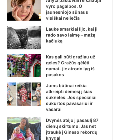
Anyta pastoviai reikalauja
vyro pagalbos. O
jaunesniojo sūnaus
visiškai neliečia
Lauke smarkiai lijo, kai ji
rado savo laimę – mažą
kačiuką
Kas gali būti gražiau už
gėles? Gražūs gėlėti
namai- jie atrodo lyg iš
pasakos
Jums būtinai reikia
atkreipti dėmesį į šias
sukneles. Jos specialiai
sukurtos pavasariui ir
vasarai
Dvynės atėjo į pasaulį 87
dienų skirtumu. Jas net
įtraukė į Gineso rekordų
knygą!