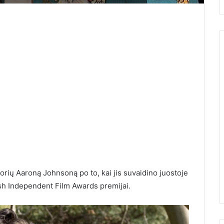
15 metų gaminu šį nekeptą
tortą, kol užverda
ad Žemės
arbatinukas. Jis skanesnis už
orių Aaroną Johnsoną po to, kai jis suvaidino juostoje
us
Napoleoną, Medutį ir Prahą
sh Independent Film Awards premijai.