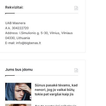
Rekvizitai:
UAB Masnera
A.k. 304222720
Address: I.Simulionio g. 5-30, Vilnius, Vilniaus
04330, Lithuania
E-mail: info@bigbenas.lt
Jums bus įdomu
Sūnus pasakė tėvams, kad
nenori, jog jo vaikai būtų
tokie pat vargšai kaip jis