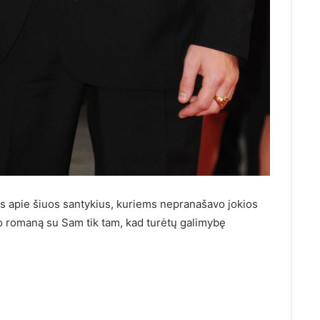
s apie šiuos santykius, kuriems nepranašavo jokios
uko romaną su Sam tik tam, kad turėtų galimybę