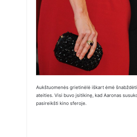
Aukštuomenės grietinėlė iškart ėmė šnabždėti
ateities. Visi buvo įsitikinę, kad Aaronas sus
pasireikšti kino sferoje.