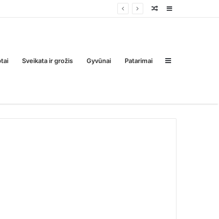
Random
Sidebar
Post
Sidebar
tai
Sveikata ir grožis
Gyvūnai
Patarimai