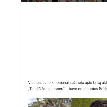
Ilgai susirašinėjau su
moterimi, o kai pagaliau
10 įrodymų, k
susitikome, labai nustebau
Viso pasaulio kinomanai sužinojo apie britų akt
greitai nebeb
„Tapti Džonu Lenonu“ ir buvo nominuotas Briti