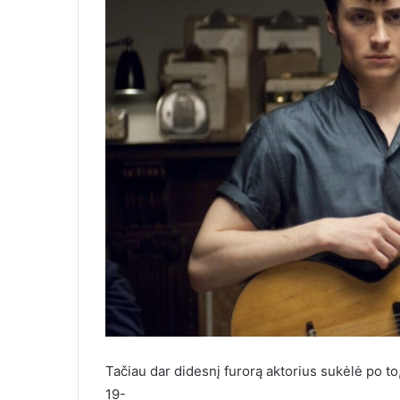
Tačiau dar didesnį furorą aktorius sukėlė po t
19-