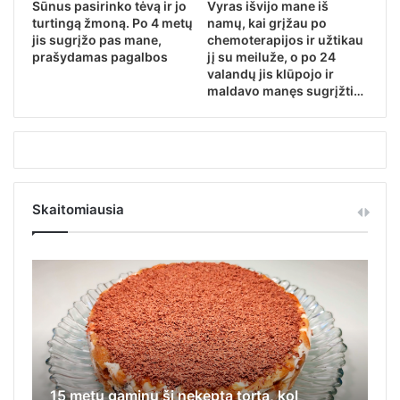
Sūnus pasirinko tėvą ir jo
Vyras išvijo mane iš
turtingą žmoną. Po 4 metų
namų, kai grįžau po
jis sugrįžo pas mane,
chemoterapijos ir užtikau
prašydamas pagalbos
jį su meiluže, o po 24
valandų jis klūpojo ir
maldavo manęs sugrįžti…
Skaitomiausia
15 metų gaminu šį nekeptą tortą, kol
Iš