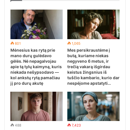
601
1,065
Mėnesius kas rytą prie
Mes persikraustėme į
mano durų gulėdavo
butą, kuriame niekas
gėlės. Nė nepagalvojau
negyveno 6 metus, ir
apie tą tylų kaimyną, kuris
trečią vakarą išgirdau
niekada nešypsodavo —
keistus žingsnius iš
kol ankstų rytą pamačiau
tuščio kambario, kurio dar
jį pro durų akutę
nespėjome apstatyti…
488
7,423