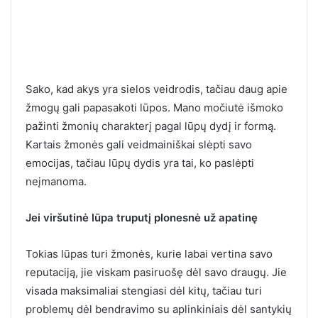
Sako, kad akys yra sielos veidrodis, tačiau daug apie
žmogų gali papasakoti lūpos. Mano močiutė išmoko
pažinti žmonių charakterį pagal lūpų dydį ir formą.
Kartais žmonės gali veidmainiškai slėpti savo
emocijas, tačiau lūpų dydis yra tai, ko paslėpti
neįmanoma.
Jei viršutinė lūpa truputį plonesnė už apatinę
Tokias lūpas turi žmonės, kurie labai vertina savo
reputaciją, jie viskam pasiruošę dėl savo draugų. Jie
visada maksimaliai stengiasi dėl kitų, tačiau turi
problemų dėl bendravimo su aplinkiniais dėl santykių