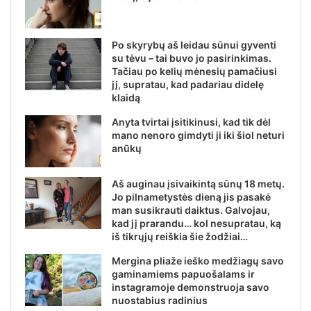
Po skyrybų aš leidau sūnui gyventi
su tėvu – tai buvo jo pasirinkimas.
Tačiau po kelių mėnesių pamačiusi
jį, supratau, kad padariau didelę
klaidą
Аnyta tvirtai įsitikinusi, kad tik dėl
mano nenoro gimdyti ji iki šiol neturi
anūkų
Aš auginau įsivaikintą sūnų 18 metų.
Jo pilnametystės dieną jis pasakė
man susikrauti daiktus. Galvojau,
kad jį prarandu… kol nesupratau, ką
iš tikrųjų reiškia šie žodžiai…
Mergina pliaže ieško medžiagų savo
gaminamiems papuošalams ir
instagramoje demonstruoja savo
nuostabius radinius