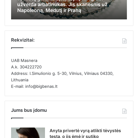
užverda arbatinukas. Jis skanesnis už
ap
Napoleoną, Medutį ir Prahą
ka
Rekvizitai:
UAB Masnera
A.k. 304222720
Address: I.Simulionio g. 5-30, Vilnius, Vilniaus 04330,
Lithuania
E-mail: info@bigbenas.lt
Jums bus įdomu
Anyta privertė vyrą atlikti tėvystės
testą, o jis ėmė ir sutiko