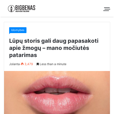
Idomybes
Lūpų storis gali daug papasakoti
apie žmogų – mano močiutės
patarimas
Jolanta
3,479
Less than a minute