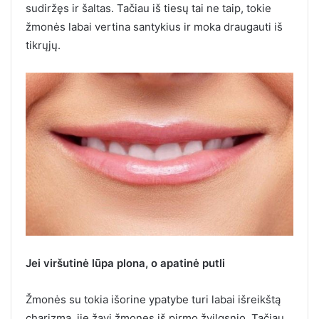
sudiržęs ir šaltas. Tačiau iš tiesų tai ne taip, tokie
žmonės labai vertina santykius ir moka draugauti iš
tikrųjų.
Jei viršutinė lūpa plona, o apatinė putli
Žmonės su tokia išorine ypatybe turi labai išreikštą
charizmą, jie žavi žmones iš pirmo žvilgsnio. Tačiau