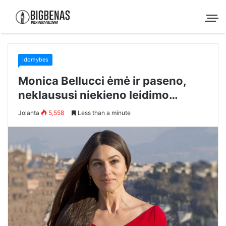
Idomybes
Monica Bellucci ėmė ir paseno,
neklaususi niekieno leidimo…
Jolanta
5,558
Less than a minute