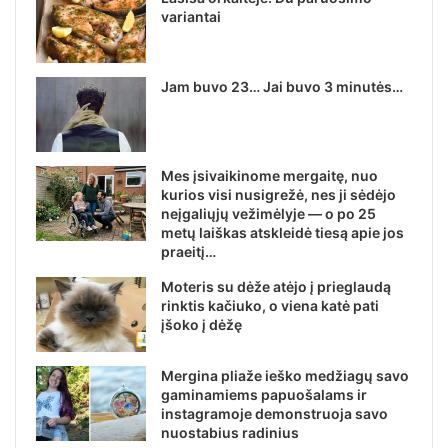
variantai
Jam buvo 23… Jai buvo 3 minutės…
Mes įsivaikinome mergaitę, nuo
kurios visi nusigrežė, nes ji sėdėjo
neįgaliųjų vežimėlyje — o po 25
metų laiškas atskleidė tiesą apie jos
praeitį…
Moteris su dėže atėjo į prieglaudą
rinktis kačiuko, o viena katė pati
įšoko į dėžę
Mergina pliaže ieško medžiagų savo
gaminamiems papuošalams ir
instagramoje demonstruoja savo
nuostabius radinius