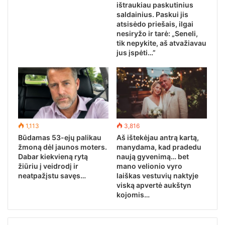
ištraukiau paskutinius
saldainius. Paskui jis
atsisėdo priešais, ilgai
nesiryžo ir tarė: „Seneli,
tik nepykite, aš atvažiavau
jus įspėti…”
1,113
3,816
Būdamas 53-ejų palikau
Aš ištekėjau antrą kartą,
žmoną dėl jaunos moters.
manydama, kad pradedu
Dabar kiekvieną rytą
naują gyvenimą… bet
žiūriu į veidrodį ir
mano velionio vyro
neatpažįstu savęs…
laiškas vestuvių naktyje
viską apvertė aukštyn
kojomis…