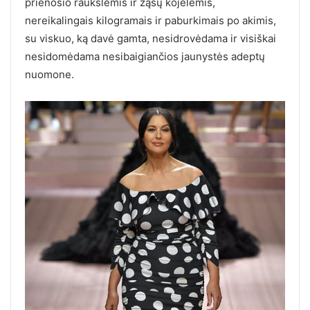
prienosio raukšlėmis ir žąsų kojelėmis,
nereikalingais kilogramais ir paburkimais po akimis,
su viskuo, ką davė gamta, nesidrovėdama ir visiškai
nesidomėdama nesibaigiančios jaunystės adeptų
nuomone.