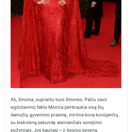
Aš, žinoma, suprantu tuos žmones. Pačiu savo
egzistavimo faktu Monica perbraukia visą šių
damučių gyvenimo prasmę, mirtina kova kovojančių
su kiekvieną sekundę ateinančiais senėjimo
požymiais. Jos kaunasi – ji tiesiog gyvena.