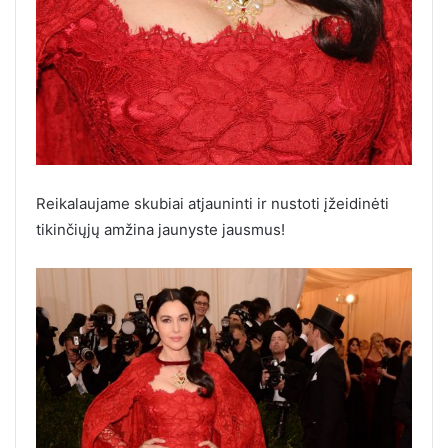
Reikalaujame skubiai atjauninti ir nustoti įžeidinėti
tikinčiųjų amžina jaunyste jausmus!