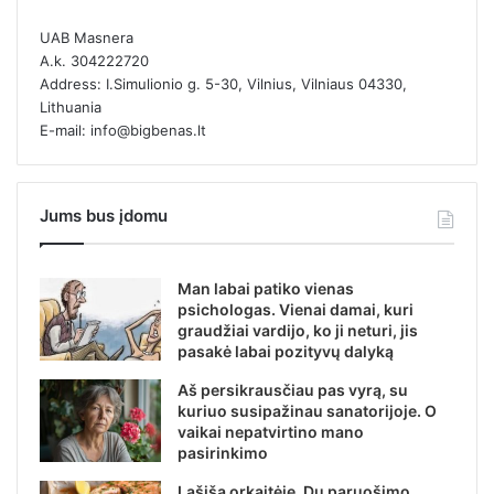
UAB Masnera
A.k. 304222720
Address: I.Simulionio g. 5-30, Vilnius, Vilniaus 04330,
Lithuania
E-mail: info@bigbenas.lt
Jums bus įdomu
Man labai patiko vienas
psichologas. Vienai damai, kuri
graudžiai vardijo, ko ji neturi, jis
pasakė labai pozityvų dalyką
Aš persikrausčiau pas vyrą, su
kuriuo susipažinau sanatorijoje. O
vaikai nepatvirtino mano
pasirinkimo
Lašiša orkaitėje. Du paruošimo