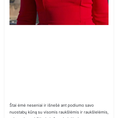
Štai ėmė neseniai ir išnešė ant podiumo savo
nuostabų kūną su visomis raukšlėmis ir raukšlelėmis,