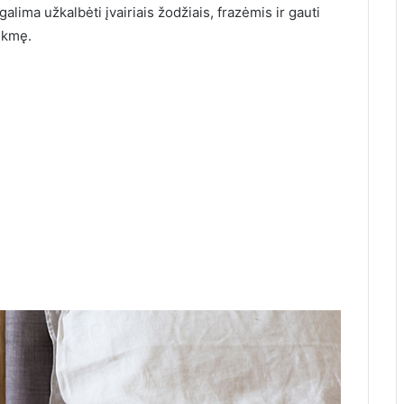
galima užkalbėti įvairiais žodžiais, frazėmis ir gauti
ėkmę.