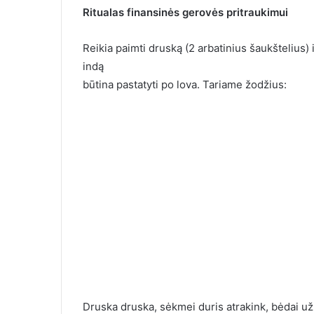
Ritualas finansinės gerovės pritraukimui
Reikia paimti druską (2 arbatinius šaukštelius) ir
indą
būtina pastatyti po lova. Tariame žodžius:
Druska druska, sėkmei duris atrakink, bėdai už