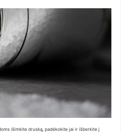
oms išimkite druską, padėkokite jai ir išberkite į