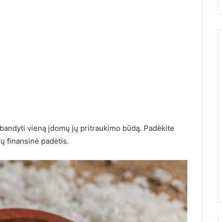
išbandyti vieną įdomų jų pritraukimo būdą. Padėkite
15 metų gaminu šį nekeptą
sų finansinė padėtis.
tortą, kol užverda
 kad Žemės
arbatinukas. Jis skanesnis u
ebus
Napoleoną, Medutį ir Prahą