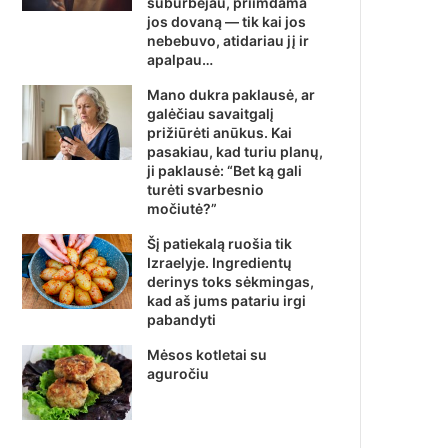
suburbėjau, priimdama
jos dovaną — tik kai jos
nebebuvo, atidariau jį ir
apalpau…
Mano dukra paklausė, ar
galėčiau savaitgalį
prižiūrėti anūkus. Kai
pasakiau, kad turiu planų,
ji paklausė: “Bet ką gali
turėti svarbesnio
močiutė?”
Šį patiekalą ruošia tik
Izraelyje. Ingredientų
derinys toks sėkmingas,
kad aš jums patariu irgi
pabandyti
Mėsos kotletai su
aguročiu