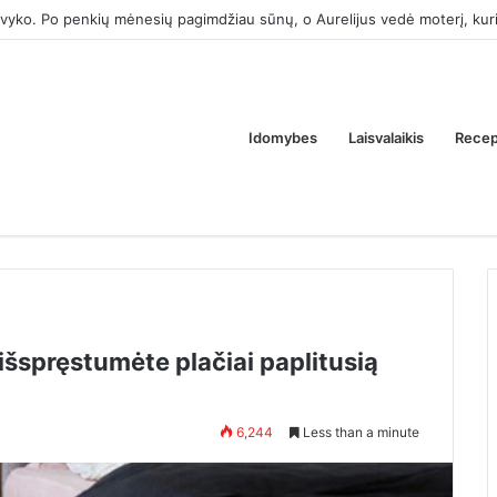
 tik tam, kad atimtum iš manęs tėvų butą. Ar tai normalu?
Idomybes
Laisvalaikis
Recep
išspręstumėte plačiai paplitusią
6,244
Less than a minute