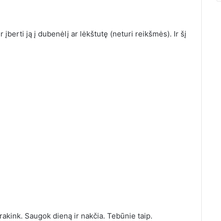
 įberti ją į dubenėlį ar lėkštutę (neturi reikšmės). Ir šį
rakink. Saugok dieną ir nakčia. Tebūnie taip.