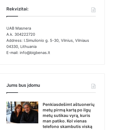
Rekvizitai:
UAB Masnera
A.k. 304222720
Address: I.Simulionio g. 5-30, Vilnius, Vilniaus
04330, Lithuania
E-mail: info@bigbenas.lt
Jums bus įdomu
Penkiasdešimt aštuonerių
metų pirmą kartą po ilgų
metų sutikau vyrą, kuris
man patiko. Kol vienas
telefono skambutis viską