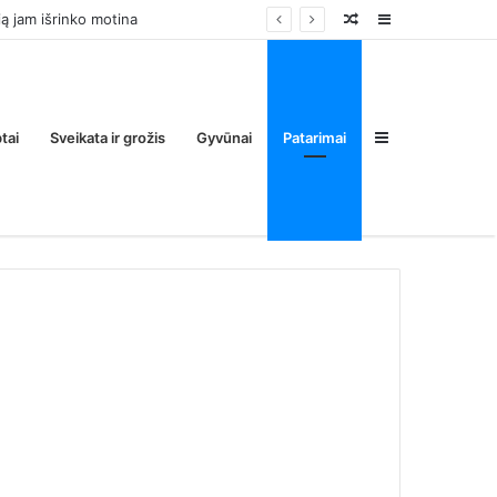
Random
Sidebar
Post
Sidebar
tai
Sveikata ir grožis
Gyvūnai
Patarimai