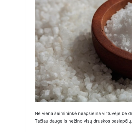
Nė viena šeimininkė neapsieina virtuvėje be d
Tačiau daugelis nežino visų druskos paslapčių