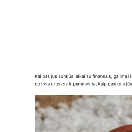
Kai pas jus sunkūs laikai su finansais, galima 
po lova druskos ir pamatysite, kaip pasikeis jū
Ilgai susirašinėjau su
moterimi, o kai pagaliau
10 įrodymų,
susitikome, labai nustebau
greitai neb