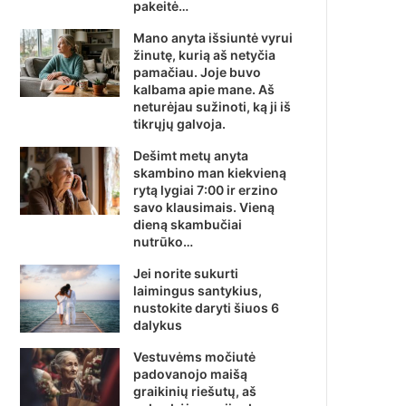
pakeitė…
Mano anyta išsiuntė vyrui
žinutę, kurią aš netyčia
pamačiau. Joje buvo
kalbama apie mane. Aš
neturėjau sužinoti, ką ji iš
tikrųjų galvoja.
Dešimt metų anyta
skambino man kiekvieną
rytą lygiai 7:00 ir erzino
savo klausimais. Vieną
dieną skambučiai
nutrūko…
Jei norite sukurti
laimingus santykius,
nustokite daryti šiuos 6
dalykus
Vestuvėms močiutė
padovanojo maišą
graikinių riešutų, aš