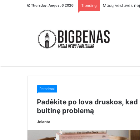
– Tu ją įsivaikinai
Thursday, August 6 2026
Trending
Patarimai
Padėkite po lova druskos, kad 
buitinę problemą
Jolanta