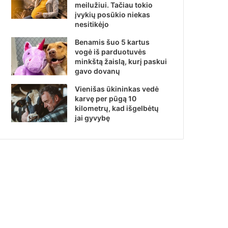
meilužiui. Tačiau tokio
įvykių posūkio niekas
nesitikėjo
Benamis šuo 5 kartus
vogė iš parduotuvės
minkštą žaislą, kurį paskui
gavo dovanų
Vienišas ūkininkas vedė
karvę per pūgą 10
kilometrų, kad išgelbėtų
jai gyvybę