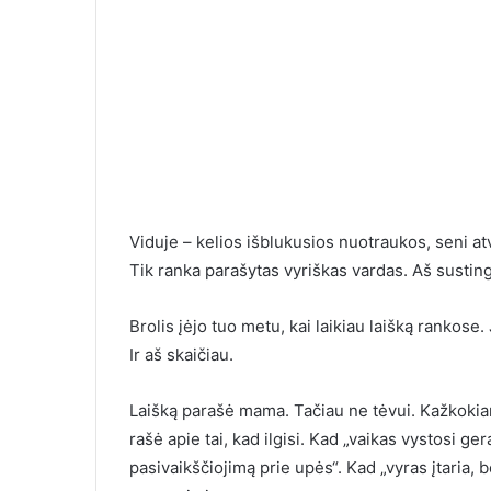
Viduje – kelios išblukusios nuotraukos, seni at
Tik ranka parašytas vyriškas vardas. Aš susti
Brolis įėjo tuo metu, kai laikiau laišką rankose.
Ir aš skaičiau.
Laišką parašė mama. Tačiau ne tėvui. Kažkokiam
rašė apie tai, kad ilgisi. Kad „vaikas vystosi g
pasivaikščiojimą prie upės“. Kad „vyras įtaria, 