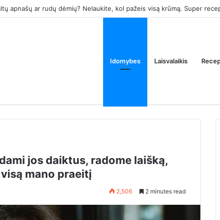
ko. Po penkių mėnesių pagimdžiau sūnų, o Aurelijus vedė moterį, kurią 
Idomybes
Laisvalaikis
Recep
dami jos daiktus, radome laišką,
visą mano praeitį
2,506
2 minutes read