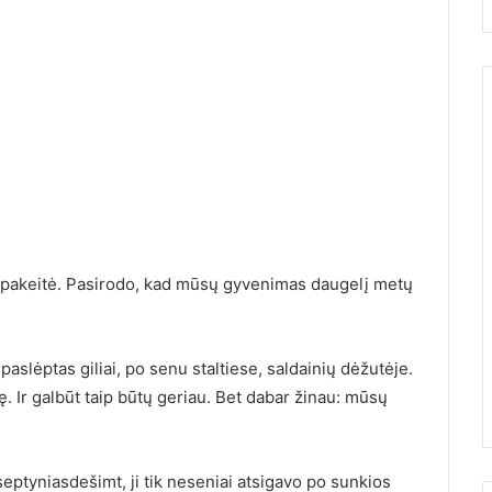
ą pakeitė. Pasirodo, kad mūsų gyvenimas daugelį metų
ėjau su
i pagaliau
10 įrodymų, kad Žemės
aslėptas giliai, po senu staltiese, saldainių dėžutėje.
bai nustebau
greitai nebebus
. Ir galbūt taip būtų geriau. Bet dabar žinau: mūsų
septyniasdešimt, ji tik neseniai atsigavo po sunkios