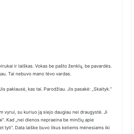
virukai ir laiškas. Vokas be pašto ženklų, be pavardės.
ngau. Tai nebuvo mano tėvo vardas.
 Jis paklausė, kas tai. Parodžiau. Jis pasakė: „Skaityk.“
 vyrui, su kuriuo ją siejo daugiau nei draugystė. Ji
erai“. Kad „nei dienos nepraeina be minčių apie
bet tyli“. Data laiške buvo likus keliems mėnesiams iki