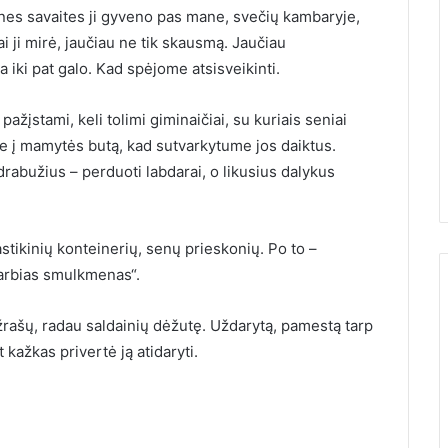
ines savaites ji gyveno pas mane, svečių kambaryje,
i ji mirė, jaučiau ne tik skausmą. Jaučiau
iki pat galo. Kad spėjome atsisveikinti.
ažįstami, keli tolimi giminaičiai, su kuriais seniai
e į mamytės butą, kad sutvarkytume jos daiktus.
rabužius – perduoti labdarai, o likusius dalykus
stikinių konteinerių, senų prieskonių. Po to –
arbias smulkmenas“.
 užrašų, radau saldainių dėžutę. Uždarytą, pamestą tarp
 kažkas privertė ją atidaryti.