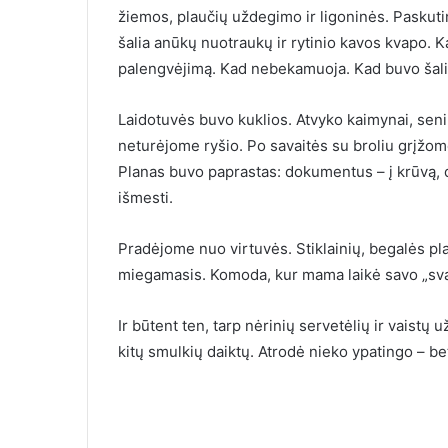
žiemos, plaučių uždegimo ir ligoninės. Paskut
šalia anūkų nuotraukų ir rytinio kavos kvapo. Ka
palengvėjimą. Kad nebekamuoja. Kad buvo šalia 
Laidotuvės buvo kuklios. Atvyko kaimynai, seni p
neturėjome ryšio. Po savaitės su broliu grįžom
Planas buvo paprastas: dokumentus – į krūvą, d
išmesti.
Pradėjome nuo virtuvės. Stiklainių, begalės pla
miegamasis. Komoda, kur mama laikė savo „sv
Ir būtent ten, tarp nėrinių servetėlių ir vaistų
kitų smulkių daiktų. Atrodė nieko ypatingo – bet