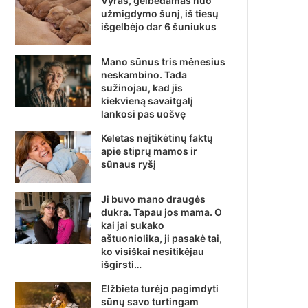
Vyras, gelbėdamas nuo
užmigdymo šunį, iš tiesų
išgelbėjo dar 6 šuniukus
Mano sūnus tris mėnesius
neskambino. Tada
sužinojau, kad jis
kiekvieną savaitgalį
lankosi pas uošvę
Keletas neįtikėtinų faktų
apie stiprų mamos ir
sūnaus ryšį
Ji buvo mano draugės
dukra. Tapau jos mama. O
kai jai sukako
aštuoniolika, ji pasakė tai,
ko visiškai nesitikėjau
išgirsti…
Elžbieta turėjo pagimdyti
sūnų savo turtingam