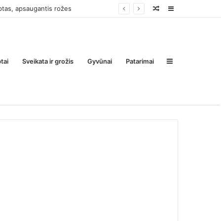
jam išrinko motina
Random
Sidebar
Post
Sidebar
tai
Sveikata ir grožis
Gyvūnai
Patarimai