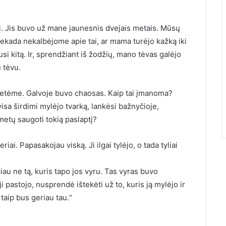
lį. Jis buvo už mane jaunesnis dvejais metais. Mūsų
iekada nekalbėjome apie tai, ar mama turėjo kažką iki
usi kitą. Ir, sprendžiant iš žodžių, mano tėvas galėjo
 tėvu.
 metėme. Galvoje buvo chaosas. Kaip tai įmanoma?
visa širdimi mylėjo tvarką, lankėsi bažnyčioje,
metų saugoti tokią paslaptį?
i. Papasakojau viską. Ji ilgai tylėjo, o tada tyliai
au ne tą, kuris tapo jos vyru. Tas vyras buvo
i pastojo, nusprendė ištekėti už to, kuris ją mylėjo ir
taip bus geriau tau.“