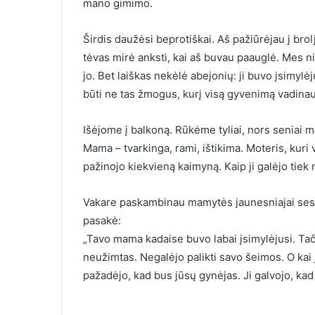
mano gimimo.
Širdis daužėsi beprotiškai. Aš pažiūrėjau į bro
tėvas mirė anksti, kai aš buvau paauglė. Mes n
jo. Bet laiškas nekėlė abejonių: ji buvo įsimylėj
būti ne tas žmogus, kurį visą gyvenimą vadinau
Išėjome į balkoną. Rūkėme tyliai, nors seniai
Mama – tvarkinga, rami, ištikima. Moteris, kuri 
pažinojo kiekvieną kaimyną. Kaip ji galėjo tiek 
Vakare paskambinau mamytės jaunesniajai seseria
pasakė:
„Tavo mama kadaise buvo labai įsimylėjusi. Tači
neužimtas. Negalėjo palikti savo šeimos. O kai j
pažadėjo, kad bus jūsų gynėjas. Ji galvojo, kad 