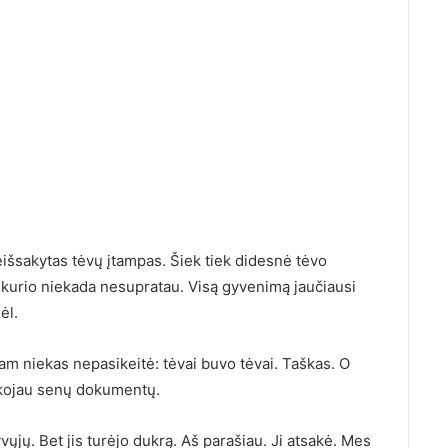
išsakytas tėvų įtampas. Šiek tiek didesnė tėvo
 kurio niekada nesupratau. Visą gyvenimą jaučiausi
ėl.
am niekas nepasikeitė: tėvai buvo tėvai. Taškas. O
eškojau senų dokumentų.
ųjų. Bet jis turėjo dukrą. Aš parašiau. Ji atsakė. Mes