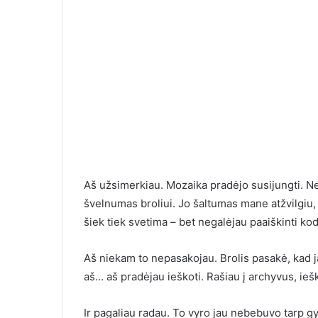
Aš užsimerkiau. Mozaika pradėjo susijungti. Ne
švelnumas broliui. Jo šaltumas mane atžvilgiu,
šiek tiek svetima – bet negalėjau paaiškinti kod
Aš niekam to nepasakojau. Brolis pasakė, kad j
aš… aš pradėjau ieškoti. Rašiau į archyvus, i
Ir pagaliau radau. To vyro jau nebebuvo tarp gyv