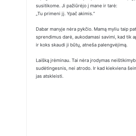
susitikome. Ji pažiūrėjo į mane ir tarė:
„Tu primeni jį. Ypač akimis.“
Dabar manyje nėra pykčio. Mamą myliu taip pat.
sprendimus darė, aukodamasi savimi, kad tik ap
ir koks skaudi ji būtų, atneša palengvėjimą.
Laišką įrėminau. Tai nėra įrodymas neištikimy
sudėtingesnis, nei atrodo. Ir kad kiekviena šei
jas atskleisti.