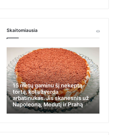
Skaitomiausia
15 metų gaminu šį nekeptą
Iš jos visi t
tortą, kol užverda
nemokėdama
arbatinukas. Jis skanesnis už
stengėsi įlį
Napoleoną, Medutį ir Prahą
kamputį ir 