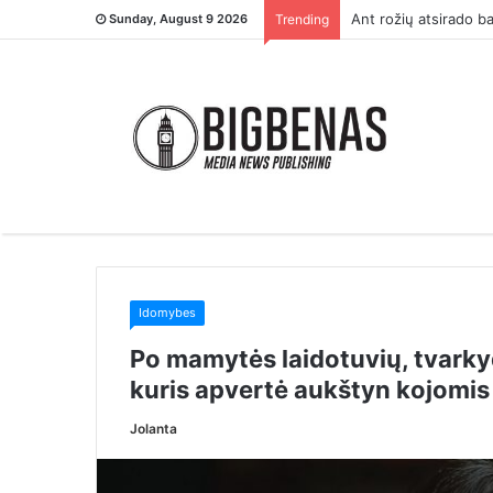
Mūsų vestuvės neįvy
Sunday, August 9 2026
Trending
Idomybes
Po mamytės laidotuvių, tvarky
kuris apvertė aukštyn kojomis 
Jolanta