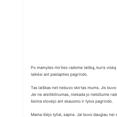
Po mamytės mirties radome laišką, kuris visk
laikėsi ant paslapties pagrindo.
Ilgai susirašin
moterimi, o ka
Tas laiškas net nebuvo skirtas mums. Jis buvo p
susitikome, la
Jei ne atsitiktinumas, niekada jo nebūtume radę
šeima stovėjo ant skausmo ir tylos pagrindo.
Mama išėjo tyliai, sapne. Jai buvo daugiau nei 