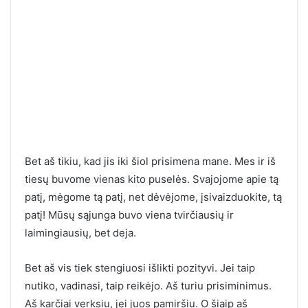
Bet aš tikiu, kad jis iki šiol prisimena mane. Mes ir iš
tiesų buvome vienas kito puselės. Svajojome apie tą
patį, mėgome tą patį, net dėvėjome, įsivaizduokite, tą
patį! Mūsų sąjunga buvo viena tvirčiausių ir
laimingiausių, bet deja.
Bet aš vis tiek stengiuosi išlikti pozityvi. Jei taip
nutiko, vadinasi, taip reikėjo. Aš turiu prisiminimus.
Aš karčiai verksiu, jei juos pamiršiu. O šiaip aš