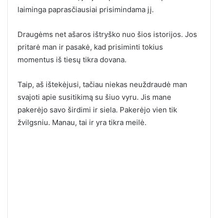
laiminga paprasčiausiai prisimindama jį.
Draugėms net ašaros ištryško nuo šios istorijos. Jos
pritarė man ir pasakė, kad prisiminti tokius
momentus iš tiesų tikra dovana.
Taip, aš ištekėjusi, tačiau niekas neuždraudė man
svajoti apie susitikimą su šiuo vyru. Jis mane
pakerėjo savo širdimi ir siela. Pakerėjo vien tik
žvilgsniu. Manau, tai ir yra tikra meilė.