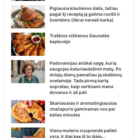
Pigiausia kiaulienos dalis, tačiau
pagal šį receptą ją galima ruošti ir
šventėms (tikrai nereali karka)
Traškios vištienos šlaunelės
keptuvėje
Padovanojau anūkei sagę, kurią
saugojau keturiasdešimt metų. Po
dviejų dienų pamačiau ją skelbimų
svetainėje. Tada pirmą kartą
supratau, kaip vertinami mano
dovanos ir aš pati
Skaniausias ir aromatingiausias
chačapuris gaminamas vos per
kelias minutes
Viena moteris nusprendė palikti
vyrą. Ir štai kas iš to išėjo…