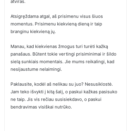
atviras.
Atsigręždama atgal, aš prisimenu visus šiuos
momentus. Prisimenu kiekvieną dieną ir taip
branginu kiekvieną jų.
Manau, kad kiekvienas žmogus turi turėti kažką
panašaus. Būtent tokie vertingi prisiminimai ir šildo
sielą sunkiais momentais. Jie mums reikalingi, kad
nesijaustume nelaimingi.
Paklausite, kodėl aš nelikau su juo? Nesusiklostė.
Jam teko išvykti į kitą šalį, o paskui kažkas pasisuko
ne taip. Jis vis rečiau susisiekdavo, o paskui
bendravimas visiškai nutrūko.