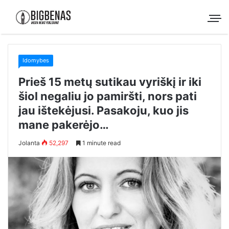
Idomybes
Prieš 15 metų sutikau vyriškį ir iki
šiol negaliu jo pamiršti, nors pati
jau ištekėjusi. Pasakoju, kuo jis
mane pakerėjo…
Jolanta
52,297
1 minute read