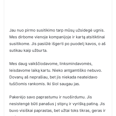
Jau nuo pirmo susitikimo tarp mūsų užsidegė ugnis.
Mes dirbome vienoje kompanijoje ir kartą atsitiktinai
susitikome. Jis pasiūlė išgerti po puodelį kavos, o aš
sutikau kaip užburta.
Mes daug vaikščiodavome, linksmindavomės,
leisdavome laiką kartu. Nieko antgamtiško nebuvo.
Dovanų aš neprašiau, bet jis niekada neateidavo
tuščiomis rankomis. Iki šiol saugau jas.
Pakerėjo savo paprastumu ir nuoširdumu. Jis
nesistengė būti panašus į stiprų ir vyrišką patiną. Jis
buvo visiškai paprastas, bet užtai toks tikras, geras ir