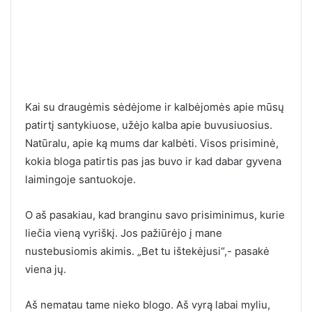
Kai su draugėmis sėdėjome ir kalbėjomės apie mūsų
patirtį santykiuose, užėjo kalba apie buvusiuosius.
Natūralu, apie ką mums dar kalbėti. Visos prisiminė,
kokia bloga patirtis pas jas buvo ir kad dabar gyvena
laimingoje santuokoje.
O aš pasakiau, kad branginu savo prisiminimus, kurie
liečia vieną vyriškį. Jos pažiūrėjo į mane
nustebusiomis akimis. „Bet tu ištekėjusi“,- pasakė
viena jų.
Aš nematau tame nieko blogo. Aš vyrą labai myliu,