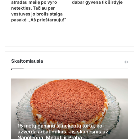
atradau meilę po vyro
dabar gyvena tik širdyje
netekties. Tačiau per
vestuves jo brolis staiga
pasakė: „Aš prieštarauju!“
Skaitomiausia
15 metų gaminu šį nekeptą tortą, kol
Iš
užverda arbatinukas. Jis skanesnis už
ap
Napoleoną, Medutį ir Prahą
ka