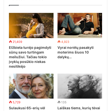
21,409
4,923
Elžbieta turėjo pagimdyti
Vyrai norėtų pasakyti
sūnų savo turtingam
moterims šiuos 10
meilužiui. Tačiau tokio
dalykų…
įvykių posūkio niekas
nesitikėjo
5,729
135
Sulaukusi 65-erių vėl
Laiškas tiems, kurių tėvai