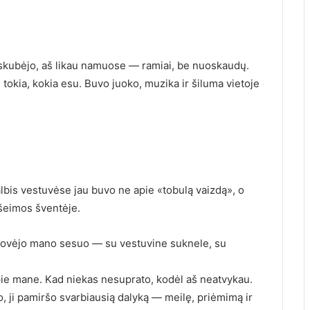
r skubėjo, aš likau namuose — ramiai, be nuoskaudų.
tokia, kokia esu. Buvo juoko, muzika ir šiluma vietoje
bis vestuvėse jau buvo ne apie «tobulą vaizdą», o
 šeimos šventėje.
 stovėjo mano sesuo — su vestuvine suknele, su
apie mane. Kad niekas nesuprato, kodėl aš neatvykau.
io, ji pamiršo svarbiausią dalyką — meilę, priėmimą ir