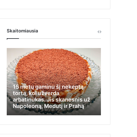
Skaitomiausia
15 metų gaminu šį nekeptą
Iš jos visi t
tortą, kol užverda
nemokėdama
arbatinukas. Jis skanesnis už
stengėsi įlį
Napoleoną, Medutį ir Prahą
kamputį ir 