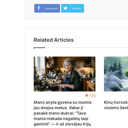
Facebook
Twitter
Related Articles
735
Mano anyta gyvena su mumis
Kinų horos
jau dvejus metus. Vakar ji
visiems žen
pasakė mano dukrai: “Tavo
mama niekada negalėtų taip
gaminti” — ir aš stovėjau trijų