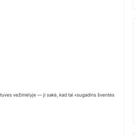
ėjau su
tuves vežimėlyje — ji sakė, kad tai «sugadins šventės
i pagaliau
10 įrodymų, kad Žemės
bai nustebau
greitai nebebus