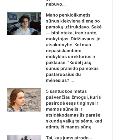
nebuvo…
Mano penkiolikmetis
sūnus kiekvieną dieną po
pamokų užtrukdavo. Sakė
— biblioteka, treniruotė,
mokytojas. Didžiavausi jo
atsakomybe. Kol man
nepasiskambino
mokyklos direktorius ir
paklausė: “Kodėl jūsų
sūnus praleido pamokas
pastaruosius du
mėnesius? …
5 santuokos metus
pašvenčiau žmogui, kuris
pasirodė esąs tinginys ir
mamos sūnelis ir
atsidėkodamas jis parašė
skundą vaikų teisėms, kad
atimtų iš manęs sūnų
Tai, kas jums atrodo –