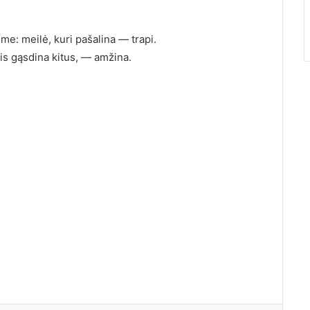
e: meilė, kuri pašalina — trapi.
tais gąsdina kitus, — amžina.