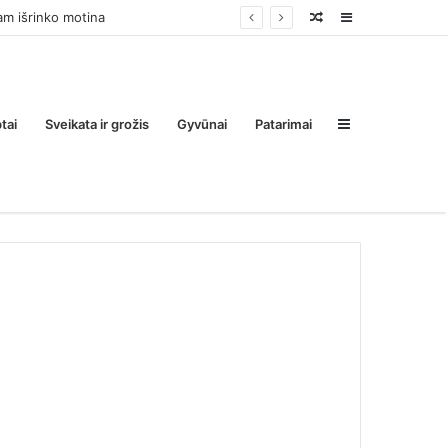
Random
Sidebar
Post
Sidebar
tai
Sveikata ir grožis
Gyvūnai
Patarimai