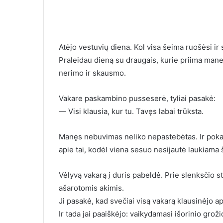
Atėjo vestuvių diena. Kol visa šeima ruošėsi i
Praleidau dieną su draugais, kurie priima mane 
nerimo ir skausmo.
Vakare paskambino pusseserė, tyliai pasakė:
— Visi klausia, kur tu. Tavęs labai trūksta.
Manęs nebuvimas neliko nepastebėtas. Ir pokal
apie tai, kodėl viena sesuo nesijautė laukiama
Vėlyvą vakarą į duris pabeldė. Prie slenksčio
ašarotomis akimis.
Ji pasakė, kad svečiai visą vakarą klausinėjo 
Ir tada jai paaiškėjo: vaikydamasi išorinio grož