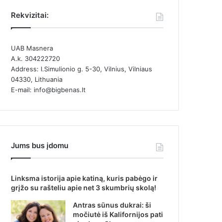
Rekvizitai:
UAB Masnera
A.k. 304222720
Address: I.Simulionio g. 5-30, Vilnius, Vilniaus
04330, Lithuania
E-mail: info@bigbenas.lt
Jums bus įdomu
Linksma istorija apie katiną, kuris pabėgo ir
grįžo su rašteliu apie net 3 skumbrių skolą!
Antras sūnus dukrai: ši
močiutė iš Kalifornijos pati