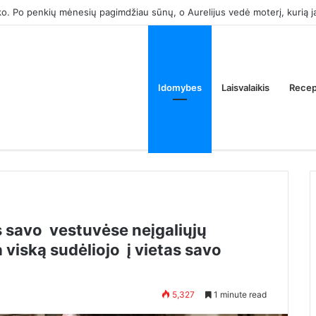
k tam, kad atimtum iš manęs tėvų butą. Ar tai normalu?
Idomybes
Laisvalaikis
Recep
 savo vestuvėse neįgaliųjų
 viską sudėliojo į vietas savo
5,327
1 minute read