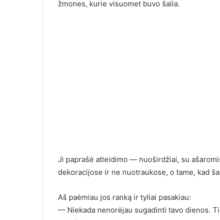
žmones, kurie visuomet buvo šalia.
Ji paprašė atleidimo — nuoširdžiai, su ašaromis
dekoracijose ir ne nuotraukose, o tame, kad šali
Aš paėmiau jos ranką ir tyliai pasakiau:
— Niekada nenorėjau sugadinti tavo dienos. Ti