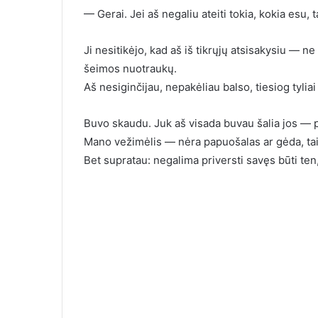
— Gerai. Jei aš negaliu ateiti tokia, kokia esu, 
Ji nesitikėjo, kad aš iš tikrųjų atsisakysiu — n
šeimos nuotraukų.
Aš nesiginčijau, nepakėliau balso, tiesiog tyliai
Buvo skaudu. Juk aš visada buvau šalia jos — p
Mano vežimėlis — nėra papuošalas ar gėda, tai
Bet supratau: negalima priversti savęs būti ten,