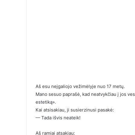
Aš esu neįgaliojo vežimėlyje nuo 17 metų.
Ilgai susirašin
Mano sesuo paprašė, kad neatvykčiau į jos ves
moterimi, o ka
estetiką».
susitikome, la
Kai atsisakiau, ji susierzinusi pasakė:
— Tada išvis neateik!
Aš ramiai atsakiau: