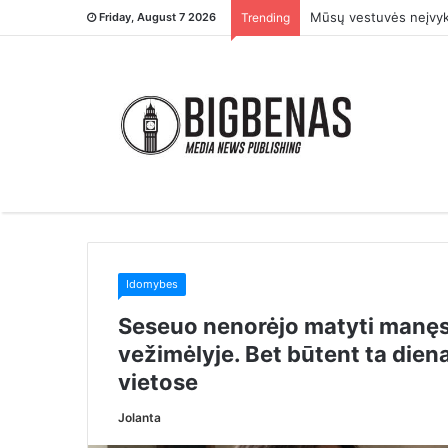
– Tu ją įsivaikinai ti
Friday, August 7 2026
Trending
Idomybes
Seseuo nenorėjo matyti manęs
vežimėlyje. Bet būtent ta diena
vietose
Jolanta