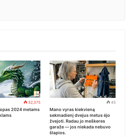
32,375
45
kopas 2024 metams
Mano vyras kiekvieną
klams
sekmadienį dvejus metus ėjo
žvejoti. Radau jo meškeres
garaže — jos niekada nebuvo
šlapios.