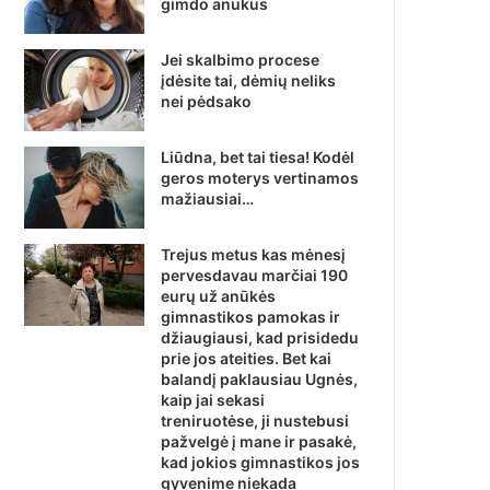
gimdo anūkus
Jei skalbimo procese
įdėsite tai, dėmių neliks
nei pėdsako
Liūdna, bet tai tiesa! Kodėl
geros moterys vertinamos
mažiausiai…
Trejus metus kas mėnesį
pervesdavau marčiai 190
eurų už anūkės
gimnastikos pamokas ir
džiaugiausi, kad prisidedu
prie jos ateities. Bet kai
balandį paklausiau Ugnės,
kaip jai sekasi
treniruotėse, ji nustebusi
pažvelgė į mane ir pasakė,
kad jokios gimnastikos jos
gyvenime niekada