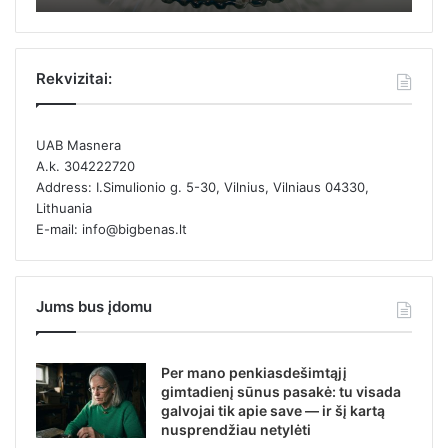
Rekvizitai:
UAB Masnera
A.k. 304222720
Address: I.Simulionio g. 5-30, Vilnius, Vilniaus 04330,
Lithuania
E-mail: info@bigbenas.lt
Jums bus įdomu
Per mano penkiasdešimtąjį
gimtadienį sūnus pasakė: tu visada
galvojai tik apie save — ir šį kartą
nusprendžiau netylėti