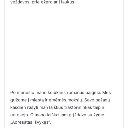
veždavosi prie ežero ar į laukus.
Po mėnesio mano kolūkinis romanas baigėsi. Mes
grįžome į miestą ir ėmėmės mokslų. Savo pažadų
kasdien rašyti man laiškus traktorininkas taip ir
netesėjo. O mano laiškai jam grįždavo su žyme
„Adresatas išvykęs“.