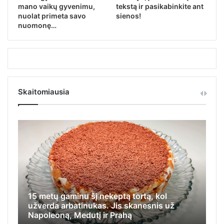
mano vaikų gyvenimu,
tekstą ir pasikabinkite ant
nuolat primeta savo
sienos!
nuomonę…
Skaitomiausia
15 metų gaminu šį nekeptą tortą, kol
Iš
užverda arbatinukas. Jis skanesnis už
ap
Napoleoną, Medutį ir Prahą
ka