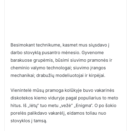
Besimokant technikume, kasmet mus siųsdavo į
darbo stovyklą pusantro mėnesio. Gyvenome
barakuose grupėmis, būsimi siuvimo pramonės ir
cheminio valymo technologai; siuvimo įrangos
mechanikai; drabužių modeliuotojai ir kirpėjai.
Vienintelė mūsų pramoga kolūkyje buvo vakarinės
diskotekos kiemo viduryje pagal populiarius to meto
hitus. Iš „lėtų“ tuo metu „vežė“ „Enigma“. O po šokio
porelės palikdavo vakarėlį, eidamos toliau nuo
stovyklos į tamsą.