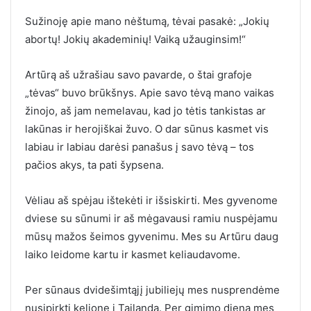
Sužinoję apie mano nėštumą, tėvai pasakė: „Jokių
abortų! Jokių akademinių! Vaiką užauginsim!“
Artūrą aš užrašiau savo pavarde, o štai grafoje
„tėvas“ buvo brūkšnys. Apie savo tėvą mano vaikas
žinojo, aš jam nemelavau, kad jo tėtis tankistas ar
lakūnas ir herojiškai žuvo. O dar sūnus kasmet vis
labiau ir labiau darėsi panašus į savo tėvą – tos
pačios akys, ta pati šypsena.
Vėliau aš spėjau ištekėti ir išsiskirti. Mes gyvenome
dviese su sūnumi ir aš mėgavausi ramiu nuspėjamu
mūsų mažos šeimos gyvenimu. Mes su Artūru daug
laiko leidome kartu ir kasmet keliaudavome.
Per sūnaus dvidešimtąjį jubiliejų mes nusprendėme
nusipirkti kelionę į Tailandą. Per gimimo dieną mes