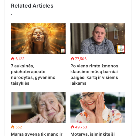
Related Articles
6,122
77,506
7 auksinės,
Po vieno rimto žmonos
psichoterapeuto
klausimo mūsų barniai
nurodytos, gyvenimo
baigėsi kartą ir visiems
taisyklės
laikams
552
49,753
Mama gyvena tik mano ir
Moterys, įsiminkite šį