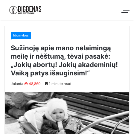
Idomybes
Sužinoję apie mano nelaimingą
meilę ir nėštumą, tėvai pasakė:
„Jokių abortų! Jokių akademinių!
Vaiką patys išauginsim!“
Jolanta
48,860
1 minute read