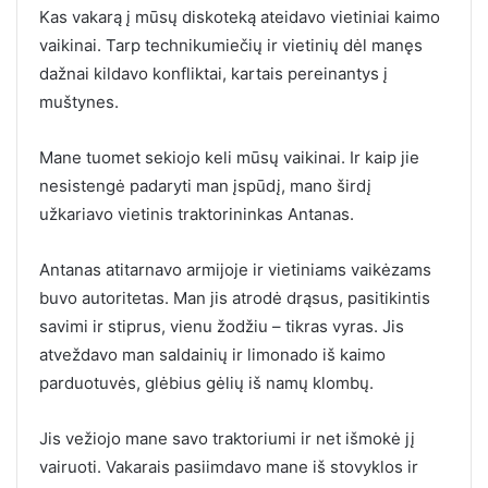
Kas vakarą į mūsų diskoteką ateidavo vietiniai kaimo
vaikinai. Tarp technikumiečių ir vietinių dėl manęs
dažnai kildavo konfliktai, kartais pereinantys į
muštynes.
Mane tuomet sekiojo keli mūsų vaikinai. Ir kaip jie
nesistengė padaryti man įspūdį, mano širdį
užkariavo vietinis traktorininkas Antanas.
Antanas atitarnavo armijoje ir vietiniams vaikėzams
buvo autoritetas. Man jis atrodė drąsus, pasitikintis
savimi ir stiprus, vienu žodžiu – tikras vyras. Jis
atveždavo man saldainių ir limonado iš kaimo
parduotuvės, glėbius gėlių iš namų klombų.
Jis vežiojo mane savo traktoriumi ir net išmokė jį
vairuoti. Vakarais pasiimdavo mane iš stovyklos ir