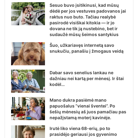
Sesuo buvo įsitikinusi, kad mūsų
dėdė per jos vestuves padovanos jai
raktus nuo buto. Tačiau realybė
pasirodė visiškai kitokia — ir jo
dovana ne tik ją nustebino, bet ir
sudaužė mūsų šeimos santykius
Šuo, užkariavęs internetą savo
snukučiu, panašiu į žmogaus veidą
Dabar savo senelius lankau ne
dažniau nei kartą per mėnesį. Ir štai
kodėl…
Mano dukra pasiėmė mano
papuošalus “vienai šventei”. Po
šešių mėnesių aš juos pamačiau pas
nepažįstamą moterį kavinėje.
Irutė liko viena 68-erių, po to
prasidėjo geriausi jos gyvenimo