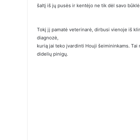
šaltį iš jų pusės ir kentėjo ne tik dėl savo būklės
Tokį jį pamatė veterinarė, dirbusi vienoje iš kli
diagnozė,
kurią jai teko įvardinti Houji šeimininkams. Ta
didelių pinigų.