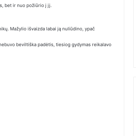
, bet ir nuo požiūrio į jį.
nikų. Mažylio išvaizda labai ją nuliūdino, ypač
i nebuvo beviltiška padėtis, tiesiog gydymas reikalavo