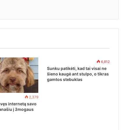
6,812
Sunku patikėti, kad tai visai ne
šieno kaugė ant stulpo, o tikras
gamtos stebuklas
2,379
vęs internetą savo
anašiu į žmogaus