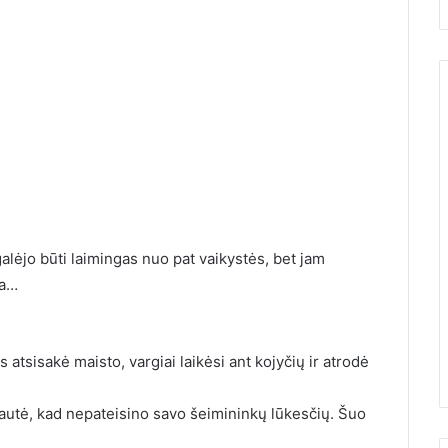
alėjo būti laimingas nuo pat vaikystės, bet jam
ja…
ėjau su
i pagaliau
10 įrodymų, kad Žemės
bai nustebau
greitai nebebus
tsisakė maisto, vargiai laikėsi ant kojyčių ir atrodė
 jautė, kad nepateisino savo šeimininkų lūkesčių. Šuo