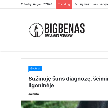
– Tu ją įsivaikinai ti
Friday, August 7 2026
Trending
Gyvūnai
Sužinoję šuns diagnozę, šeimin
ligoninėje
Jolanta