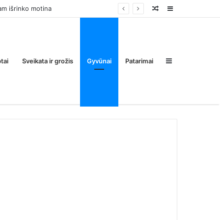
Random
Sidebar
Post
Sidebar
tai
Sveikata ir grožis
Gyvūnai
Patarimai