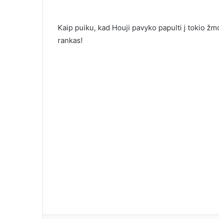
Kaip puiku, kad Houji pavyko papulti į tokio žmog
rankas!