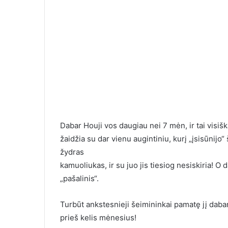
Dabar Houji vos daugiau nei 7 mėn, ir tai visiškai
žaidžia su dar vienu augintiniu, kurį „įsisūnijo
žydras
kamuoliukas, ir su juo jis tiesiog nesiskiria! O
„pašalinis“.
Turbūt ankstesnieji šeimininkai pamatę jį dabar 
prieš kelis mėnesius!