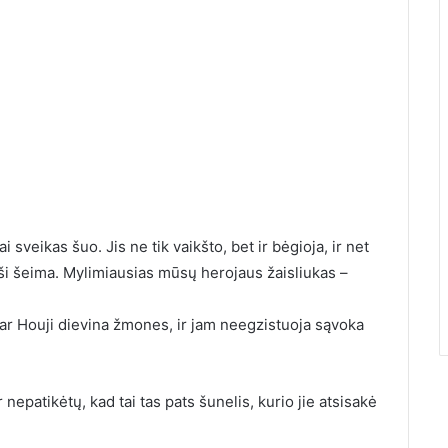
 sveikas šuo. Jis ne tik vaikšto, bet ir bėgioja, ir net
“ ši šeima. Mylimiausias mūsų herojaus žaisliukas –
 dar Houji dievina žmones, ir jam neegzistuoja sąvoka
nepatikėtų, kad tai tas pats šunelis, kurio jie atsisakė