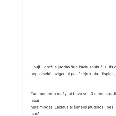
Houji – gražus juodas šuo žaviu snukučiu. Jis g
nepasisekė: aviganiui paaiškėjo klubo displazi
Ilgai susirašin
moterimi, o ka
susitikome, la
Tuo momentu mažyliui buvo vos 3 mėnesiai. Jis a
labai
nelaimingas. Labiausiai šunelis jaudinosi, nes
jautė