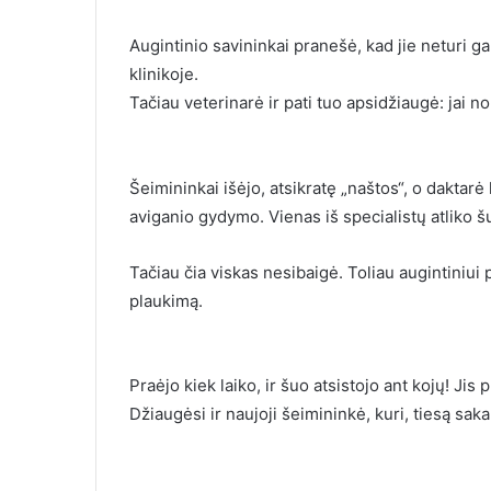
Augintinio savininkai pranešė, kad jie neturi ga
klinikoje.
Tačiau veterinarė ir pati tuo apsidžiaugė: jai no
Šeimininkai išėjo, atsikratę „naštos“, o daktarė
aviganio gydymo. Vienas iš specialistų atliko šu
Tačiau čia viskas nesibaigė. Toliau augintiniui pr
plaukimą.
Praėjo kiek laiko, ir šuo atsistojo ant kojų! Jis
Džiaugėsi ir naujoji šeimininkė, kuri, tiesą sak