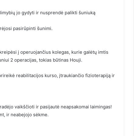
limybių jo gydyti ir nusprendė palikti šuniuką
rėjosi pasirūpinti šunimi.
 kreipėsi į operuojančius kolegas, kurie galėtų imtis
niui 2 operacijas, tokias būtinas Houji.
ireikė reabilitacijos kurso, įtraukiančio fizioterapiją ir
 pradėjo vaikščioti ir pasijautė neapsakomai laimingas!
ant, ir neabejojo sėkme.