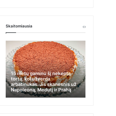
Skaitomiausia
15 metų gaminu šį nekeptą
Iš jos visi t
tortą, kol užverda
nemokėdama
arbatinukas. Jis skanesnis už
stengėsi įlį
Napoleoną, Medutį ir Prahą
kamputį ir 