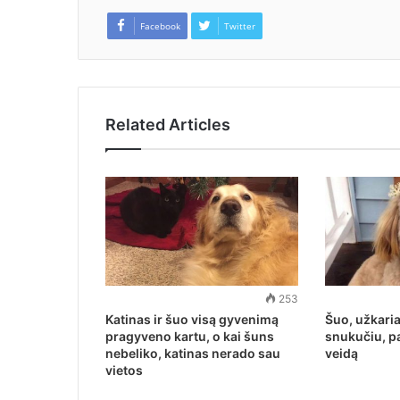
Facebook
Twitter
Related Articles
253
Katinas ir šuo visą gyvenimą
Šuo, užkaria
pragyveno kartu, o kai šuns
snukučiu, p
nebeliko, katinas nerado sau
veidą
vietos