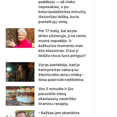
padėkojo — aš nieko
nepasakiau, o po
keturiasdešimties minučių
išsiunčiau laišką, kuris
pastatė ją į vietą.
Per 17 metų, kai anyta
dirbo užsienyje, ji nė centu
mums nepadėjo. Ir
kažkuriuo momentu man
kilo klausimas. O kur ji
leidžia visus tuos pinigus?
Vyras pastebėjo, kad jo
kaimynė kas vakarą su
žibintuvėliu eina į mišką –
tiesa pasirodė neįtikėtina
Vos 5 minutės ir jūs
paruošite vieną
skaniausių vasariško
tiramisu receptų
– Kažkas jam skambina