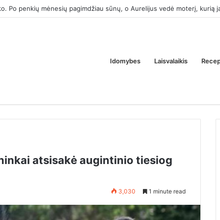
k tam, kad atimtum iš manęs tėvų butą. Ar tai normalu?
Idomybes
Laisvalaikis
Recep
inkai atsisakė augintinio tiesiog
3,030
1 minute read