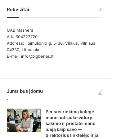
Rekvizitai:
UAB Masnera
A.k. 304222720
Address: I.Simulionio g. 5-30, Vilnius, Vilniaus
04330, Lithuania
E-mail: info@bigbenas.lt
Jums bus įdomu
Per susirinkimą kolegė
mane nutraukė vidury
sakinio ir pristatė mano
idėją kaip savo —
direktorius linktelėjo ir jai