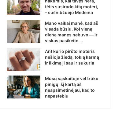
naktimis, kai tavęs nėra,
tėtis susirado kitą moterį,
– sušnibždėjo Medeina
Mano vaikai manė, kad aš
visada būsiu. Kol vieną
dieną manęs nebuvo — ir
viskas pasikeitė….
Ant kurio piršto moteris
nešioja žiedą, tokią karmą
ir likimą ji sau ir sukuria
Mūsų sąskaitoje vėl trūko
pinigų, šį kartą aš
neapsimetinėjau, kad to
nepastebiu