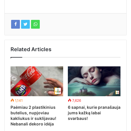
Related Articles
1,141
7,626
Paėmiau 2 plastikinius
6 sapnai, kurie pranašauja
butelius, nupjoviau
jums kažką labai
kakliukus ir suklijavau!
svarbaus!
Nebanali dekoro idėja