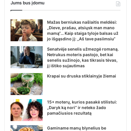
Jums bus įdomu
Mažas berniukas našlaitis meldėsi:
„Dieve, prašau, atsiųsk man mano
mamą“… Kaip staiga tyloje balsas už
jo išgąsdino jį: „Aš tave pasiimsiu“
Senatvėje senelis užmezgė romaną.
Netrukus moteris pastojo, bet kai
senelis sužinojo, kas tikrasis tėvas,
jį ištiko sujautimas
Krapai su druska stiklainyje žiemai
15+ moterų, kurios pasakė stilistui:
„Daryk ką nori“ ir neteko žado
pamačiusios rezultatą
Gaminame manų blynelius be