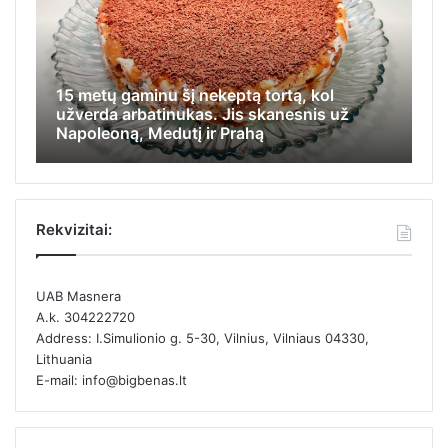
minu šį nekeptą tortą, kol
Iš jos visi tyčiodav
batinukas. Jis skanesnis už
apsiginti, stengėsi įl
 Medutį ir Prahą
kamputį ir likti nepa
Rekvizitai:
UAB Masnera
A.k. 304222720
Address: I.Simulionio g. 5-30, Vilnius, Vilniaus 04330,
Lithuania
E-mail: info@bigbenas.lt