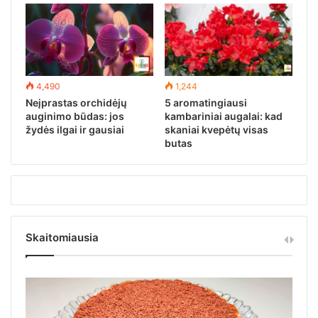
4,490
1,244
Neįprastas orchidėjų
5 aromatingiausi
auginimo būdas: jos
kambariniai augalai: kad
žydės ilgai ir gausiai
skaniai kvepėtų visas
butas
Skaitomiausia