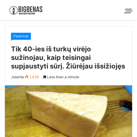
Patarimai
Tik 40-ies iš turkų virėjo
sužinojau, kaip teisingai
supjaustyti sūrį. Žiūrėjau išsižiojęs
Jolanta
1,439
Less than a minute