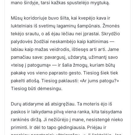
mano širdyje, tarsi kažkas spustelėjo mygtuką.
Mūsų koridoriuje buvo šilta, kai kvepėjo kava ir
luktelniais iš svetimų lagaminų šampūnais. Žmonės
tekėjo srautu, o aš ėjau lėčiau nei įprastai. Skrydžio
palydovės žodžiai neskambėjo kaip kaltinimas —
labiau kaip mažas veidrodis, ištiesęs arti arti. Jame
pamačiau save: pavargusį, uždarytą, užimantį savo
«teisę į patogumą» — ir šalia žmogų, kuriam būtų
pakakę vos vieno paprasto gesto. Tiesiog šiek tiek
pakelti atlošą. Tiesiog paklausti: «Ar jums patogu?»
Tiesiog būti dėmesingu.
Durų atidaryme aš atsigręžiau. Ta moteris ėjo iš
paskos ir laikydama pilvą viena ranka, kita taisydama
rankinės diržą. Ji nežiūrėjo į mane, nesistengė nieko
priminti. Ir dėl to tapo gėdingiausia. Priėjau ir