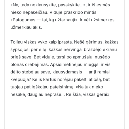
«Na, tada neklausykite, pasakykite…», ir iš esmės
nieko nepakeičiau. Viduje praskrido mintis:
«Patogumas — tai, ką užtarnauji». Ir vėl užsimerkęs
užmerkiau akis.
Toliau viskas vyko kaip įprasta. Nešė gėrimus, kažkas
šypsojosi per eilę, kažkas nervingai brazdėjo ekranu
prieš save. Bet viduje, tarsi po apmušalu, nusėdo
plonas drebėjimas. Apsisimetinėjau miegąs, ir vis
dėlto stebėjau save, klausydamasis — ar ji ramiai
kvėpuoja? Kelis kartus norėjau pakelti atlošą, bet
tuojau pat ieškojau pateisinimų: «Na juk nieko
nesakė, daugiau neprašė… Reiškia, viskas gerai».