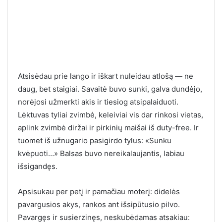
Atsisėdau prie lango ir iškart nuleidau atlošą — ne
daug, bet staigiai. Savaitė buvo sunki, galva dundėjo,
norėjosi užmerkti akis ir tiesiog atsipalaiduoti.
Lėktuvas tyliai zvimbė, keleiviai vis dar rinkosi vietas,
aplink zvimbė diržai ir pirkinių maišai iš duty-free. Ir
tuomet iš užnugario pasigirdo tylus: «Sunku
kvėpuoti…» Balsas buvo nereikalaujantis, labiau
išsigandęs.
Apsisukau per petį ir pamačiau moterį: didelės
pavargusios akys, rankos ant išsipūtusio pilvo.
Pavargęs ir susierzinęs, neskubėdamas atsakiau: