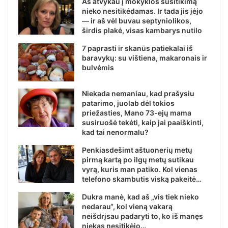
Aš atvykau į mokyklos susitikimą
nieko nesitikėdamas. Ir tada jis įėjo
— ir aš vėl buvau septyniolikos,
širdis plakė, visas kambarys nutilo
7 paprasti ir skanūs patiekalai iš
baravykų: su vištiena, makaronais ir
bulvėmis
Niekada nemaniau, kad prašysiu
patarimo, juolab dėl tokios
priežasties, Mano 73-ejų mama
susiruošė tekėti, kaip jai paaiškinti,
kad tai nenormalu?
Penkiasdešimt aštuonerių metų
pirmą kartą po ilgų metų sutikau
vyrą, kuris man patiko. Kol vienas
telefono skambutis viską pakeitė…
Dukra manė, kad aš „vis tiek nieko
nedarau“, kol vieną vakarą
neišdrįsau padaryti to, ko iš manęs
niekas nesitikėjo…