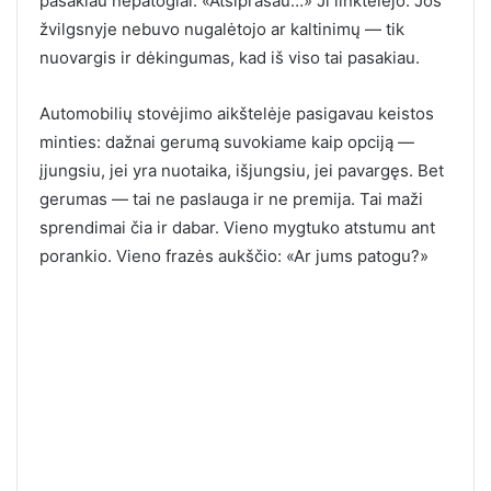
pasakiau nepatogiai: «Atsiprašau…» Ji linktelėjo. Jos
žvilgsnyje nebuvo nugalėtojo ar kaltinimų — tik
nuovargis ir dėkingumas, kad iš viso tai pasakiau.
Automobilių stovėjimo aikštelėje pasigavau keistos
minties: dažnai gerumą suvokiame kaip opciją —
įjungsiu, jei yra nuotaika, išjungsiu, jei pavargęs. Bet
gerumas — tai ne paslauga ir ne premija. Tai maži
sprendimai čia ir dabar. Vieno mygtuko atstumu ant
porankio. Vieno frazės aukščio: «Ar jums patogu?»