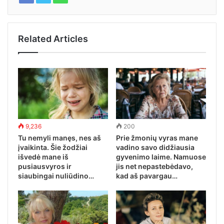
Related Articles
9,236
200
Tu nemyli manęs, nes aš
Prie žmonių vyras mane
įvaikinta. Šie žodžiai
vadino savo didžiausia
išvedė mane iš
gyvenimo laime. Namuose
pusiausvyros ir
jis net nepastebėdavo,
siaubingai nuliūdino…
kad aš pavargau…