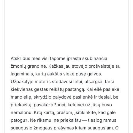
Atskridus mes visi tapome įprasta skubinančia
žmonių grandine. Kažkas jau stovėjo prošvaistėje su
lagaminais, kurių aukštis siekė pusę galvos.
Užpakalyje moteris stodavosi lėtai, atsargiai, tarsi
kiekvienas gestas reikštų pastangą. Kai eilė pasiekė
mano eilę, skrydžio palydovė pasilenkė ir tiesiai, be
priekaištų, pasakė: «Ponai, keleivei už jūsų buvo
nemalonu. Kitą kartą, prašom, įsitikinkite, kad gale
patogu». Ne riksmu, ne priekaištu — tiesiog ramus
suaugusio žmogaus prašymas kitam suaugusiam. O