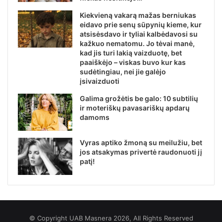
Kiekvieną vakarą mažas berniukas
eidavo prie senų sūpynių kieme, kur
atsisėsdavo ir tyliai kalbėdavosi su
kažkuo nematomu. Jo tėvai manė,
kad jis turi lakią vaizduotę, bet
paaiškėjo – viskas buvo kur kas
sudėtingiau, nei jie galėjo
įsivaizduoti
Galima grožėtis be galo: 10 subtilių
ir moteriškų pavasariškų apdarų
damoms
Vyras aptiko žmoną su meilužiu, bet
jos atsakymas privertė raudonuoti jį
patį!
© Copyright UAB Masnera 2026, All Rights Reserved