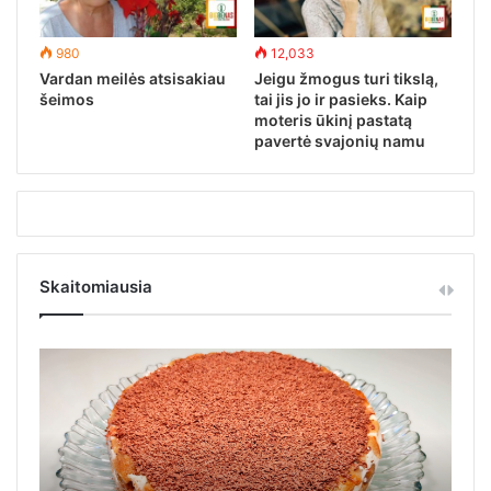
980
12,033
Vardan meilės atsisakiau
Jeigu žmogus turi tikslą,
šeimos
tai jis jo ir pasieks. Kaip
moteris ūkinį pastatą
pavertė svajonių namu
Skaitomiausia