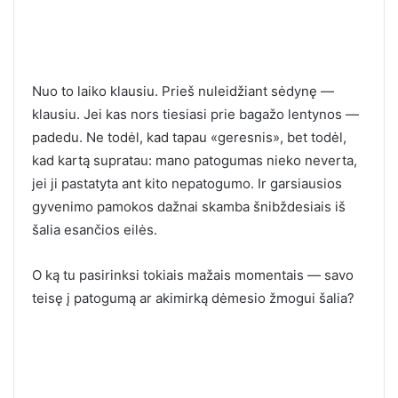
Nuo to laiko klausiu. Prieš nuleidžiant sėdynę —
klausiu. Jei kas nors tiesiasi prie bagažo lentynos —
padedu. Ne todėl, kad tapau «geresnis», bet todėl,
kad kartą supratau: mano patogumas nieko neverta,
jei ji pastatyta ant kito nepatogumo. Ir garsiausios
gyvenimo pamokos dažnai skamba šnibždesiais iš
šalia esančios eilės.
O ką tu pasirinksi tokiais mažais momentais — savo
teisę į patogumą ar akimirką dėmesio žmogui šalia?