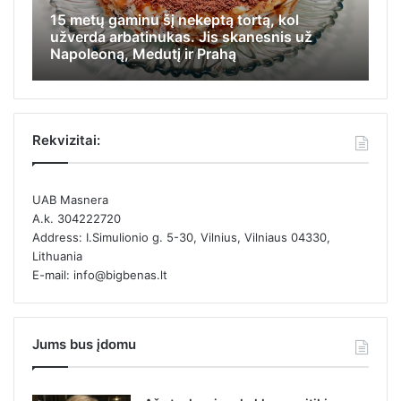
15 metų gaminu šį nekeptą tortą, kol
Iš jos
užverda arbatinukas. Jis skanesnis už
apsigin
Napoleoną, Medutį ir Prahą
kamput
Rekvizitai:
UAB Masnera
A.k. 304222720
Address: I.Simulionio g. 5-30, Vilnius, Vilniaus 04330,
Lithuania
E-mail: info@bigbenas.lt
Jums bus įdomu