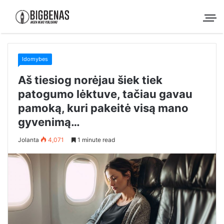
Idomybes
Aš tiesiog norėjau šiek tiek
patogumo lėktuve, tačiau gavau
pamoką, kuri pakeitė visą mano
gyvenimą…
Jolanta
4,071
1 minute read