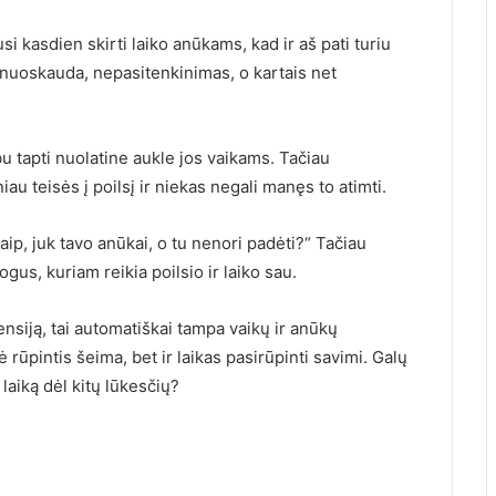
i kasdien skirti laiko anūkams, kad ir aš pati turiu
 nuoskauda, ​​nepasitenkinimas, o kartais net
bu tapti nuolatine aukle jos vaikams. Tačiau
au teisės į poilsį ir niekas negali manęs to atimti.
ip, juk tavo anūkai, o tu nenori padėti?“ Tačiau
us, kuriam reikia poilsio ir laiko sau.
ensiją, tai automatiškai tampa vaikų ir anūkų
 rūpintis šeima, bet ir laikas pasirūpinti savimi. Galų
laiką dėl kitų lūkesčių?