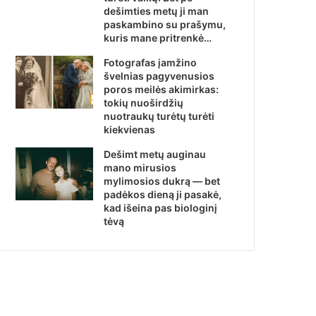
dešimties metų ji man
paskambino su prašymu,
kuris mane pritrenkė…
Fotografas įamžino
švelnias pagyvenusios
poros meilės akimirkas:
tokių nuoširdžių
nuotraukų turėtų turėti
kiekvienas
Dešimt metų auginau
mano mirusios
mylimosios dukrą — bet
padėkos dieną ji pasakė,
kad išeina pas biologinį
tėvą