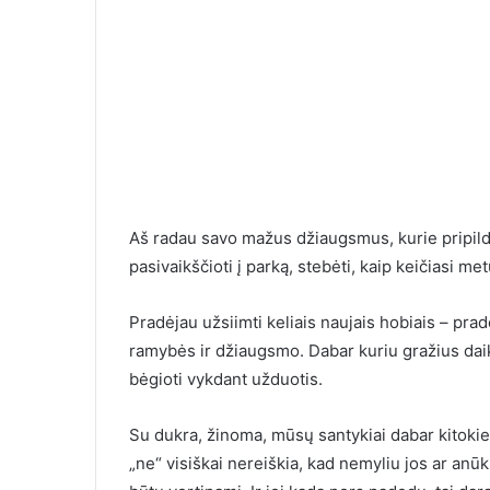
Aš radau savo mažus džiaugsmus, kurie pripild
pasivaikščioti į parką, stebėti, kaip keičiasi me
Pradėjau užsiimti keliais naujais hobiais – prad
ramybės ir džiaugsmo. Dabar kuriu gražius daik
bėgioti vykdant užduotis.
Su dukra, žinoma, mūsų santykiai dabar kitokie.
„ne“ visiškai nereiškia, kad nemyliu jos ar anūk