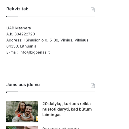
Rekvizitai:
UAB Masnera
A.k. 304222720
Address: I.Simulionio g. 5-30, Vilnius, Vilniaus
04330, Lithuania
E-mail: info@bigbenas.lt
Jums bus įdomu
20 dalykų, kuriuos reikia
nustoti daryti, kad būtum
laimingas