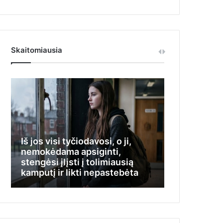
Skaitomiausia
Praėjus 23 
Iš jos visi tyčiodavosi, o ji,
tas niekšas
nemokėdama apsiginti,
dieną, Vilija
stengėsi įlįsti į tolimiausią
nepatikėjo 
kamputį ir likti nepastebėta
nežinojo, k