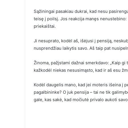
Sąžiningai pasakiau dukrai, kad nesu pasirengus
teisę į poilsį. Jos reakcija manęs nenustebino:
priekaištai.
Ji nesuprato, kodėl aš, išėjusi į pensiją, nesku
nusprendžiau laikytis savo. Aš taip pat nusipelni
Žinoma, pažįstami dažnai smerkdavo: „Kaip gi ta
kažkodėl niekas nesusimąsto, kad ir aš esu žmog
Kodėl daugelis mano, kad jei moteris išeina į p
pagalbininke? O juk pensija – tai ne tik galimybė
gale, kas sakė, kad močiutė privalo aukoti savo 