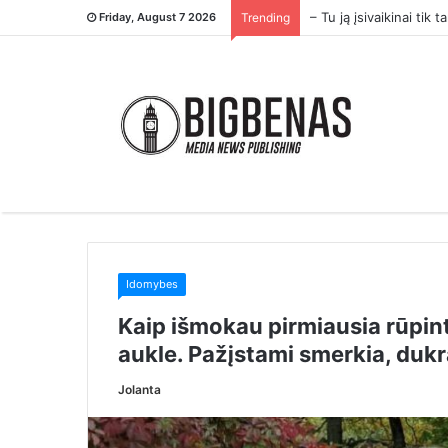
– Tu ją įsivaikinai ti
Friday, August 7 2026
Trending
Idomybes
Kaip išmokau pirmiausia rūpinti
aukle. Pažįstami smerkia, dukr
Jolanta