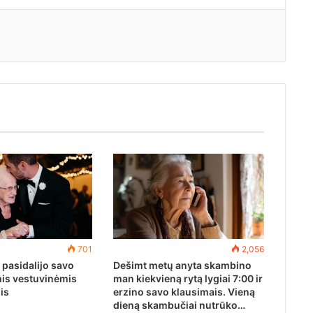
701
2,056
 pasidalijo savo
Dešimt metų anyta skambino
mis vestuvinėmis
man kiekvieną rytą lygiai 7:00 ir
is
erzino savo klausimais. Vieną
dieną skambučiai nutrūko…