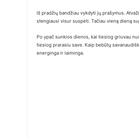
Iš pradžių bandžiau vykdyti jų prašymus. Atva
stengiausi visur suspėti. Tačiau vieną dieną su
Po ypač sunkios dienos, kai tiesiog griuvau nuo
tiesiog prarasiu save. Kaip bebūtų savanaudiška,
energinga ir laiminga.