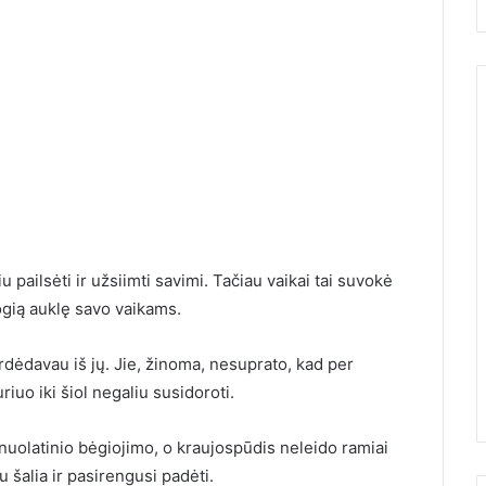
u pailsėti ir užsiimti savimi. Tačiau vaikai tai suvokė
15 metų gaminu šį nekeptą
togią auklę savo vaikams.
tortą, kol užverda
ad Žemės
arbatinukas. Jis skanesnis už
rdėdavau iš jų. Jie, žinoma, nesuprato, kad per
us
Napoleoną, Medutį ir Prahą
uo iki šiol negaliu susidoroti.
nuolatinio bėgiojimo, o kraujospūdis neleido ramiai
u šalia ir pasirengusi padėti.