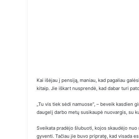
Kai išėjau į pensiją, maniau, kad pagaliau galėsi
kitaip. Jie iškart nusprendė, kad dabar turi pa
Ilgai susirašinėjau su
moterimi, o kai pagaliau
10 įrodymų, k
„Tu vis tiek sėdi namuose“, – beveik kasdien gi
susitikome, labai nustebau
greitai nebeb
daugelį darbo metų susikaupė nuovargis, su kuri
Sveikata pradėjo šlubuoti, kojos skaudėjo nuo 
gyventi. Tačiau jie buvo pripratę, kad visada es