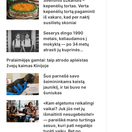
Šventinis užkandis –
kepenėlių tortas. Verta
kepenėlių tortą pagaminti
iš vakaro, kad per naktį
susilietų skoniai
Seserys dingo 1990
metais, keliaudamos į
mokyklą — po 34 metų
atrasti jų kuprinės…
Pralaimėjęs gamtai: taip atrodo apleistas
žvejų kaimas Kinijoje
Šuo parnešė savo
šeimininkams keistą
jauniklį, ir tai buvo ne
šuniukas
«Kam elgetoms reikalingi
vaikai? Juk jūs net jų
išmaitinti nesugebėsite!»
— pareiškė mano turtinga
sesuo, kuri pati negalėjo
turėti vaikų. Bet po