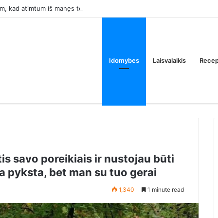
k tam, kad atimtum iš manęs tėvų butą. Ar tai normalu?
Idomybes
Laisvalaikis
Recep
s savo poreikiais ir nustojau būti
a pyksta, bet man su tuo gerai
1,340
1 minute read