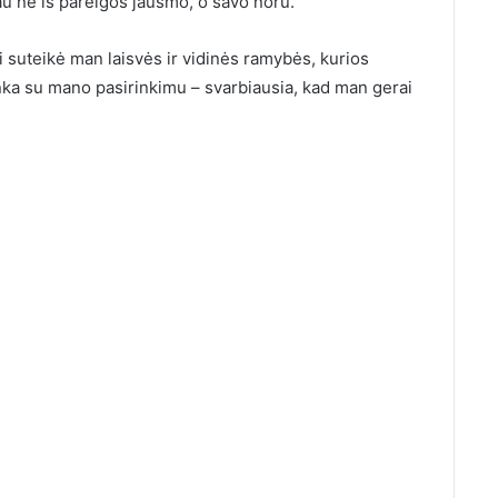
rau ne iš pareigos jausmo, o savo noru.
i suteikė man laisvės ir vidinės ramybės, kurios
nka su mano pasirinkimu – svarbiausia, kad man gerai