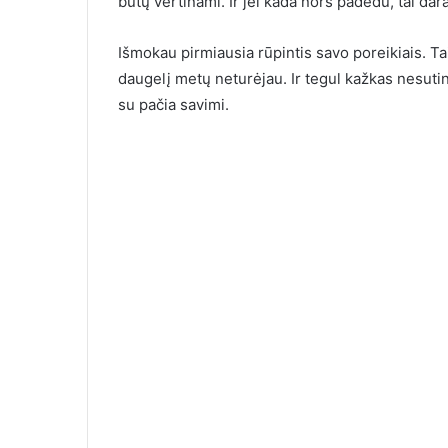
būtų vertinami. Ir jei kada nors padedu, tai da
Išmokau pirmiausia rūpintis savo poreikiais. Ta
daugelį metų neturėjau. Ir tegul kažkas nesuti
su pačia savimi.