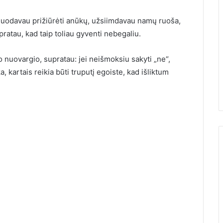
žiuodavau prižiūrėti anūkų, užsiimdavau namų ruoša,
pratau, kad taip toliau gyventi nebegaliu.
 nuovargio, supratau: jei neišmoksiu sakyti „ne“,
 kartais reikia būti truputį egoiste, kad išliktum