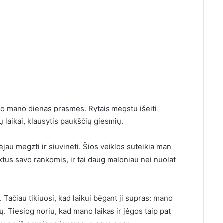
o mano dienas prasmės. Rytais mėgstu išeiti
tų laikai, klausytis paukščių giesmių.
ėjau megzti ir siuvinėti. Šios veiklos suteikia man
tus savo rankomis, ir tai daug maloniau nei nuolat
 Tačiau tikiuosi, kad laikui bėgant ji supras: mano
ų. Tiesiog noriu, kad mano laikas ir jėgos taip pat