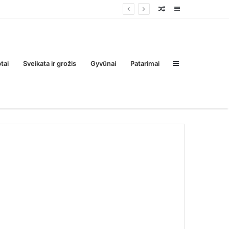
Random
Sidebar
Post
Sidebar
tai
Sveikata ir grožis
Gyvūnai
Patarimai