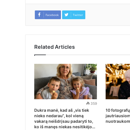
Facebook
Twitter
Related Articles
359
Dukra manė, kad aš „vis tiek
10 fotografų
nieko nedarau“, kol vieną
jautriausio
vakarą neišdrįsau padaryti to,
nuotraukom
ko iš manęs niekas nesitikėjo…