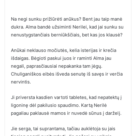
Na negi sunku prižiūrėti anūkus? Bent jau taip manė
dukra. Alma bandė užsiminti Nerilei, kad jai sunku su
nenustygstančiais berniūkščiais, bet kas jos klausė?
Anūkai neklauso močiutės, kelia isterijas ir krečia
išdaigas. Bėgioti paskui juos ir raminti Alma jau
negali, paprasčiausiai nepakanka tam jėgų.
Chuliganiškos eibės išveda senutę iš savęs ir verčia
nervintis.
Ji priversta kasdien vartoti tabletes, kad nepatektų į
ligoninę dėl pakilusio spaudimo. Kartą Nerilė
pagaliau paklausė mamos ir nuvedė sūnus į darželį.
Jie serga, tai suprantama, tačiau auklėtoja su jais