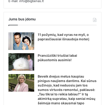
E-mail: info@bigbenas.lt
Jums bus įdomu
11 požymių, kad vyras ne myli, o
paprasčiausiai išnaudoja moterį
Prancūziški triušiai labai
pūkuotomis ausimis!
Beveik dvejus metus kaupiau
pinigus naujiems dantims. Kai sūnus
sužinojo, kad neduosiu jam tos
sumos virtuvės remontui, paklausė:
„Tau tikrai to reikia labiau?” Ir tą
akimirką supratau, kaip seniai mūsų
šeimoje mano skausmai tapo