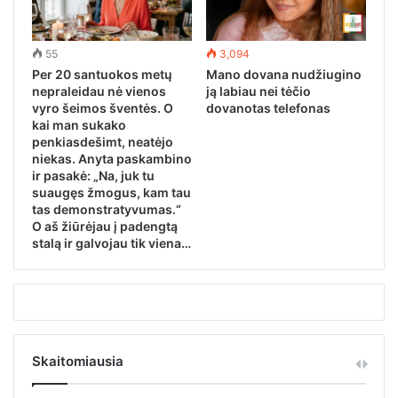
55
3,094
Per 20 santuokos metų
Mano dovana nudžiugino
nepraleidau nė vienos
ją labiau nei tėčio
vyro šeimos šventės. O
dovanotas telefonas
kai man sukako
penkiasdešimt, neatėjo
niekas. Anyta paskambino
ir pasakė: „Na, juk tu
suaugęs žmogus, kam tau
tas demonstratyvumas.“
O aš žiūrėjau į padengtą
stalą ir galvojau tik viena…
Skaitomiausia