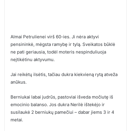
Almai Petrulienei virš 60-ies. Ji nėra aktyvi
pensininkė, mėgsta ramybę ir tylą. Sveikatos būklė
ne pati geriausia, todėl moteris nespinduliuoja
neįtikėtinu aktyvumu.
Jai reikėtų ilsėtis, tačiau dukra kiekvieną rytą atveža
anūkus.
Berniukai labai judrūs, pastoviai išveda močiutę iš
emocinio balanso. Jos dukra Nerilė ištekėjo ir
susilaukė 2 berniukų pamečiui – dabar jiems 3 ir 4
metai.