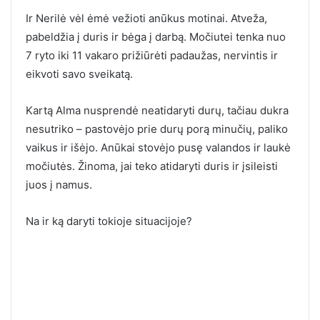
Ir Nerilė vėl ėmė vežioti anūkus motinai. Atveža,
pabeldžia į duris ir bėga į darbą. Močiutei tenka nuo
7 ryto iki 11 vakaro prižiūrėti padaužas, nervintis ir
eikvoti savo sveikatą.
Kartą Alma nusprendė neatidaryti durų, tačiau dukra
nesutriko – pastovėjo prie durų porą minučių, paliko
vaikus ir išėjo. Anūkai stovėjo pusę valandos ir laukė
močiutės. Žinoma, jai teko atidaryti duris ir įsileisti
juos į namus.
Na ir ką daryti tokioje situacijoje?