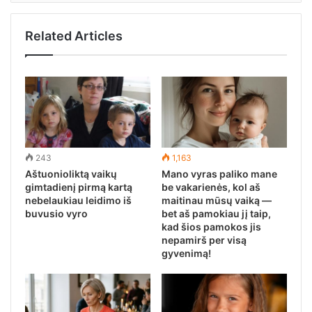
Related Articles
243
1,163
Aštuonioliktą vaikų
Mano vyras paliko mane
gimtadienį pirmą kartą
be vakarienės, kol aš
nebelaukiau leidimo iš
maitinau mūsų vaiką —
buvusio vyro
bet aš pamokiau jį taip,
kad šios pamokos jis
nepamirš per visą
gyvenimą!