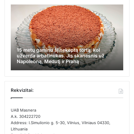
15 metų gaminu šį nekeptą tortą, kol
Iš
užverda arbatinukas. Jis skanesnis už
ap
Napoleoną, Medutį ir Prahą
ka
Rekvizitai:
UAB Masnera
A.k. 304222720
Address: I.Simulionio g. 5-30, Vilnius, Vilniaus 04330,
Lithuania