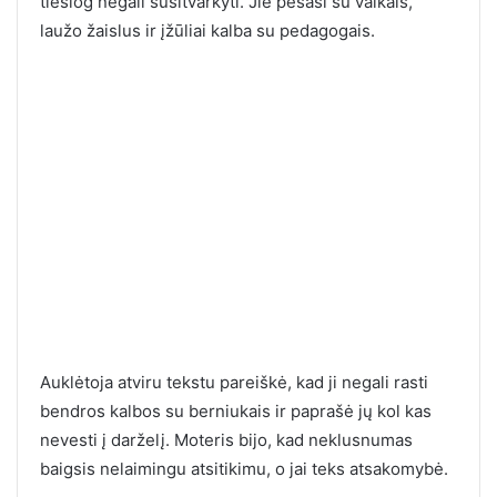
tiesiog negali susitvarkyti. Jie pešasi su vaikais,
laužo žaislus ir įžūliai kalba su pedagogais.
Auklėtoja atviru tekstu pareiškė, kad ji negali rasti
bendros kalbos su berniukais ir paprašė jų kol kas
nevesti į darželį. Moteris bijo, kad neklusnumas
baigsis nelaimingu atsitikimu, o jai teks atsakomybė.