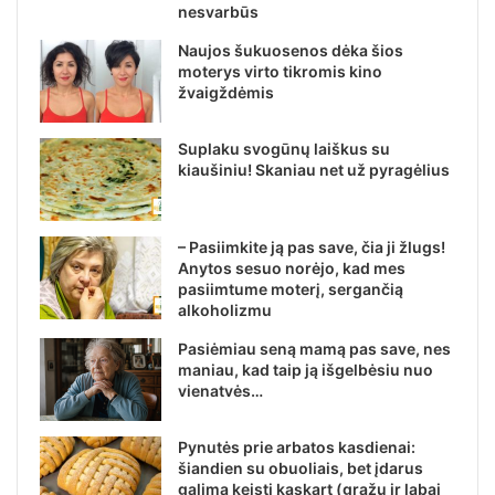
nesvarbūs
Naujos šukuosenos dėka šios
moterys virto tikromis kino
žvaigždėmis
Suplaku svogūnų laiškus su
kiaušiniu! Skaniau net už pyragėlius
– Pasiimkite ją pas save, čia ji žlugs!
Anytos sesuo norėjo, kad mes
pasiimtume moterį, sergančią
alkoholizmu
Pasiėmiau seną mamą pas save, nes
maniau, kad taip ją išgelbėsiu nuo
vienatvės…
Pynutės prie arbatos kasdienai:
šiandien su obuoliais, bet įdarus
galima keisti kaskart (gražu ir labai