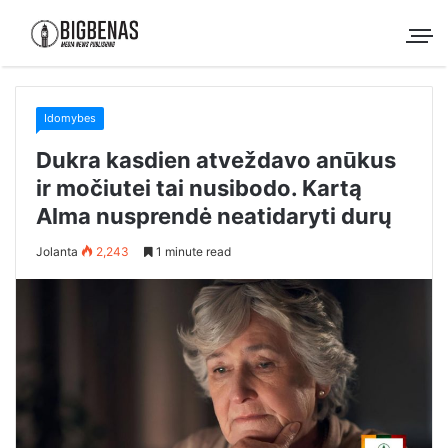
Idomybes
Dukra kasdien atveždavo anūkus
ir močiutei tai nusibodo. Kartą
Alma nusprendė neatidaryti durų
Jolanta
2,243
1 minute read