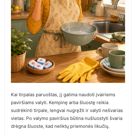
Kai tirpalas paruoštas, jį galima naudoti įvairiems
paviršiams valyti. Kempinę arba šluostę reikia
sudrėkinti tirpale, lengvai nugręžti ir valyti nešvarias
vietas. Po valymo paviršius būtina nušluostyti švaria
drėgna šluoste, kad neliktų priemonės likučių.