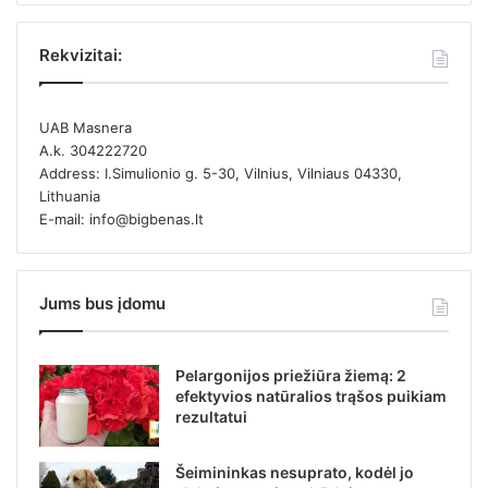
Rekvizitai:
UAB Masnera
A.k. 304222720
Address: I.Simulionio g. 5-30, Vilnius, Vilniaus 04330,
Lithuania
E-mail: info@bigbenas.lt
Jums bus įdomu
Pelargonijos priežiūra žiemą: 2
efektyvios natūralios trąšos puikiam
rezultatui
Šeimininkas nesuprato, kodėl jo