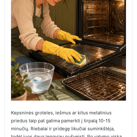
Kepsninės groteles, iešmus ar kitus metalinius
priedus taip pat galima pamerkti į tirpalą 10-15
minučių. Riebalai ir pridegę likučiai suminkštėja,
todėl juos daug lengviau nušveisti. Po valymo viską