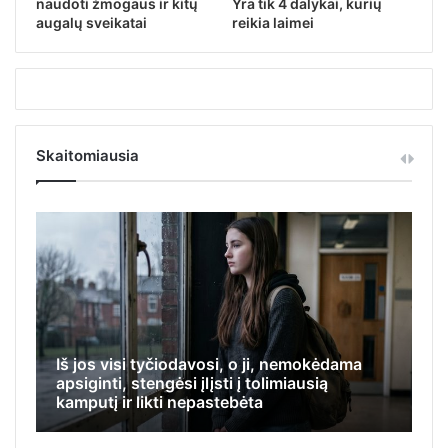
naudoti žmogaus ir kitų
Yra tik 4 dalykai, kurių
augalų sveikatai
reikia laimei
Skaitomiausia
Pr
Iš jos visi tyčiodavosi, o ji, nemokėdama
me
apsiginti, stengėsi įlįsti į tolimiausią
Ji
kamputį ir likti nepastebėta
el