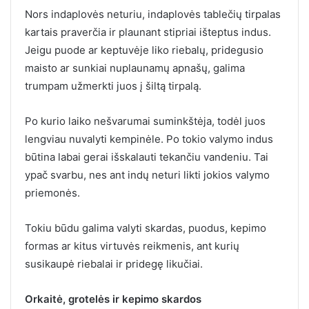
Nors indaplovės neturiu, indaplovės tablečių tirpalas
kartais praverčia ir plaunant stipriai išteptus indus.
Jeigu puode ar keptuvėje liko riebalų, pridegusio
maisto ar sunkiai nuplaunamų apnašų, galima
trumpam užmerkti juos į šiltą tirpalą.
Po kurio laiko nešvarumai suminkštėja, todėl juos
lengviau nuvalyti kempinėle. Po tokio valymo indus
būtina labai gerai išskalauti tekančiu vandeniu. Tai
ypač svarbu, nes ant indų neturi likti jokios valymo
priemonės.
Tokiu būdu galima valyti skardas, puodus, kepimo
formas ar kitus virtuvės reikmenis, ant kurių
susikaupė riebalai ir pridegę likučiai.
Orkaitė, grotelės ir kepimo skardos