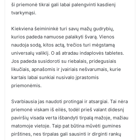
ši priemonė tikrai gali labai palengvinti kasdienį
tvarkymąsi.
Kiekviena šeimininkė turi savų mažų gudrybių,
kurios padeda namuose palaikyti švarą. Vienos
naudoja sodą, kitos actą, trečios turi mėgstamą
universalų valiklį. O aš atradau indaplovės tabletes.
Jos padeda susidoroti su riebalais, pridegusiais
likučiais, apnašomis ir įvairiais nešvarumais, kurie
kartais labai sunkiai nusivalo įprastomis
priemonėmis.
Svarbiausia jas naudoti protingai ir atsargiai. Tai nėra
priemonė viskam iš eilės, todėl prieš valant didesnį
paviršių visada verta išbandyti tirpalą mažoje, mažiau
matomoje vietoje. Taip pat būtina mūvėti gumines
pirštines, nes tirpalas gali sausinti ir dirginti rankų