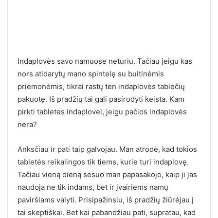
Indaplovės savo namuose neturiu. Tačiau jeigu kas
nors atidarytų mano spintelę su buitinėmis
priemonėmis, tikrai rastų ten indaplovės tablečių
pakuotę. Iš pradžių tai gali pasirodyti keista. Kam
pirkti tabletes indaplovei, jeigu pačios indaplovės
nėra?
Anksčiau ir pati taip galvojau. Man atrodė, kad tokios
tabletės reikalingos tik tiems, kurie turi indaplovę.
Tačiau vieną dieną sesuo man papasakojo, kaip ji jas
naudoja ne tik indams, bet ir įvairiems namų
paviršiams valyti. Prisipažinsiu, iš pradžių žiūrėjau į
tai skeptiškai. Bet kai pabandžiau pati, supratau, kad