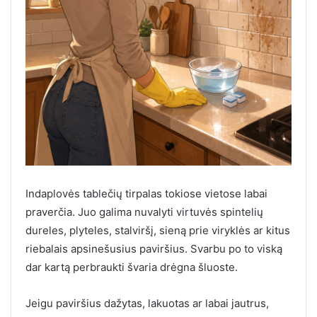
Indaplovės tablečių tirpalas tokiose vietose labai
praverčia. Juo galima nuvalyti virtuvės spintelių
dureles, plyteles, stalviršį, sieną prie viryklės ar kitus
riebalais apsinešusius paviršius. Svarbu po to viską
dar kartą perbraukti švaria drėgna šluoste.
Jeigu paviršius dažytas, lakuotas ar labai jautrus,