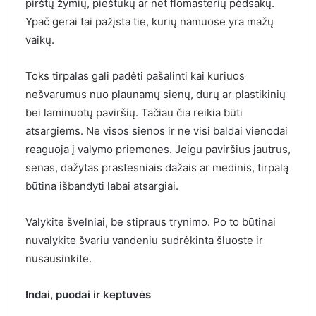
pirštų žymių, pieštukų ar net flomasterių pėdsakų.
Ypač gerai tai pažįsta tie, kurių namuose yra mažų
vaikų.
Toks tirpalas gali padėti pašalinti kai kuriuos
nešvarumus nuo plaunamų sienų, durų ar plastikinių
bei laminuotų paviršių. Tačiau čia reikia būti
atsargiems. Ne visos sienos ir ne visi baldai vienodai
reaguoja į valymo priemones. Jeigu paviršius jautrus,
senas, dažytas prastesniais dažais ar medinis, tirpalą
būtina išbandyti labai atsargiai.
Valykite švelniai, be stipraus trynimo. Po to būtinai
nuvalykite švariu vandeniu sudrėkinta šluoste ir
nusausinkite.
Indai, puodai ir keptuvės