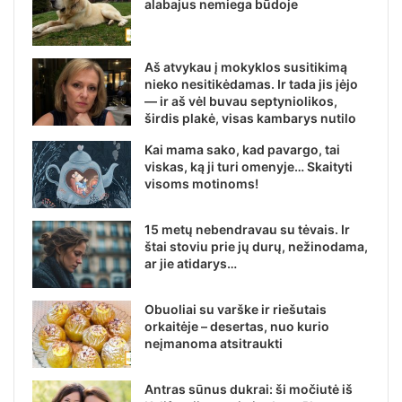
alabajus nemiega būdoje
Aš atvykau į mokyklos susitikimą
nieko nesitikėdamas. Ir tada jis įėjo
— ir aš vėl buvau septyniolikos,
širdis plakė, visas kambarys nutilo
Kai mama sako, kad pavargo, tai
viskas, ką ji turi omenyje… Skaityti
visoms motinoms!
15 metų nebendravau su tėvais. Ir
štai stoviu prie jų durų, nežinodama,
ar jie atidarys…
Obuoliai su varške ir riešutais
orkaitėje – desertas, nuo kurio
neįmanoma atsitraukti
Antras sūnus dukrai: ši močiutė iš