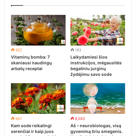
922
183
Vitaminų bomba: 7
Laikydamiesi šios
skaniausi naudingų
instrukcijos, mėgausitės
arbatų receptai
begaliniu jurginų
žydėjimu savo sode
641
8,063
Kam sode reikalingi
Aš – neurobiologas, visą
serenčiai ir kaip juos
gyvenimą tiriu smegenis.