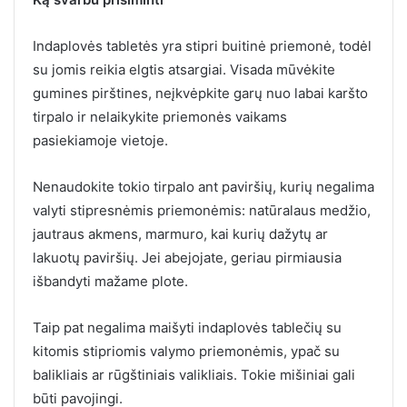
Indaplovės tabletės yra stipri buitinė priemonė, todėl
su jomis reikia elgtis atsargiai. Visada mūvėkite
gumines pirštines, neįkvėpkite garų nuo labai karšto
tirpalo ir nelaikykite priemonės vaikams
pasiekiamoje vietoje.
Nenaudokite tokio tirpalo ant paviršių, kurių negalima
valyti stipresnėmis priemonėmis: natūralaus medžio,
jautraus akmens, marmuro, kai kurių dažytų ar
lakuotų paviršių. Jei abejojate, geriau pirmiausia
išbandyti mažame plote.
Taip pat negalima maišyti indaplovės tablečių su
kitomis stipriomis valymo priemonėmis, ypač su
balikliais ar rūgštiniais valikliais. Tokie mišiniai gali
būti pavojingi.