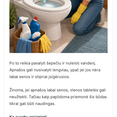
Po to reikia pavalyti šepečiu ir nuleisti vandenį.
Apnašos gali nusivalyti lengviau, ypač jei jos nėra
labai senos ir stipriai įsigėrusios.
Žinoma, jei apnašos labai senos, vienos tabletės gali
neužtekti. Tačiau kaip papildoma priemonė šis būdas
tikrai gali būti naudingas.
Ką svarbu prisiminti