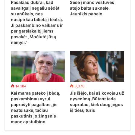
Pasakiau dukrai, kad
Sese į mano vestuves
savaitgalį negaliu sėdėti
atėjo balta suknele.
su anūkais, nes
Jaunikis pabalo
nusipirkau bilietą į teatrą.
Ji paskambino vaikams ir
per garsiakalbį jiems
pasakė: „Močiutė jūsų
nemyli.”
14,184
3,370
Kai mama pateko į bėdą,
Jis išėjo, kai aš kovojau už
paskambinau vyrui
gyvenimą. Būtent tada
paprašyti pagalbos, jis
supratau, kiek daug jėgos
neatsisakė, tačiau
iš tiesų turiu
paskutinis jo žingsnis
mane apstulbino