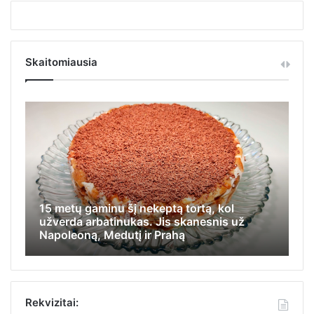
Skaitomiausia
15 metų gaminu šį nekeptą tortą, kol
Iš
užverda arbatinukas. Jis skanesnis už
ap
Napoleoną, Medutį ir Prahą
ka
Rekvizitai: