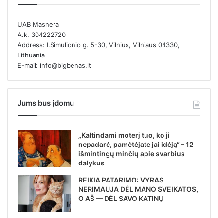
UAB Masnera
A.k. 304222720
Address: I.Simulionio g. 5-30, Vilnius, Vilniaus 04330,
Lithuania
E-mail: info@bigbenas.lt
Jums bus įdomu
„Kaltindami moterį tuo, ko ji
nepadarė, pamėtėjate jai idėją“ – 12
išmintingų minčių apie svarbius
dalykus
REIKIA PATARIMO: VYRAS
NERIMAUJA DĖL MANO SVEIKATOS,
O AŠ — DĖL SAVO KATINŲ