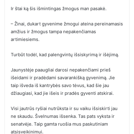
Ir štai ką šis išmintingas žmogus man pasakė.
– Žinai, dukart gyvenime žmogui ateina pereinamasis
amžius ir žmogus tampa nepakenčiamas
artimiesiems.
Turbūt todėl, kad palengvintų išsiskyrimą ir išėjimą.
Jaunystėje paaugliai darosi nepakenčiami prieš
išeidami ir pradėdami savarankišką gyvenimą. Jie
taip išveda iš kantrybės savo tėvus, kad šie jau
džiaugiasi, kad jie išeis ir pradės gyventi atskirai.
Visi jautrūs ryšiai nutrūksta ir su vaiku išsiskirti jau
ne skaudu. Švelnumas išsenka. Tas pats vyksta ir
senatvėje. Taip gamta ruošia mus paskutiniam
atsisveikinimui.