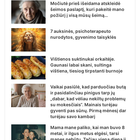
Močiutė prieš išeidama atskleidė
šeimos paslaptį, kuri pakeitė mano
požiūrį į visą mūsų šeimą…
7 auksinės, psichoterapeuto
nurodytos, gyvenimo taisyklės
Vištienos suktinukai orkaitėje.
Gaunasi labai skani, sultinga
vištiena, tiesiog tirpstanti burnoje
Vaikai pasiūlė, kad parduočiau butą
ir pasidalinčiau pinigus tarp jų
„dabar, kad vėliau nekiltų problemų
su mokesčiais“. Mainais turėjau
gyventi pas sūnų. Pirmą mėnesį dar
turėjau savo kambarį
Mama mane paliko, kai man buvo 8
metai, ir ilgus metus elgėsi, tarsi
manęs nebūtų. Tačiau vieną dieną ji