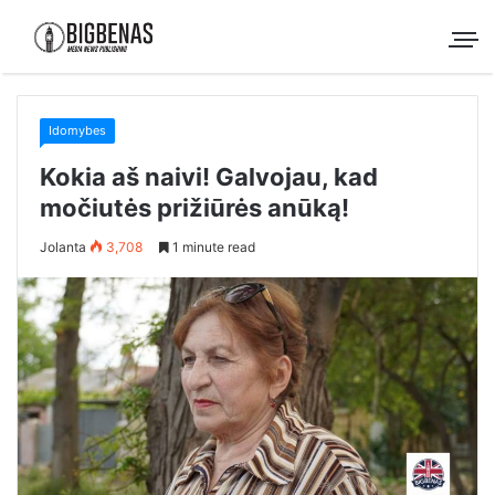
Idomybes
Kokia aš naivi! Galvojau, kad
močiutės prižiūrės anūką!
Jolanta
3,708
1 minute read