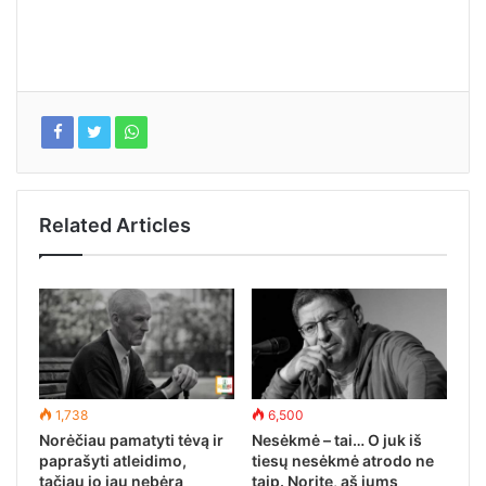
Related Articles
1,738
6,500
Norėčiau pamatyti tėvą ir
Nesėkmė – tai… O juk iš
paprašyti atleidimo,
tiesų nesėkmė atrodo ne
tačiau jo jau nebėra
taip. Norite, aš jums