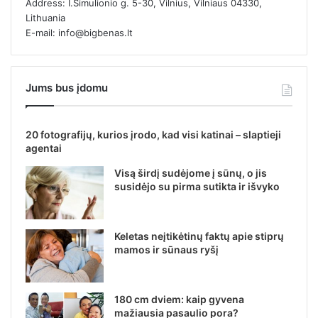
Address: I.Simulionio g. 5-30, Vilnius, Vilniaus 04330,
Lithuania
E-mail: info@bigbenas.lt
Jums bus įdomu
20 fotografijų, kurios įrodo, kad visi katinai – slaptieji
agentai
Visą širdį sudėjome į sūnų, o jis
susidėjo su pirma sutikta ir išvyko
Keletas neįtikėtinų faktų apie stiprų
mamos ir sūnaus ryšį
180 cm dviem: kaip gyvena
mažiausia pasaulio pora?