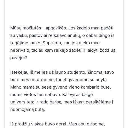
Mūsų močiutės – apgavikės. Jos žadėjo man padėti
su vaiku, pastoviai reikalavo anūkų, o dabar dingo iš
regėjimo lauko. Suprantu, kad jos nieko man
neprivalo, tačiau kam reikėjo žadėti ir laidyti žodžius
pavėjui?
Ištekėjau iš meilės už jauno studento. Žinoma, savo
buto mes neturėjome, todėl gyvenome su anyta.
Mano mama su sese gyveno vieno kambario bute,
mums vietos ten nebuvo. Kai vyras baigė
universitetą ir rado darbą, mes iškart persikėlėme į
nuomojamą butą.
Iš pradžių viskas buvo gerai. Mes abu dirbome,