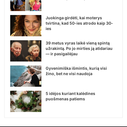
Juokinga girdėti, kai moterys
tvirtina, kad 50-ies atrodo kaip 30-
ies
39 metus vyras laikė vieną spintą
užrakintą. Po jo mirties ją atidariau
— ir pasigailėjau
Gyvenimiška išmintis, kurią visi
žino, bet ne visi naudoja
5 idėjos kuriant kalėdines
puošmenas patiems