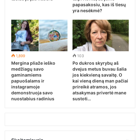
papasakosiu, kas iš tiesų
yra nesėkmė?
1,899
103
Mergina pliaže ieško
Po dukros skyrybų aš
medžiagų savo
dvejus metus buvau šalia
gaminamiems
jos kiekvieną savaitę. O
papuošalams ir
kai vieną dieną man pačiai
instagramoje
prireikė atramos, jos
demonstruoja savo
atsakymas privertė mane
nuostabius radinius
sustoti…