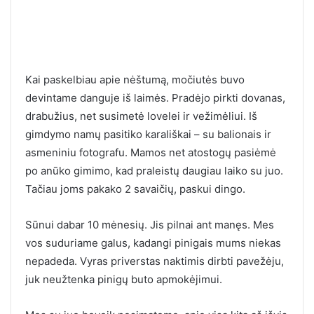
Kai paskelbiau apie nėštumą, močiutės buvo
devintame danguje iš laimės. Pradėjo pirkti dovanas,
drabužius, net susimetė lovelei ir vežimėliui. Iš
gimdymo namų pasitiko karališkai – su balionais ir
asmeniniu fotografu. Mamos net atostogų pasiėmė
po anūko gimimo, kad praleistų daugiau laiko su juo.
Tačiau joms pakako 2 savaičių, paskui dingo.
Sūnui dabar 10 mėnesių. Jis pilnai ant manęs. Mes
vos suduriame galus, kadangi pinigais mums niekas
nepadeda. Vyras priverstas naktimis dirbti pavežėju,
juk neužtenka pinigų buto apmokėjimui.