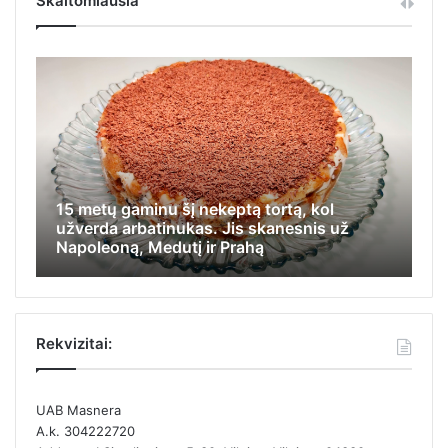
Skaitomiausia
15 metų gaminu šį nekeptą tortą, kol
Iš
užverda arbatinukas. Jis skanesnis už
ap
Napoleoną, Medutį ir Prahą
ka
Rekvizitai:
UAB Masnera
A.k. 304222720