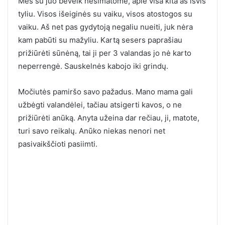
Mes su juo beveik nesimatome, apie visa kita aš išvis
tyliu. Visos išeiginės su vaiku, visos atostogos su
vaiku. Aš net pas gydytoją negaliu nueiti, juk nėra
kam pabūti su mažyliu. Kartą sesers paprašiau
prižiūrėti sūnėną, tai ji per 3 valandas jo nė karto
neperrengė. Sauskelnės kabojo iki grindų.
Močiutės pamiršo savo pažadus. Mano mama gali
užbėgti valandėlei, tačiau atsigerti kavos, o ne
prižiūrėti anūką. Anyta užeina dar rečiau, ji, matote,
turi savo reikalų. Anūko niekas nenori net
pasivaikščioti pasiimti.