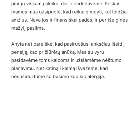
pinigų viskam pakako, dar ir atidėdavome. Paskui
mamos mus užsipuolė, kad reikia gimdyti, kol leidžia
amžius. Neva jos ir finansiškai padės, ir per išeigines
mažylį pasiims.
Anyta net pareiškė, kad pasiruošusi anksčiau išeiti į
pensiją, kad prižiūrėtų anūką. Mes su vyru
pasidavėme toms kalboms ir užsiėmėme nėštumo
planavimu. Net katiną į kaimą išvežėme, kad
nesusidurtume su būsimo kūdikio alergija.