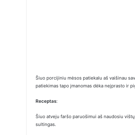
Šiuo porcijiniu mėsos patiekalu aš vaišinau sa
patiekimas tapo įmanomas dėka neįprasto ir pi
Ilgai susirašin
moterimi, o ka
Receptas
:
susitikome, la
Šiuo atveju faršo paruošimui aš naudosiu vištų 
sultingas.