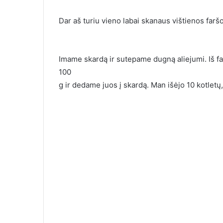
Dar aš turiu vieno labai skanaus vištienos farš
Imame skardą ir sutepame dugną aliejumi. Iš fa
100
g ir dedame juos į skardą. Man išėjo 10 kotletų