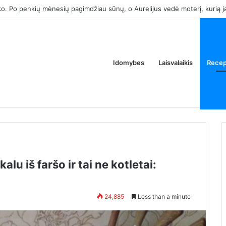
k tam, kad atimtum iš manęs tėvų butą. Ar tai normalu?
Idomybes
Laisvalaikis
Recep
lu iš faršo ir tai ne kotletai:
24,885
Less than a minute