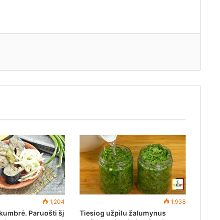
1,204
1,938
kumbrė. Paruošti šį
Tiesiog užpilu žalumynus