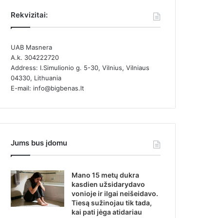
Rekvizitai:
UAB Masnera
A.k. 304222720
Address: I.Simulionio g. 5-30, Vilnius, Vilniaus
04330, Lithuania
E-mail: info@bigbenas.lt
Jums bus įdomu
Mano 15 metų dukra
kasdien užsidarydavo
vonioje ir ilgai neišeidavo.
Tiesą sužinojau tik tada,
kai pati jėga atidariau