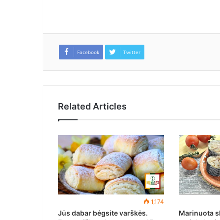
Facebook
Twitter
Related Articles
1,174
Jūs dabar bėgsite varškės.
Marinuota s