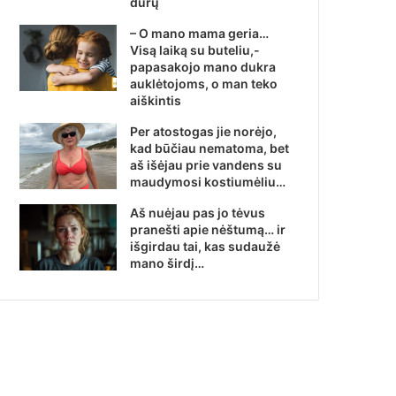
durų
– O mano mama geria…
Visą laiką su buteliu,-
papasakojo mano dukra
auklėtojoms, o man teko
aiškintis
Per atostogas jie norėjo,
kad būčiau nematoma, bet
aš išėjau prie vandens su
maudymosi kostiumėliu…
Aš nuėjau pas jo tėvus
pranešti apie nėštumą… ir
išgirdau tai, kas sudaužė
mano širdį…