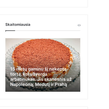
Skaitomiausia
15 metų gaminu šį nekeptą
Iš jos visi t
tortą, kol užverda
nemokėdama
arbatinukas. Jis skanesnis už
stengėsi įlį
Napoleoną, Medutį ir Prahą
kamputį ir 