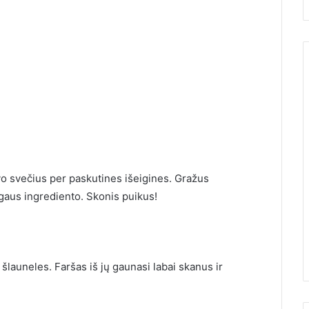
vo svečius per paskutines išeigines. Gražus
gaus ingrediento. Skonis puikus!
ėjau su
i pagaliau
10 įrodymų, kad Žemės
bai nustebau
greitai nebebus
šlauneles. Faršas iš jų gaunasi labai skanus ir