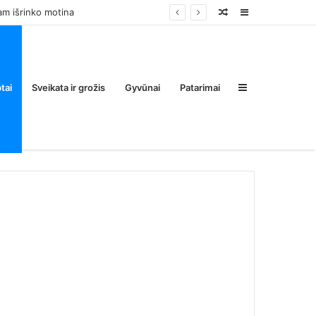
Random
Sidebar
Post
Sidebar
tai
Sveikata ir grožis
Gyvūnai
Patarimai