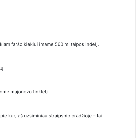
iam faršo kiekiui imame 560 ml talpos indelį.
ų.
rome majonezo tinklelį.
ie kurį aš užsiminiau straipsnio pradžioje – tai