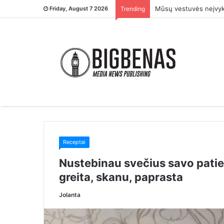
– Tu ją įsivaikinai ti
Friday, August 7 2026
Trending
Receptai
Nustebinau svečius savo patieka
greita, skanu, paprasta
Jolanta