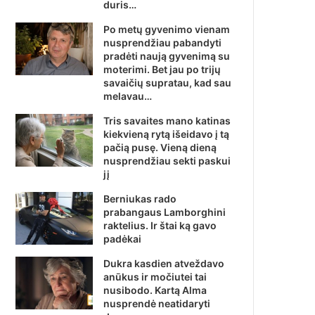
duris…
Po metų gyvenimo vienam
nusprendžiau pabandyti
pradėti naują gyvenimą su
moterimi. Bet jau po trijų
savaičių supratau, kad sau
melavau…
Tris savaites mano katinas
kiekvieną rytą išeidavo į tą
pačią pusę. Vieną dieną
nusprendžiau sekti paskui
jį
Berniukas rado
prabangaus Lamborghini
raktelius. Ir štai ką gavo
padėkai
Dukra kasdien atveždavo
anūkus ir močiutei tai
nusibodo. Kartą Alma
nusprendė neatidaryti