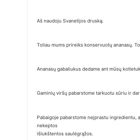
Aš naudoju Svanetijos druską.
Toliau mums prireiks konservuotų ananasų. Tok
Ananasų gabaliukus dedame ant mūsų kotletuk
Gaminių viršų pabarstome tarkuotu sūriu ir da
Pabaigoje pabarstome neįprastu ingredientu, ap
nekeptos
išlukštentos saulėgrąžos.