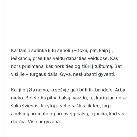
Kartais ji sutinka kitų senolių – tokių pat, kaip ji,
ieškančių praeities veidų dabarties veiduose. Kas
nors prisimena, kas nors tiesiog žiūri į tuštumą. Bet
visi jie – turgaus dalis. Gyva, neskubanti gyventi.
Kai ji grįžta namo, krepšyje gali būti tik bandelė. Arba
nieko. Bet širdis pilna balsų, vaizdų, tų, kurių jau nėra
šalia šviesos. Ir rytoj ji vėl eis. Nes tik ten, tarp
apelsinų aromato ir pardavėjų balsų, ji jaučia, kad vis
dar čia. Vis dar gyvena.