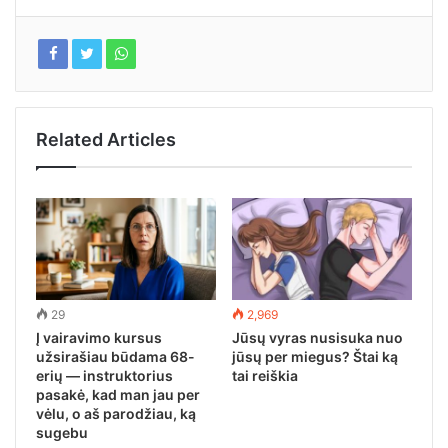
Related Articles
29
2,969
Į vairavimo kursus
Jūsų vyras nusisuka nuo
užsirašiau būdama 68-
jūsų per miegus? Štai ką
erių — instruktorius
tai reiškia
pasakė, kad man jau per
vėlu, o aš parodžiau, ką
sugebu