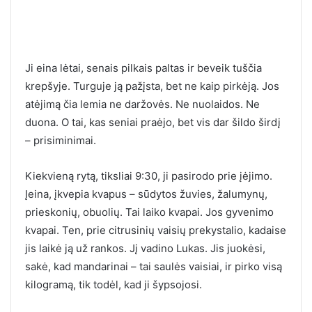
Ji eina lėtai, senais pilkais paltas ir beveik tuščia
krepšyje. Turguje ją pažįsta, bet ne kaip pirkėją. Jos
atėjimą čia lemia ne daržovės. Ne nuolaidos. Ne
duona. O tai, kas seniai praėjo, bet vis dar šildo širdį
– prisiminimai.
Kiekvieną rytą, tiksliai 9:30, ji pasirodo prie įėjimo.
Įeina, įkvepia kvapus – sūdytos žuvies, žalumynų,
prieskonių, obuolių. Tai laiko kvapai. Jos gyvenimo
kvapai. Ten, prie citrusinių vaisių prekystalio, kadaise
jis laikė ją už rankos. Jį vadino Lukas. Jis juokėsi,
sakė, kad mandarinai – tai saulės vaisiai, ir pirko visą
kilogramą, tik todėl, kad ji šypsojosi.