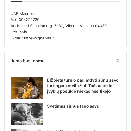
UAB Masnera
A.k. 304222720
Address: I.Simulionio g. 5-30, Vilnius, Vilniaus 04330,
Lithuania
E-mail: info@bigbenas.lt
Jums bus įdomu
Elžbieta turėjo pagimdyti sūnų savo
turtingam meilužiui. Tačiau tokio
įvykių posūkio niekas nesitikėjo
Svetimas sūnus tapo savu