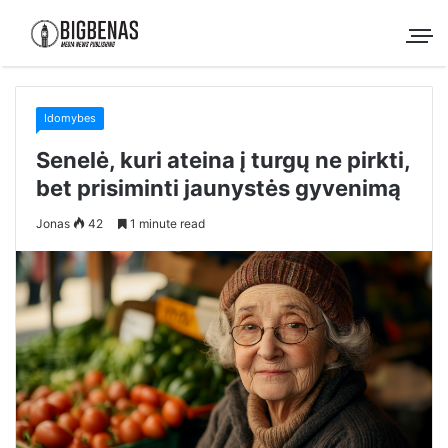
Idomybes
Senelė, kuri ateina į turgų ne pirkti,
bet prisiminti jaunystės gyvenimą
Jonas
42
1 minute read