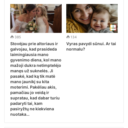
385
134
Stovėjau prie altoriaus ir
Vyras pavydi sūnui. Ar tai
galvojau, kad prasideda
normalu?
laimingiausia mano
gyvenimo diena, kol mano
mažoji dukra netimptelėjo
manęs už suknelės. Ji
pasakė, kad ką tik matė
mano jaunikį su kita
moterimi. Pakėliau akis,
pamačiau jo veidą ir
supratau, kad dabar turiu
padaryti tai, kam
pasiryžtų ne kiekviena
nuotaka…