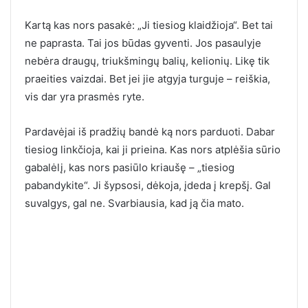
Kartą kas nors pasakė: „Ji tiesiog klaidžioja“. Bet tai
ne paprasta. Tai jos būdas gyventi. Jos pasaulyje
nebėra draugų, triukšmingų balių, kelionių. Likę tik
praeities vaizdai. Bet jei jie atgyja turguje – reiškia,
vis dar yra prasmės ryte.
Pardavėjai iš pradžių bandė ką nors parduoti. Dabar
tiesiog linkčioja, kai ji prieina. Kas nors atplėšia sūrio
gabalėlį, kas nors pasiūlo kriaušę – „tiesiog
pabandykite“. Ji šypsosi, dėkoja, įdeda į krepšį. Gal
suvalgys, gal ne. Svarbiausia, kad ją čia mato.