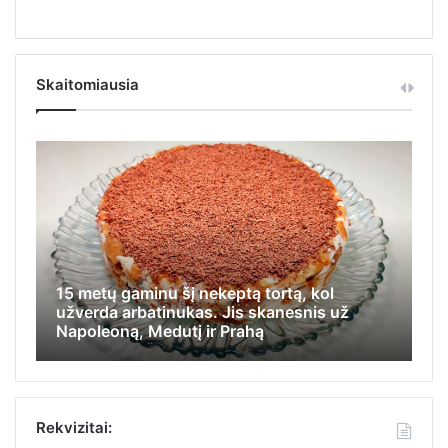
Skaitomiausia
15 metų gaminu šį nekeptą tortą, kol
Iš
užverda arbatinukas. Jis skanesnis už
ap
Napoleoną, Medutį ir Prahą
ka
Rekvizitai: