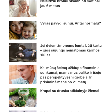
Neleidžiu broliui skambinti motinai
jau 6 metus
Vyras pavydi sūnui. Ar tai normalu?
Jei dviem žmonėms lemta būti kartu
– juos sujungs nematomas karmos
siūlas
Kai mūsų šeimą užklupo finansiniai
sunkumai, mama mus paliko ir išėjo
pas perspektyvesnį gerbėją. Ir
prisiminė mane po 21 metų
Krapai su druska stiklainyje žiemai