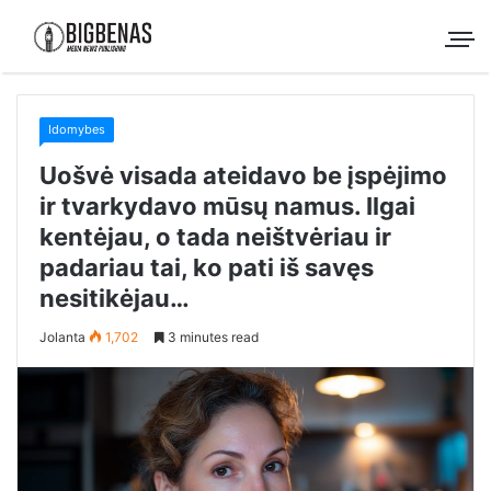
Idomybes
Uošvė visada ateidavo be įspėjimo
ir tvarkydavo mūsų namus. Ilgai
kentėjau, o tada neištvėriau ir
padariau tai, ko pati iš savęs
nesitikėjau…
Jolanta
1,702
3 minutes read