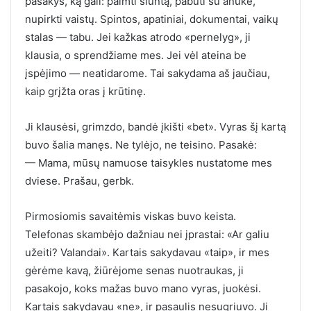
pasakys, ką gali: paimti siuntą, pabūti su anūke,
nupirkti vaistų. Spintos, apatiniai, dokumentai, vaikų
stalas — tabu. Jei kažkas atrodo «pernelyg», ji
klausia, o sprendžiame mes. Jei vėl ateina be
įspėjimo — neatidarome. Tai sakydama aš jaučiau,
kaip grįžta oras į krūtinę.
Ji klausėsi, grimzdo, bandė įkišti «bet». Vyras šį kartą
buvo šalia manęs. Ne tylėjo, ne teisino. Pasakė:
— Mama, mūsų namuose taisykles nustatome mes
dviese. Prašau, gerbk.
Pirmosiomis savaitėmis viskas buvo keista.
Telefonas skambėjo dažniau nei įprastai: «Ar galiu
užeiti? Valandai». Kartais sakydavau «taip», ir mes
gėrėme kavą, žiūrėjome senas nuotraukas, ji
pasakojo, koks mažas buvo mano vyras, juokėsi.
Kartais sakydavau «ne», ir pasaulis nesugriuvo. Ji