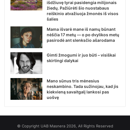
išdžiuvę tyrai pasidengia milijonais
žiedų. Pažiūrėti šio nuostabaus
reiškinio atvažiuoja žmonės iš visos
šalies
Mama išvarė mane iš namų būnant
nėščia 17 metų — o po dvylikos metų
pasirodė ant slenksčio ašarodama
Gimti žmogumi ir juo būti – visiškai
skirtingi dalykai
Mano sūnus tris mėnesius
neskambino. Tada sužinojau, kad jis
kiekvieną savaitgalį lankosi pas
uošvę
© Copyright UAB Masnera 2026, All Rights Reserved