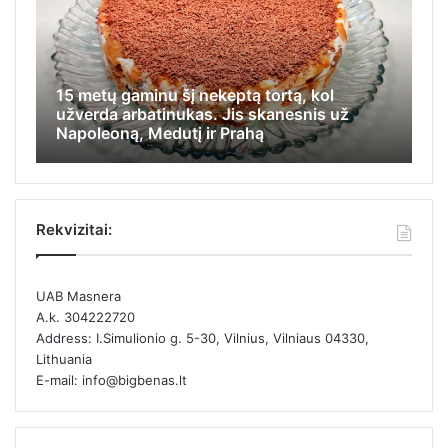
15 metų gaminu šį nekeptą tortą, kol
Iš jos vi
užverda arbatinukas. Jis skanesnis už
apsiginti,
Napoleoną, Medutį ir Prahą
kamputį i
Rekvizitai:
UAB Masnera
A.k. 304222720
Address: I.Simulionio g. 5-30, Vilnius, Vilniaus 04330,
Lithuania
E-mail: info@bigbenas.lt