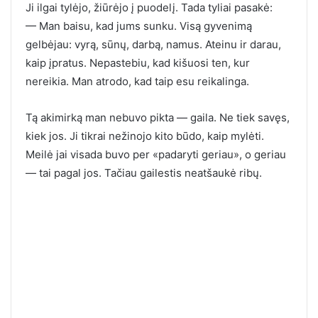
Ji ilgai tylėjo, žiūrėjo į puodelį. Tada tyliai pasakė:
— Man baisu, kad jums sunku. Visą gyvenimą
gelbėjau: vyrą, sūnų, darbą, namus. Ateinu ir darau,
kaip įpratus. Nepastebiu, kad kišuosi ten, kur
nereikia. Man atrodo, kad taip esu reikalinga.
Tą akimirką man nebuvo pikta — gaila. Ne tiek savęs,
kiek jos. Ji tikrai nežinojo kito būdo, kaip mylėti.
Meilė jai visada buvo per «padaryti geriau», o geriau
— tai pagal jos. Tačiau gailestis neatšaukė ribų.