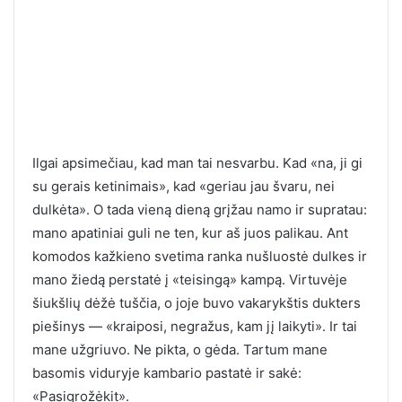
Ilgai apsimečiau, kad man tai nesvarbu. Kad «na, ji gi
su gerais ketinimais», kad «geriau jau švaru, nei
dulkėta». O tada vieną dieną grįžau namo ir supratau:
mano apatiniai guli ne ten, kur aš juos palikau. Ant
komodos kažkieno svetima ranka nušluostė dulkes ir
mano žiedą perstatė į «teisingą» kampą. Virtuvėje
šiukšlių dėžė tuščia, o joje buvo vakarykštis dukters
piešinys — «kraiposi, negražus, kam jį laikyti». Ir tai
mane užgriuvo. Ne pikta, o gėda. Tartum mane
basomis viduryje kambario pastatė ir sakė:
«Pasigrožėkit».