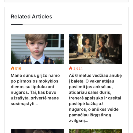
Related Articles
916
2,624
Mano sūnus grįžo namo
Aš 6 metus vedžiau anūkę
po pirmosios mokyklos
į baletą. O vakar atėjau
dienos su lipduku ant
pasiimti jos anksčiau,
nugaros. Tai, kas buvo
atidariau salės duris,
užrašyta, privertė mane
trenerė apsisuko ir greitai
susimąstyti…
paslėpė kažką už
nugaros, o anūkės veide
pamačiau išgąstingą
žvilgsnį…