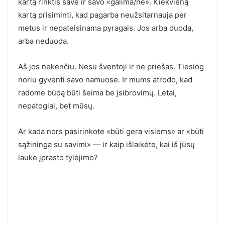
kartą rinktis save ir savo «galima/ne». Kiekvieną
kartą prisiminti, kad pagarba neužsitarnauja per
metus ir nepateisinama pyragais. Jos arba duoda,
arba neduoda.
Aš jos nekenčiu. Nesu šventoji ir ne priešas. Tiesiog
noriu gyventi savo namuose. Ir mums atrodo, kad
radome būdą būti šeima be įsibrovimų. Lėtai,
nepatogiai, bet mūsų.
Ar kada nors pasirinkote «būti gera visiems» ar «būti
sąžininga su savimi» — ir kaip išlaikėte, kai iš jūsų
laukė įprasto tylėjimo?