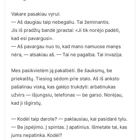
Vakare pasakiau vyrui:
— Aš daugiau taip nebegaliu. Tai žeminantis.
Jis iš pradžių bandė įprastai: «Ji tik norėjo padėti,
kad esi pavargusi».
— Aš pavargau nuo to, kad mano namuose manęs
nėra, — atsakiau aš. — Tai ne pagalba. Tai invazija.
Mes pasikvietėm ją pakalbėti. Be šauksmų, be
priekaištų. Tiesiog sėdom prie stalo. Aš iš anksto
pašalinau viską, kas galėjo trukdyti: arbatinukas
užvirs — išjungsiu, telefonas — be garso. Norėjau,
kad ji išgirstų.
— Kodėl taip darote? — paklausiau, kai pasidarė tylu.
— Be įspėjimo. Į spintas. Į apatinius. Išmetate tai, kas
jums nepatinka. Kodėl?