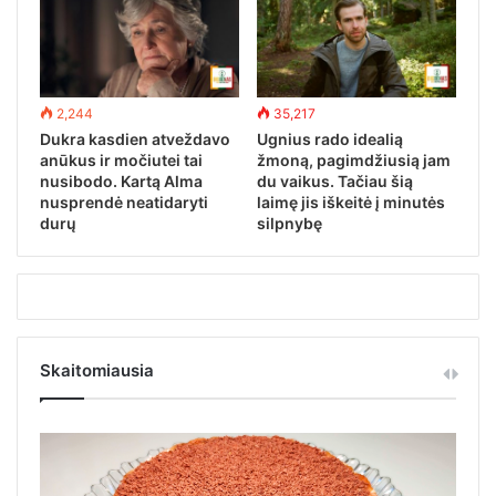
2,244
35,217
Dukra kasdien atveždavo
Ugnius rado idealią
anūkus ir močiutei tai
žmoną, pagimdžiusią jam
nusibodo. Kartą Alma
du vaikus. Tačiau šią
nusprendė neatidaryti
laimę jis iškeitė į minutės
durų
silpnybę
Skaitomiausia