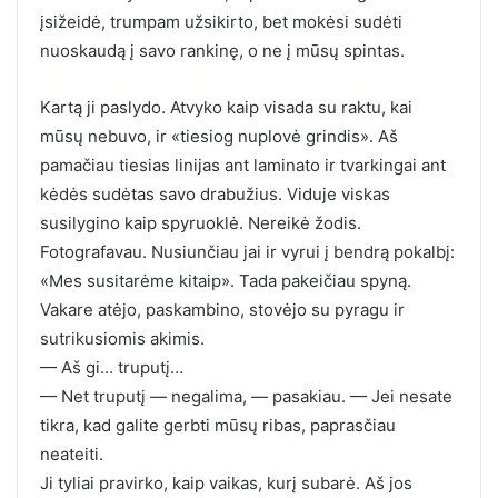
įsižeidė, trumpam užsikirto, bet mokėsi sudėti
nuoskaudą į savo rankinę, o ne į mūsų spintas.
Kartą ji paslydo. Atvyko kaip visada su raktu, kai
mūsų nebuvo, ir «tiesiog nuplovė grindis». Aš
pamačiau tiesias linijas ant laminato ir tvarkingai ant
kėdės sudėtas savo drabužius. Viduje viskas
susilygino kaip spyruoklė. Nereikė žodis.
Fotografavau. Nusiunčiau jai ir vyrui į bendrą pokalbį:
«Mes susitarėme kitaip». Tada pakeičiau spyną.
Vakare atėjo, paskambino, stovėjo su pyragu ir
sutrikusiomis akimis.
— Aš gi… truputį…
— Net truputį — negalima, — pasakiau. — Jei nesate
tikra, kad galite gerbti mūsų ribas, paprasčiau
neateiti.
Ji tyliai pravirko, kaip vaikas, kurį subarė. Aš jos