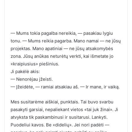
— Mums tokia pagalba nereikia, — pasakiau lygiu
tonu. — Mums reikia pagarba. Mano namai — ne jūsų
projektas. Mano apatiniai — ne jūsų atsakomybės
zona. Jūsų anūkas neturėtų verkti, kai išmetate jo
«kraipiusius» piešinius.
Ji pakėlė akis:
— Nenorėjau įžeisti.
— Įžeidėte, — ramiai atsakiau aš. — Ir mane, ir vaiką.
Mes susitarėme aiškiai, punktais. Tai buvo svarbu
pasakyti garsiai, nepaliekant vietos «tai juk žinai». Ji
atvyksta tik paskambinusi ir susitarusi. Lankyti.
Puodeliui kavos. Be «didelių». Jei nori padėti —