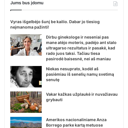
Jums bus įdomu
Vyras išgelbėjo šunį be kailio. Dabar jo tiesiog
neįmanoma pažinti!
Dirbu ginekologe ir neseniai pas
mane atėjo moteris, padėjo ant stalo
ultragarso rezultatus ir pasakė, kad
rado juos taksi. Tačiau tiesa
pasirodė baisesnė, nei aš maniau
Niekas nesuprato, kodėl aš
pasiėmiau iš senelių namų svetimą
senutę
Vakar kažkas užplaukė ir nuvažiavau
grybauti
Amerikos nacionaliniame Anza
Borrego parke kartą metuose