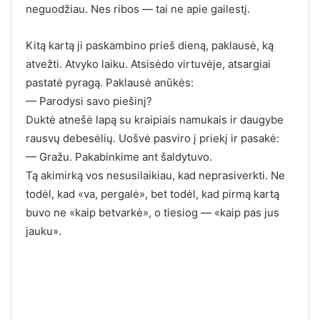
neguodžiau. Nes ribos — tai ne apie gailestį.
Kitą kartą ji paskambino prieš dieną, paklausė, ką
atvežti. Atvyko laiku. Atsisėdo virtuvėje, atsargiai
pastatė pyragą. Paklausė anūkės:
— Parodysi savo piešinį?
Duktė atnešė lapą su kraipiais namukais ir daugybe
rausvų debesėlių. Uošvė pasviro į priekį ir pasakė:
— Gražu. Pakabinkime ant šaldytuvo.
Tą akimirką vos nesusilaikiau, kad neprasiverkti. Ne
todėl, kad «va, pergalė», bet todėl, kad pirmą kartą
buvo ne «kaip betvarkė», o tiesiog — «kaip pas jus
jauku».