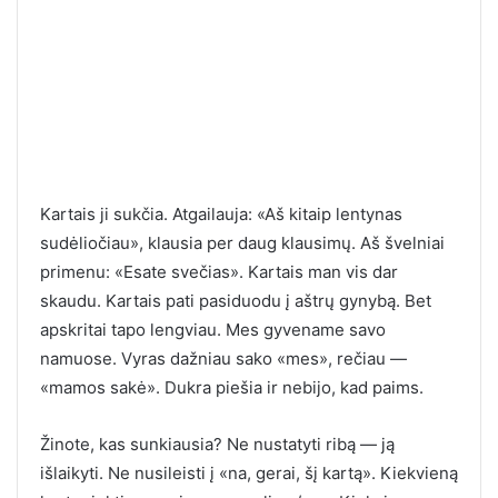
Kartais ji sukčia. Atgailauja: «Aš kitaip lentynas
sudėliočiau», klausia per daug klausimų. Aš švelniai
primenu: «Esate svečias». Kartais man vis dar
skaudu. Kartais pati pasiduodu į aštrų gynybą. Bet
apskritai tapo lengviau. Mes gyvename savo
namuose. Vyras dažniau sako «mes», rečiau —
«mamos sakė». Dukra piešia ir nebijo, kad paims.
Žinote, kas sunkiausia? Ne nustatyti ribą — ją
išlaikyti. Ne nusileisti į «na, gerai, šį kartą». Kiekvieną