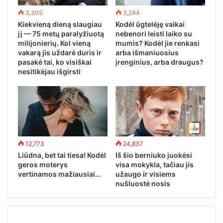
3,305
3,244
Kiekvieną dieną slaugiau
Kodėl ūgtelėję vaikai
jį — 75 metų paralyžiuotą
nebenori leisti laiko su
milijonierių. Kol vieną
mumis? Kodėl jie renkasi
vakarą jis uždarė duris ir
arba išmaniuosius
pasakė tai, ko visiškai
įrenginius, arba draugus?
nesitikėjau išgirsti
12,773
24,837
Liūdna, bet tai tiesa! Kodėl
Iš šio berniuko juokėsi
geros moterys
visa mokykla, tačiau jis
vertinamos mažiausiai…
užaugo ir visiems
nušluostė nosis