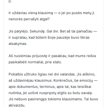
jį.
Ir uždaviau vieną klausimą — o jei po pusės metų ji
nenorės perrašyti atgal?
Jis patylėjo. Sekundę. Gal dvi. Bet aš tai pamačiau —
ir supratau, kad būtent šioje pauzėje buvo tikras
atsakymas.
Aš nusiėmiau prijuostę ir pasakiau, kad mums reikia
pasikalbėti normaliai, prie stalo.
Pokalbis užtruko ilgiau nei dvi valandas. Jis aiškino,
aš uždavinėjau klausimus. Konkrečius, be emocijų —
apie dokumentus, terminus, apie tai, kas teisiškai
nutinka, jei uošvė nuspręstų elgtis su butu savaip.
Jis nebuvo pasirengęs tokiems klausimams. Tai buvo
akivaizdu.