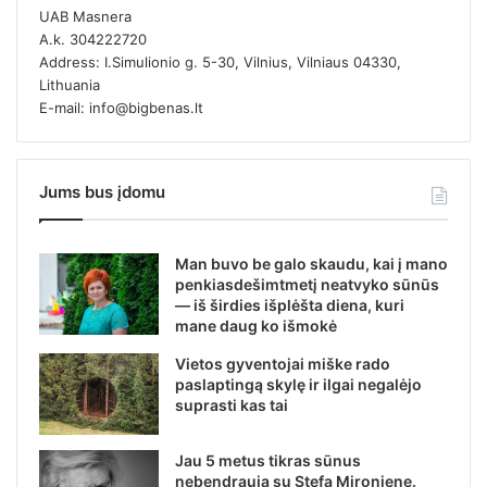
UAB Masnera
A.k. 304222720
Address: I.Simulionio g. 5-30, Vilnius, Vilniaus 04330,
Lithuania
E-mail: info@bigbenas.lt
Jums bus įdomu
Man buvo be galo skaudu, kai į mano
penkiasdešimtmetį neatvyko sūnūs
— iš širdies išplėšta diena, kuri
mane daug ko išmokė
Vietos gyventojai miške rado
paslaptingą skylę ir ilgai negalėjo
suprasti kas tai
Jau 5 metus tikras sūnus
nebendrauja su Stefa Mironiene.