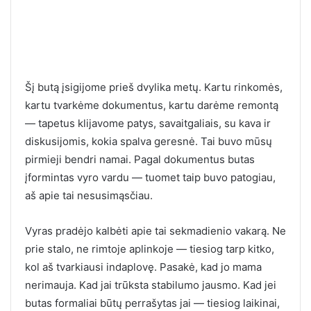
Šį butą įsigijome prieš dvylika metų. Kartu rinkomės,
kartu tvarkėme dokumentus, kartu darėme remontą
— tapetus klijavome patys, savaitgaliais, su kava ir
diskusijomis, kokia spalva geresnė. Tai buvo mūsų
pirmieji bendri namai. Pagal dokumentus butas
įformintas vyro vardu — tuomet taip buvo patogiau,
aš apie tai nesusimąsčiau.
Vyras pradėjo kalbėti apie tai sekmadienio vakarą. Ne
prie stalo, ne rimtoje aplinkoje — tiesiog tarp kitko,
kol aš tvarkiausi indaplovę. Pasakė, kad jo mama
nerimauja. Kad jai trūksta stabilumo jausmo. Kad jei
butas formaliai būtų perrašytas jai — tiesiog laikinai,