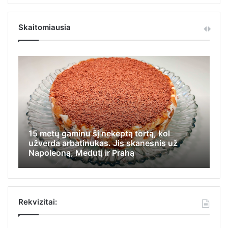
Skaitomiausia
15 metų gaminu šį nekeptą tortą, kol
Iš
užverda arbatinukas. Jis skanesnis už
ap
Napoleoną, Medutį ir Prahą
ka
Rekvizitai: