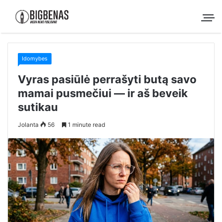
Idomybes
Vyras pasiūlė perrašyti butą savo
mamai pusmečiui — ir aš beveik
sutikau
Jolanta
56
1 minute read