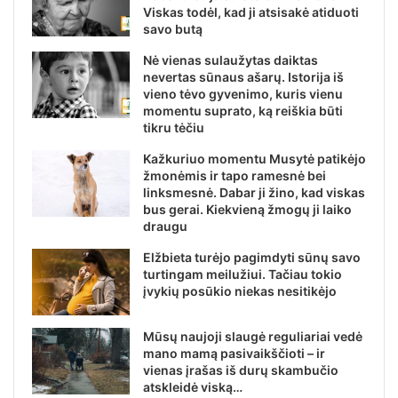
Viskas todėl, kad ji atsisakė atiduoti
savo butą
Nė vienas sulaužytas daiktas
nevertas sūnaus ašarų. Istorija iš
vieno tėvo gyvenimo, kuris vienu
momentu suprato, ką reiškia būti
tikru tėčiu
Kažkuriuo momentu Musytė patikėjo
žmonėmis ir tapo ramesnė bei
linksmesnė. Dabar ji žino, kad viskas
bus gerai. Kiekvieną žmogų ji laiko
draugu
Elžbieta turėjo pagimdyti sūnų savo
turtingam meilužiui. Tačiau tokio
įvykių posūkio niekas nesitikėjo
Mūsų naujoji slaugė reguliariai vedė
mano mamą pasivaikščioti – ir
vienas įrašas iš durų skambučio
atskleidė viską…