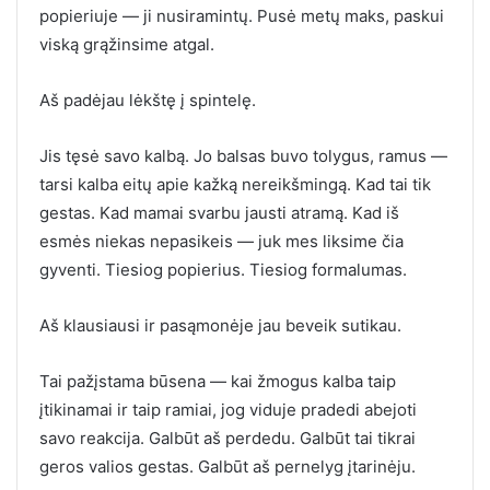
popieriuje — ji nusiramintų. Pusė metų maks, paskui
viską grąžinsime atgal.
Aš padėjau lėkštę į spintelę.
Jis tęsė savo kalbą. Jo balsas buvo tolygus, ramus —
tarsi kalba eitų apie kažką nereikšmingą. Kad tai tik
gestas. Kad mamai svarbu jausti atramą. Kad iš
esmės niekas nepasikeis — juk mes liksime čia
gyventi. Tiesiog popierius. Tiesiog formalumas.
Aš klausiausi ir pasąmonėje jau beveik sutikau.
Tai pažįstama būsena — kai žmogus kalba taip
įtikinamai ir taip ramiai, jog viduje pradedi abejoti
savo reakcija. Galbūt aš perdedu. Galbūt tai tikrai
geros valios gestas. Galbūt aš pernelyg įtarinėju.