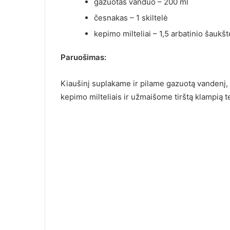
gazuotas vanduo – 200 ml
česnakas – 1 skiltelė
kepimo milteliai – 1,5 arbatinio šaukšt
Paruošimas:
Kiaušinį suplakame ir pilame gazuotą vandenį, 
kepimo milteliais ir užmaišome tirštą klampią t