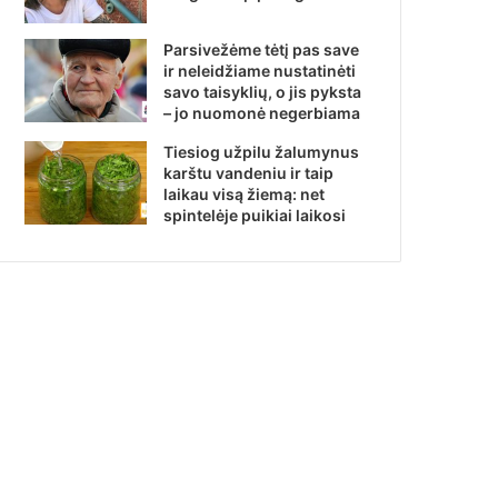
Parsivežėme tėtį pas save
ir neleidžiame nustatinėti
savo taisyklių, o jis pyksta
– jo nuomonė negerbiama
Tiesiog užpilu žalumynus
karštu vandeniu ir taip
laikau visą žiemą: net
spintelėje puikiai laikosi