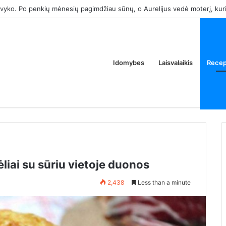
 tik tam, kad atimtum iš manęs tėvų butą. Ar tai normalu?
Idomybes
Laisvalaikis
Recep
iai su sūriu vietoje duonos
2,438
Less than a minute