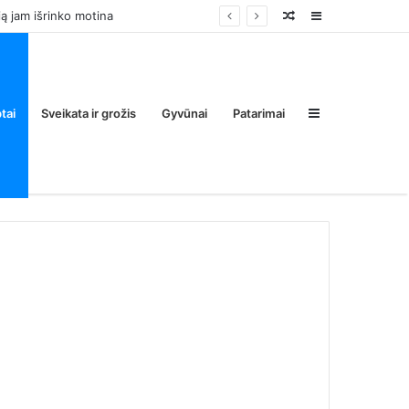
Random
Sidebar
Post
Sidebar
tai
Sveikata ir grožis
Gyvūnai
Patarimai