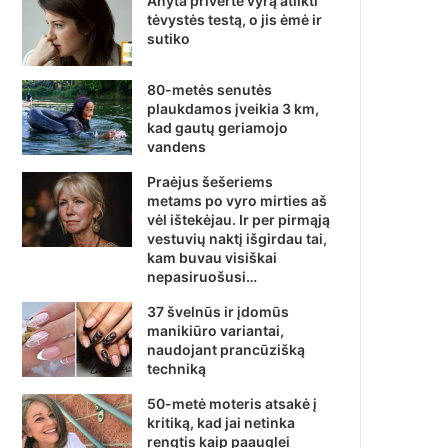
Anyta privertė vyrą atlikti
tėvystės testą, o jis ėmė ir
sutiko
80-metės senutės
plaukdamos įveikia 3 km,
kad gautų geriamojo
vandens
Praėjus šešeriems
metams po vyro mirties aš
vėl ištekėjau. Ir per pirmąją
vestuvių naktį išgirdau tai,
kam buvau visiškai
nepasiruošusi…
37 švelnūs ir įdomūs
manikiūro variantai,
naudojant prancūzišką
techniką
50-metė moteris atsakė į
kritiką, kad jai netinka
rengtis kaip paauglei