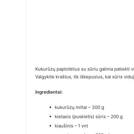
Kukurūzų paplotėlius su sūriu galima patiekti vi
Valgykite kraštus, tik iškepusius, kai sūris viduj
Ilgai susirašinėjau su
Ingredientai:
moterimi, o kai pagaliau
10 įrodymų, k
susitikome, labai nustebau
greitai nebeb
kukurūzų miltai – 300 g
kietasis (puskietis) sūris – 200 g
kiaušinis – 1 vnt