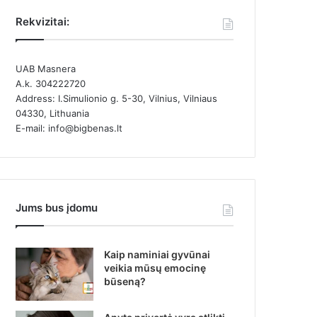
Rekvizitai:
UAB Masnera
A.k. 304222720
Address: I.Simulionio g. 5-30, Vilnius, Vilniaus
04330, Lithuania
E-mail: info@bigbenas.lt
Jums bus įdomu
Kaip naminiai gyvūnai
veikia mūsų emocinę
būseną?