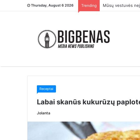
– Tu ją įsivaikinai
Thursday, August 6 2026
Trending
Receptai
Labai skanūs kukurūzų paplotėl
Jolanta