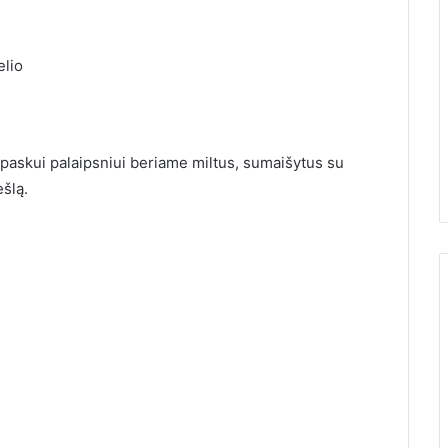
elio
paskui palaipsniui beriame miltus, sumaišytus su
ešlą.