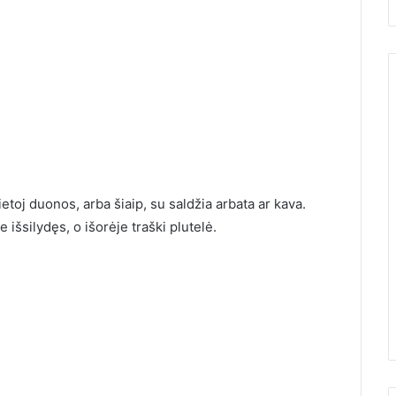
etoj duonos, arba šiaip, su saldžia arbata ar kava.
e išsilydęs, o išorėje traški plutelė.
15 metų gaminu šį nekeptą
tortą, kol užverda
ad Žemės
arbatinukas. Jis skanesnis už
us
Napoleoną, Medutį ir Prahą