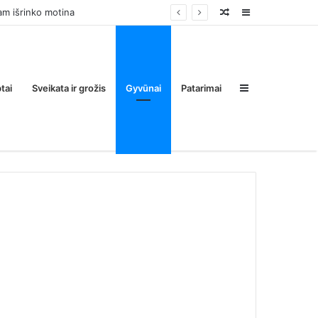
Random
Sidebar
Post
Sidebar
tai
Sveikata ir grožis
Gyvūnai
Patarimai