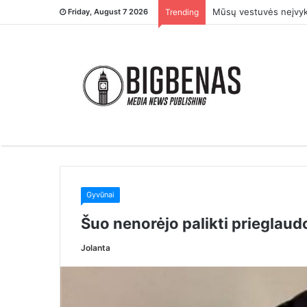
– Tu ją įsivaikinai ti
Friday, August 7 2026
Trending
Gyvūnai
Šuo nenorėjo palikti prieglau
Jolanta