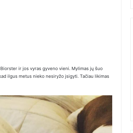
n Biorster ir jos vyras gyveno vieni. Mylimas jų šuo
kad ilgus metus nieko nesiryžo įsigyti. Tačiau likimas
15 metų gaminu šį nekeptą
tortą, kol užverda
ad Žemės
arbatinukas. Jis skanesnis už
us
Napoleoną, Medutį ir Prahą