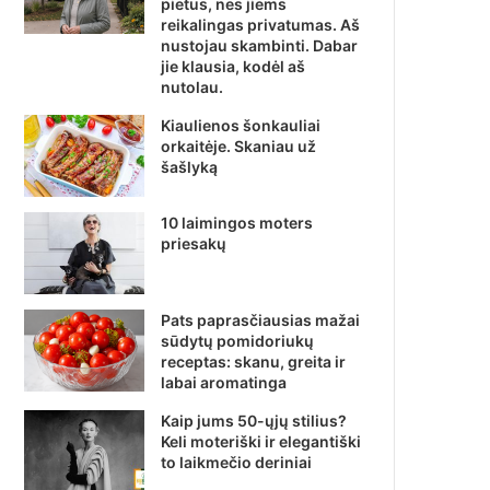
pietus, nes jiems
reikalingas privatumas. Aš
nustojau skambinti. Dabar
jie klausia, kodėl aš
nutolau.
Kiaulienos šonkauliai
orkaitėje. Skaniau už
šašlyką
10 laimingos moters
priesakų
Pats paprasčiausias mažai
sūdytų pomidoriukų
receptas: skanu, greita ir
labai aromatinga
Kaip jums 50-ųjų stilius?
Keli moteriški ir elegantiški
to laikmečio deriniai