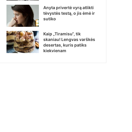
Anyta privertė vyrą atlikti
tėvystės testą, o jis ėmė ir
sutiko
Kaip „Tiramisu“, tik
skaniau! Lengvas varškės
desertas, kuris patiks
kiekvienam