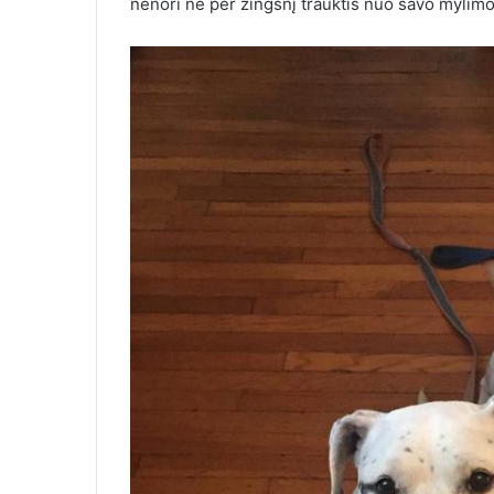
nenori nė per žingsnį trauktis nuo savo mylimo