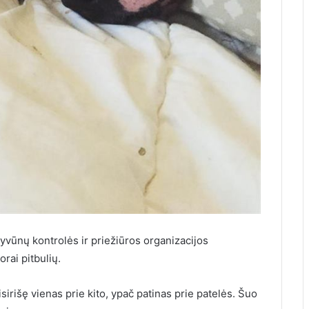
gyvūnų kontrolės ir priežiūros organizacijos
rai pitbulių.
isirišę vienas prie kito, ypač patinas prie patelės. Šuo