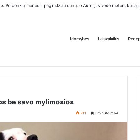
k tam, kad atimtum iš manęs tėvų butą. Ar tai normalu?
Idomybes
Laisvalaikis
Recep
dos be savo mylimosios
711
1 minute read