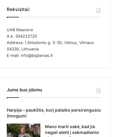
Rekvizitai:
UAB Masnera
A.k. 304222720
Address: I.Simulionio g. 5-30, Vilnius, Vilniaus
04330, Lithuania
E-mail: info@bigbenas.lt
Jums bus įdomu
Harpija – paukštis, kurį palaiko persirengusiu
žmogumi
Mano marti sakė, kad jie
negali ateiti į sekmadienio