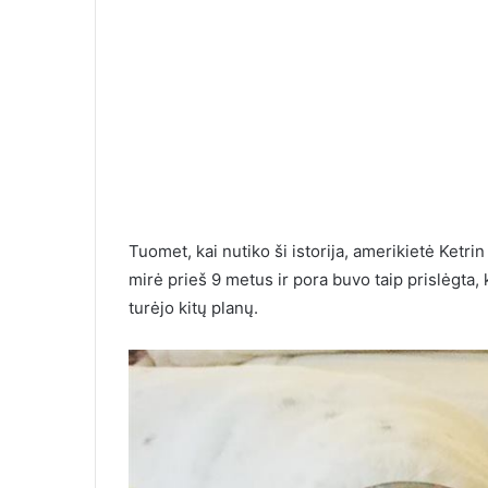
Tuomet, kai nutiko ši istorija, amerikietė Ketri
mirė prieš 9 metus ir pora buvo taip prislėgta, 
turėjo kitų planų.
Ilgai susirašinėjau su
moterimi, o kai pagaliau
10 įrodymų, k
susitikome, labai nustebau
greitai nebeb