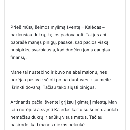
Prieš mūsų šeimos mylimą šventę – Kalėdas –
paklausiau dukrų, ką jos padovanoti. Tai jos abi
paprašė manęs pinigų, pasakė, kad pačios viską
nusipirks, svarbiausia, kad duočiau joms daugiau
finansų.
Mane tai nustebino ir buvo nelabai malonu, nes
norėjau pasivaikščioti po parduotuves ir su meile
išrinkti dovaną. Tačiau teko siųsti pinigus.
Artinantis pačiai šventei grįžau į gimtąjį miestą. Man
taip norėjosi atšvęsti Kalėdas kartu su šeima. Juolab
nemačiau dukrų ir anūkų visus metus. Tačiau
pasirodė, kad manęs niekas nelaukė.