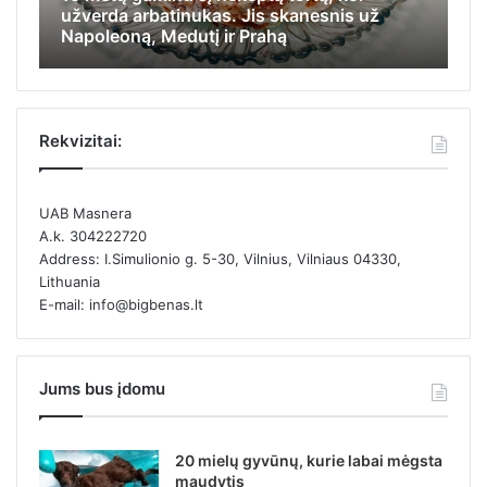
užverda arbatinukas. Jis skanesnis už
ap
Napoleoną, Medutį ir Prahą
ka
Rekvizitai:
UAB Masnera
A.k. 304222720
Address: I.Simulionio g. 5-30, Vilnius, Vilniaus 04330,
Lithuania
E-mail: info@bigbenas.lt
Jums bus įdomu
20 mielų gyvūnų, kurie labai mėgsta
maudytis