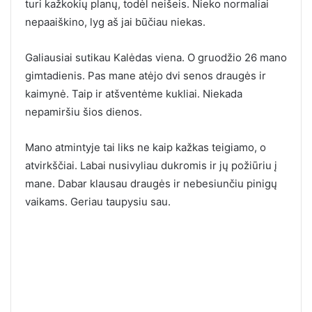
turi kažkokių planų, todėl neišeis. Nieko normaliai
nepaaiškino, lyg aš jai būčiau niekas.
Galiausiai sutikau Kalėdas viena. O gruodžio 26 mano
gimtadienis. Pas mane atėjo dvi senos draugės ir
kaimynė. Taip ir atšventėme kukliai. Niekada
nepamiršiu šios dienos.
Mano atmintyje tai liks ne kaip kažkas teigiamo, o
atvirkščiai. Labai nusivyliau dukromis ir jų požiūriu į
mane. Dabar klausau draugės ir nebesiunčiu pinigų
vaikams. Geriau taupysiu sau.