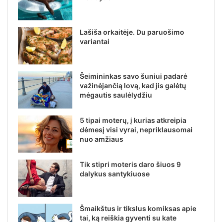
Lašiša orkaitėje. Du paruošimo
variantai
Šeimininkas savo šuniui padarė
važinėjančią lovą, kad jis galėtų
mėgautis saulėlydžiu
5 tipai moterų, į kurias atkreipia
dėmesį visi vyrai, nepriklausomai
nuo amžiaus
Tik stipri moteris daro šiuos 9
dalykus santykiuose
Šmaikštus ir tikslus komiksas apie
tai, ką reiškia gyventi su kate