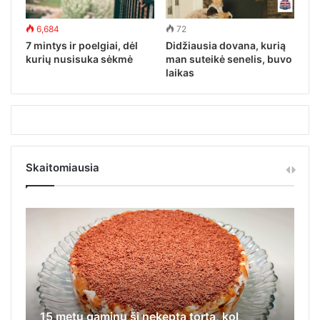
6,684
72
7 mintys ir poelgiai, dėl
Didžiausia dovana, kurią
kurių nusisuka sėkmė
man suteikė senelis, buvo
laikas
Skaitomiausia
15 metų gaminu šį nekeptą tortą, kol
Iš