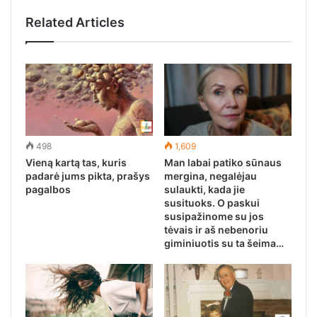
Related Articles
498
1,609
Vieną kartą tas, kuris
Man labai patiko sūnaus
padarė jums pikta, prašys
mergina, negalėjau
pagalbos
sulaukti, kada jie
susituoks. O paskui
susipažinome su jos
tėvais ir aš nebenoriu
giminiuotis su ta šeima…