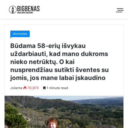
Idomybes
Būdama 58-erių išvykau
uždarbiauti, kad mano dukroms
nieko netrūktų. O kai
nusprendžiau sutikti šventes su
jomis, jos mane labai įskaudino
Jolanta
70,973
1 minute read